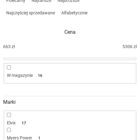
Polecamy
Najtańsze
Najdroższe
r
t
Najczęściej sprzedawane
Alfabetycznie
o
w
Cena
a
n
i
663
zł
5306
zł
e
p
r
o
W magazynie
16
d
u
k
t
Marki
ó
w
Elvix
17
Myers Power
1