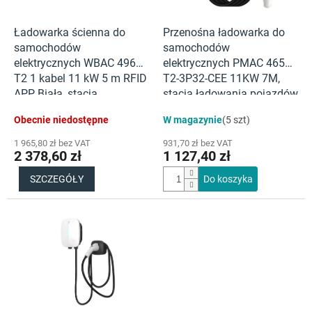
r
o
d
Ładowarka ścienna do
Przenośna ładowarka do
u
samochodów
samochodów
k
elektrycznych WBAC 4966
elektrycznych PMAC 4656
t
T2 1 kabel 11 kW 5 m RFID
T2-3P32-CEE 11KW 7M,
ó
APP Biała, stacja
stacja ładowania pojazdów
w
ładowania EV Elvix
elektrycznych Elvix
Obecnie niedostępne
W magazynie
(5 szt)
1 965,80 zł bez VAT
931,70 zł bez VAT
2 378,60 zł
1 127,40 zł
SZCZEGÓŁY
Do koszyka