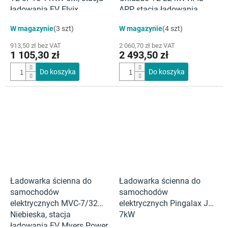
ładowania EV Elvix
APP, stacja ładowania
pojazdów elektrycznych
W magazynie
(3 szt)
W magazynie
(4 szt)
Elvix
913,50 zł bez VAT
2 060,70 zł bez VAT
1 105,30 zł
2 493,50 zł
Do koszyka
Do koszyka
Ładowarka ścienna do
Ładowarka ścienna do
samochodów
samochodów
elektrycznych MVC-7/32
elektrycznych Pingalax J4-
Niebieska, stacja
7kW
ładowania EV Myers Power