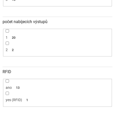
počet nabíjecích výstupů
1
20
2
2
RFID
ano
13
yes (RFID)
1