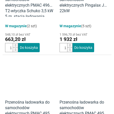
elektrycznych PMAC 4965
elektrycznych Pingalax J4-
T2-wtyczka Schuko 3,5 kW
22kW
5 m, stacja ładowania
pojazdów elektrycznych
W magazynie
(2 szt)
W magazynie
(5 szt)
Elvix
548,10 zł bez VAT
1 596,70 zł bez VAT
663,20 zł
1 932 zł
Do koszyka
Do koszyka
Przenośna ładowarka do
Przenośna ładowarka do
samochodów
samochodów
elektrycznych PMAC 4951
elektrycznych PMAC 4952