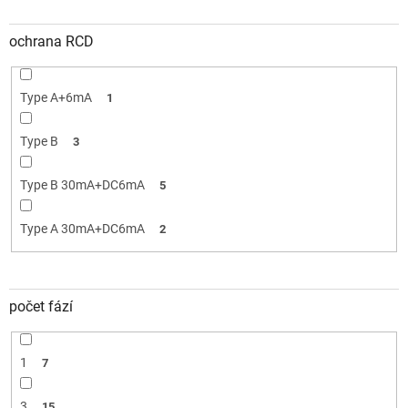
ochrana RCD
Type A+6mA
1
Type B
3
Type B 30mA+DC6mA
5
Type A 30mA+DC6mA
2
počet fází
1
7
3
15