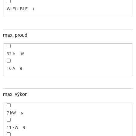
Wi-Fi + BLE
1
max. proud
32 A
15
16 A
6
max. výkon
7 kW
6
11 kW
9