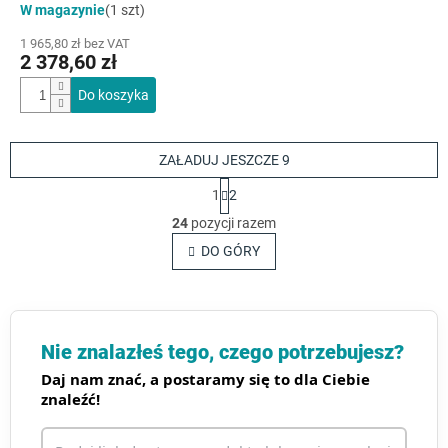
W magazynie
(1 szt)
1 965,80 zł bez VAT
2 378,60 zł
Do koszyka
ZAŁADUJ JESZCZE 9
P
1
2
a
K
g
24
pozycji razem
o
i
n
DO GÓRY
n
t
a
c
r
j
o
a
l
k
Nie znalazłeś tego, czego potrzebujesz?
i
Daj nam znać, a postaramy się to dla Ciebie
l
znaleźć!
i
s
t