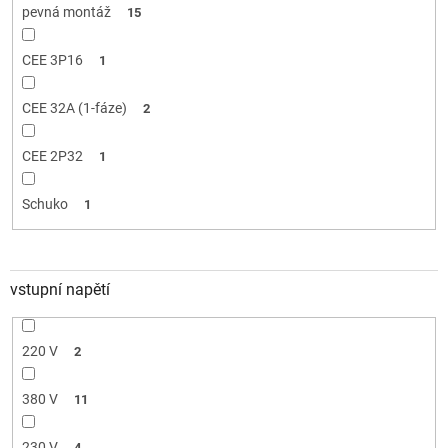
pevná montáž
15
CEE 3P16
1
CEE 32A (1-fáze)
2
CEE 2P32
1
Schuko
1
vstupní napětí
220 V
2
380 V
11
230 V
4