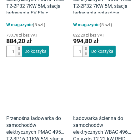
T2-2P32 7KW 5M, stacja
T2-2P32 7KW 5M, stacja
ładowania EV Elvix
ładowania pojazdów
elektrycznych Elvix
W magazynie
(5 szt)
W magazynie
(5 szt)
730,70 zł bez VAT
822,20 zł bez VAT
884,20 zł
994,80 zł
Do koszyka
Do koszyka
Przenośna ładowarka do
Ładowarka ścienna do
samochodów
samochodów
elektrycznych PMAC 4950
elektrycznych WBAC 4968
T2-3P16 11KW 5M, stacja
Gniazdo T2 22 kW RFID