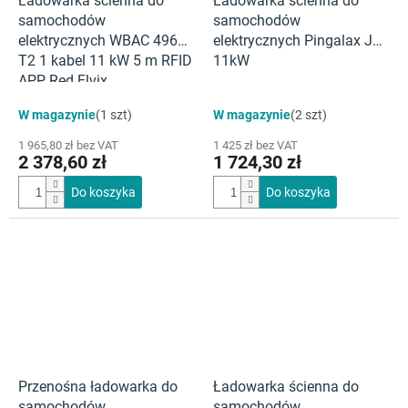
Ładowarka ścienna do
Ładowarka ścienna do
samochodów
samochodów
elektrycznych WBAC 4966
elektrycznych Pingalax J4-
T2 1 kabel 11 kW 5 m RFID
11kW
APP Red Elvix
Średnia
W magazynie
(1 szt)
W magazynie
(2 szt)
ocena
produktu
1 965,80 zł bez VAT
1 425 zł bez VAT
wynosi
2 378,60 zł
1 724,30 zł
5,0
na
Do koszyka
Do koszyka
5
gwiazdek.
Przenośna ładowarka do
Ładowarka ścienna do
samochodów
samochodów