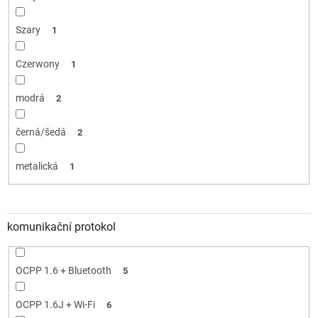
Szary
1
Czerwony
1
modrá
2
černá/šedá
2
metalická
1
komunikační protokol
OCPP 1.6 + Bluetooth
5
OCPP 1.6J + Wi-Fi
6