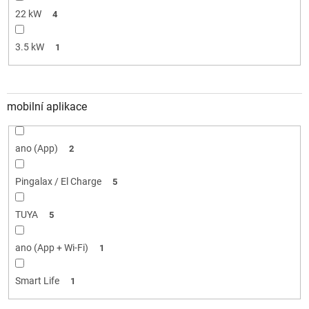
22 kW
4
3.5 kW
1
mobilní aplikace
ano (App)
2
Pingalax / El Charge
5
TUYA
5
ano (App + Wi-Fi)
1
Smart Life
1