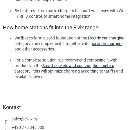
By features - from basic chargers to smart wallboxes with Wi-
Fi, RFID control, or smart home integration.
How home stations fit into the Elvix range
Wallboxes form a solid foundation of the
Electric car charging
category and complement it together with
portable chargers
and other accessories.
For a complete solution, we recommend combining it with
products in the
Smart sockets and consumption meters
category - this will optimize charging according to tariffs and
available power.
S
t
o
p
Kontakt
k
a
sales
@
elvix.cz
+420 776 345 933