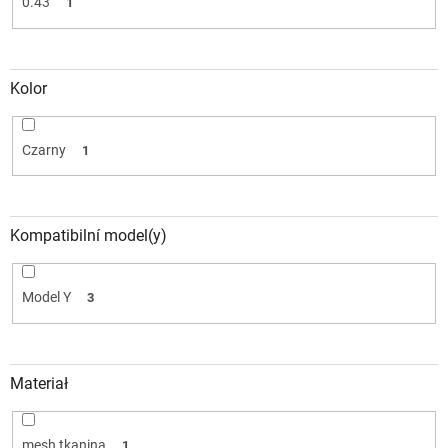
0.43
1
Kolor
Czarny
1
Kompatibilní model(y)
Model Y
3
Materiał
mesh tkanina
1