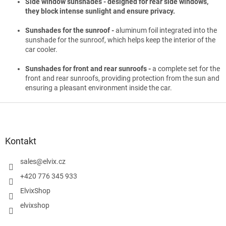
Side window sunshades - designed for rear side windows,
they block intense sunlight and ensure privacy.
Sunshades for the sunroof -
aluminum foil integrated into the
sunshade for the sunroof, which helps keep the interior of the
car cooler.
Sunshades for front and rear sunroofs -
a complete set for the
front and rear sunroofs, providing protection from the sun and
ensuring a pleasant environment inside the car.
S
t
o
p
Kontakt
k
a
sales
@
elvix.cz
+420 776 345 933
ElvixShop
elvixshop