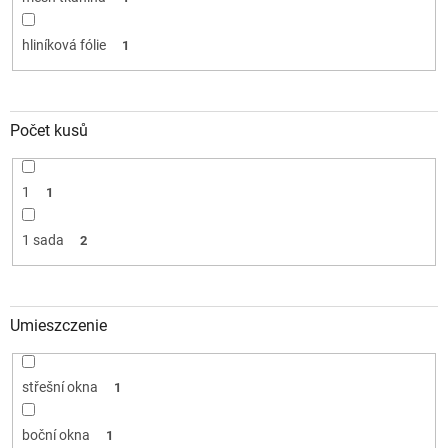
hliníková fólie
1
Počet kusů
1
1
1 sada
2
Umieszczenie
střešní okna
1
boční okna
1