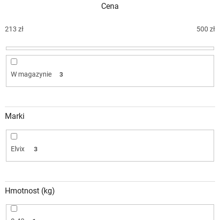
Cena
a
n
i
213
zł
500
zł
e
p
r
o
W magazynie
3
d
u
k
t
Marki
ó
w
Elvix
3
Hmotnost (kg)