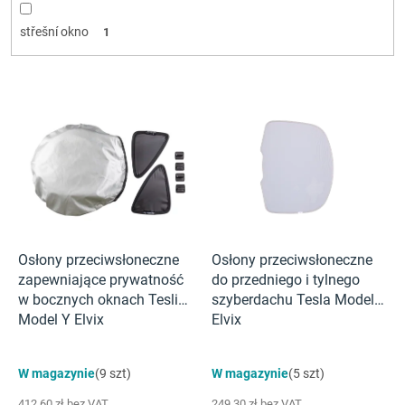
střešní okno
1
L
i
s
t
a
p
r
o
d
Osłony przeciwsłoneczne
Osłony przeciwsłoneczne
u
zapewniające prywatność
do przedniego i tylnego
k
w bocznych oknach Tesli
szyberdachu Tesla Model Y
t
Model Y Elvix
Elvix
ó
w
W magazynie
(9 szt)
W magazynie
(5 szt)
412,60 zł bez VAT
249,30 zł bez VAT