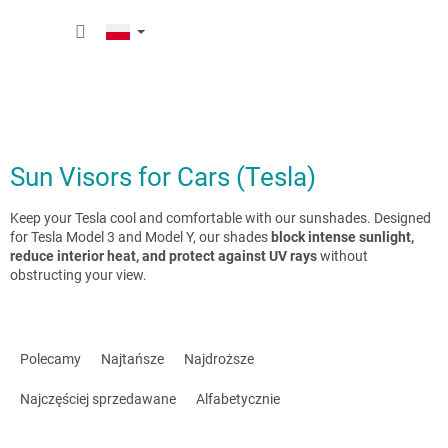
Przejść
KOSZY
do
treści
Sun Visors for Cars (Tesla)
Keep your Tesla cool and comfortable with our sunshades. Designed
for Tesla Model 3 and Model Y, our shades
block intense sunlight,
reduce interior heat, and protect against UV rays
without
obstructing your view.
S
o
Polecamy
Najtańsze
Najdroższe
r
t
Najczęściej sprzedawane
Alfabetycznie
o
w