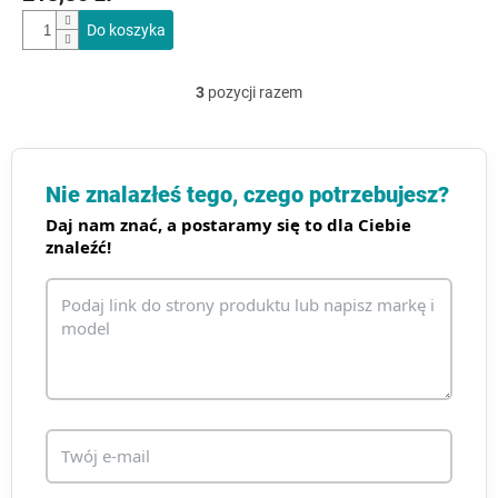
Do koszyka
3
pozycji razem
K
o
n
t
r
Nie znalazłeś tego, czego potrzebujesz?
o
Daj nam znać, a postaramy się to dla Ciebie
l
znaleźć!
k
i
l
i
s
t
y