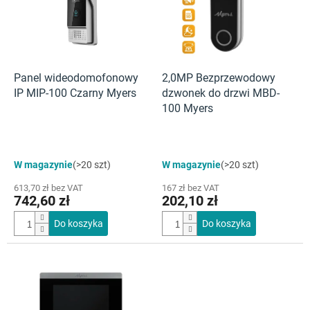
t
a
p
r
o
d
Panel wideodomofonowy
2,0MP Bezprzewodowy
u
IP MIP-100 Czarny Myers
dzwonek do drzwi MBD-
k
100 Myers
t
ó
w
Średnia
W magazynie
(>20 szt)
W magazynie
(>20 szt)
ocena
produktu
613,70 zł bez VAT
167 zł bez VAT
wynosi
742,60 zł
202,10 zł
4,7
na
Do koszyka
Do koszyka
5
gwiazdek.