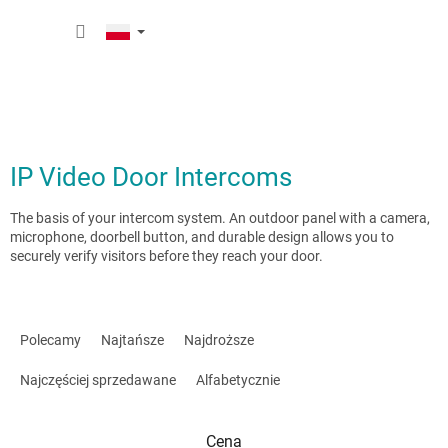
Przejść
KOSZY
do
treści
IP Video Door Intercoms
The basis of your intercom system. An outdoor panel with a camera,
microphone, doorbell button, and durable design allows you to
securely verify visitors before they reach your door.
S
o
Polecamy
Najtańsze
Najdroższe
r
t
Najczęściej sprzedawane
Alfabetycznie
o
w
Cena
a