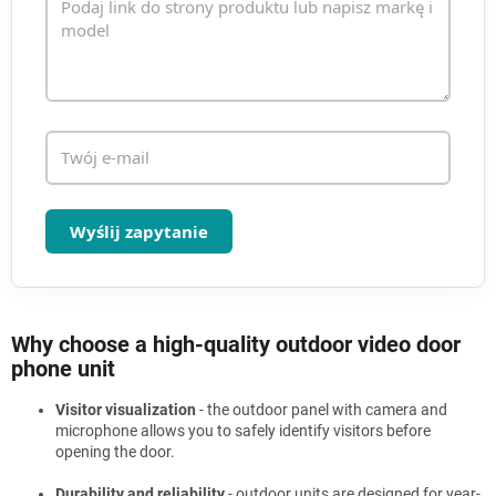
i
s
t
y
Wyślij zapytanie
Why choose a high-quality outdoor video door
phone unit
Visitor visualization
- the outdoor panel with camera and
microphone allows you to safely identify visitors before
opening the door.
Durability and reliability
- outdoor units are designed for year-