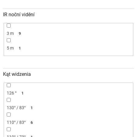
IR noční vidění
3 m
9
5 m
1
Kąt widzenia
126 °
1
130° / 83°
1
110° / 83°
6