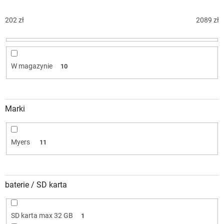
n
i
202
zł
2089
zł
e
p
r
o
W magazynie
10
d
u
k
t
Marki
ó
w
Myers
11
baterie / SD karta
SD karta max 32 GB
1