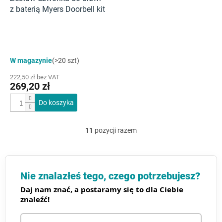
z baterią Myers Doorbell kit
Średnia
W magazynie
(>20 szt)
ocena
produktu
222,50 zł bez VAT
wynosi
269,20 zł
4,0
na
Do koszyka
5
gwiazdek.
11
pozycji razem
K
o
n
t
r
Nie znalazłeś tego, czego potrzebujesz?
o
Daj nam znać, a postaramy się to dla Ciebie
l
znaleźć!
k
i
l