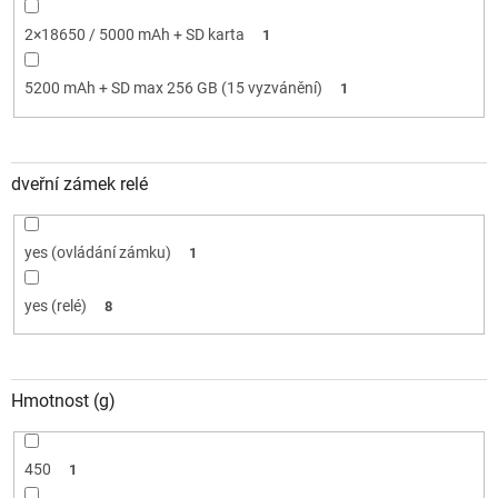
2×18650 / 5000 mAh + SD karta
1
5200 mAh + SD max 256 GB (15 vyzvánění)
1
dveřní zámek relé
yes (ovládání zámku)
1
yes (relé)
8
Hmotnost (g)
450
1