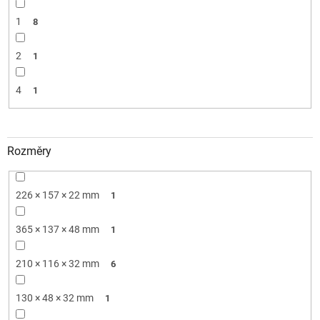
1
8
2
1
4
1
Rozměry
226 × 157 × 22 mm
1
365 × 137 × 48 mm
1
210 × 116 × 32 mm
6
130 × 48 × 32 mm
1