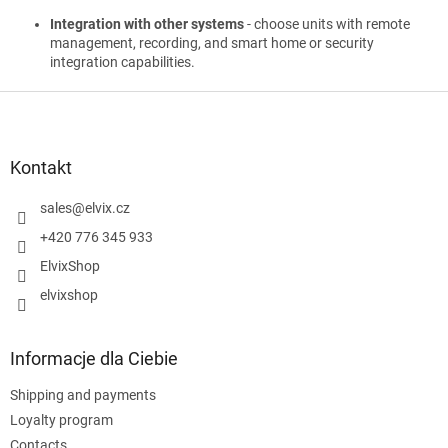
Integration with other systems
- choose units with remote
management, recording, and smart home or security
integration capabilities.
S
t
o
p
Kontakt
k
a
sales
@
elvix.cz
+420 776 345 933
ElvixShop
elvixshop
Informacje dla Ciebie
Shipping and payments
Loyalty program
Contacts