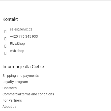
S
t
o
p
Kontakt
k
a
sales
@
elvix.cz
+420 776 345 933
ElvixShop
elvixshop
Informacje dla Ciebie
Shipping and payments
Loyalty program
Contacts
Commercial terms and conditions
For Partners
About us