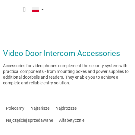
Przejść
KOSZY
do
treści
Video Door Intercom Accessories
Accessories for video phones complement the security system with
practical components - from mounting boxes and power supplies to
additional doorbells and readers. They enable you to achieve a
complete and reliable entry solution.
S
o
Polecamy
Najtańsze
Najdroższe
r
t
Najczęściej sprzedawane
Alfabetycznie
o
w