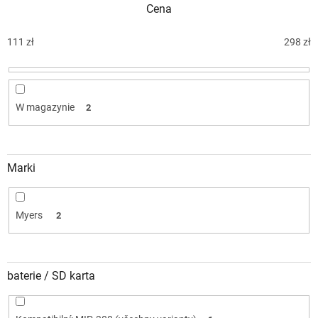
Cena
a
n
i
111
zł
298
zł
e
p
r
o
W magazynie
2
d
u
k
t
Marki
ó
w
Myers
2
baterie / SD karta