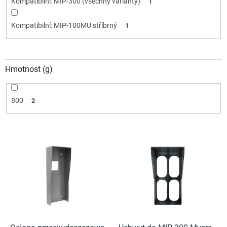
Kompatibilní: MIP-300 (všechny varianty)
1
Kompatibilní: MIP-100MU stříbrný
1
Hmotnost (g)
800
2
L
i
s
t
a
p
r
o