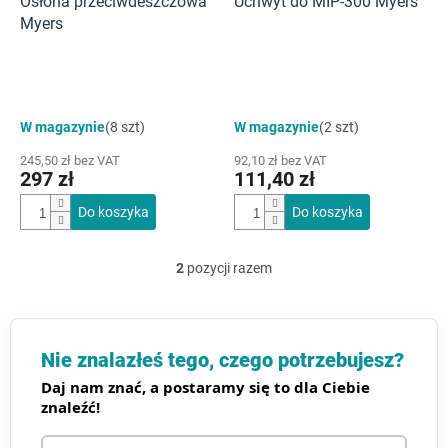
d
Osłona przeciwdeszczowa
Uchwyt do MIP-300 Myers
u
Myers
k
t
ó
w
W magazynie
(8 szt)
W magazynie
(2 szt)
245,50 zł bez VAT
92,10 zł bez VAT
297 zł
111,40 zł
Do koszyka
Do koszyka
2
pozycji razem
K
o
n
t
r
Nie znalazłeś tego, czego potrzebujesz?
o
Daj nam znać, a postaramy się to dla Ciebie
l
znaleźć!
k
i
l