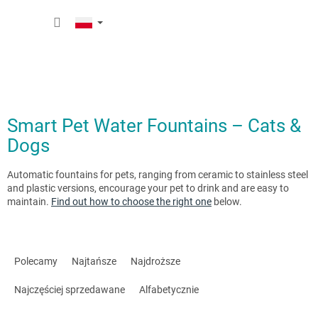
Przejść
KOSZY
do
treści
Smart Pet Water Fountains – Cats &
Dogs
Automatic fountains for pets, ranging from ceramic to stainless steel
and plastic versions, encourage your pet to drink and are easy to
maintain.
Find out how to choose the right one
below.
S
o
Polecamy
Najtańsze
Najdroższe
r
t
Najczęściej sprzedawane
Alfabetycznie
o