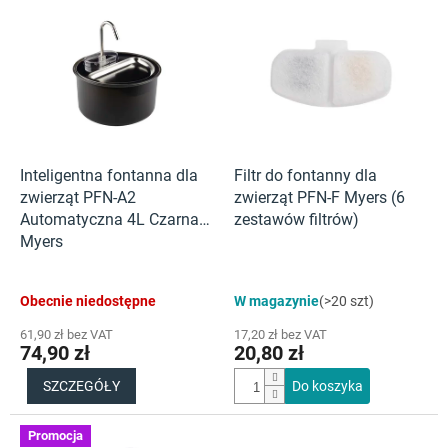
L
i
s
t
a
p
r
o
d
Inteligentna fontanna dla
Filtr do fontanny dla
u
zwierząt PFN-A2
zwierząt PFN-F Myers (6
k
Automatyczna 4L Czarna
zestawów filtrów)
t
Myers
ó
w
Średnia
Średnia
Obecnie niedostępne
W magazynie
(>20 szt)
ocena
ocena
produktu
produktu
61,90 zł bez VAT
17,20 zł bez VAT
wynosi
wynosi
74,90 zł
20,80 zł
5,0
5,0
na
na
SZCZEGÓŁY
Do koszyka
5
5
gwiazdek.
gwiazdek.
Promocja