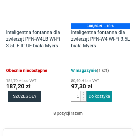
108,20 zł
–10 %
Inteligentna fontanna dla
Inteligentna fontanna dla
zwierząt PFN-W4LB Wi-Fi
zwierząt PFN-W4 Wi-Fi 3.5L
3.5L Filtr UF biała Myers
biała Myers
Obecnie niedostępne
W magazynie
(1 szt)
154,70 zł bez VAT
80,40 zł bez VAT
187,20 zł
97,30 zł
SZCZEGÓŁY
Do koszyka
8
pozycji razem
K
o
n
t