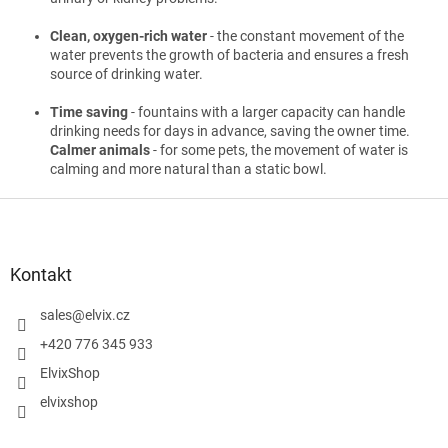
Clean, oxygen-rich water
- the constant movement of the
water prevents the growth of bacteria and ensures a fresh
source of drinking water.
Time saving
- fountains with a larger capacity can handle
drinking needs for days in advance, saving the owner time.
Calmer animals
- for some pets, the movement of water is
calming and more natural than a static bowl.
S
t
o
p
Kontakt
k
a
sales
@
elvix.cz
+420 776 345 933
ElvixShop
elvixshop