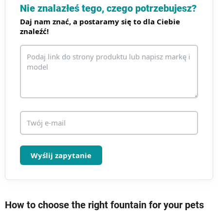
r
Nie znalazłeś tego, czego potrzebujesz?
o
Daj nam znać, a postaramy się to dla Ciebie
l
znaleźć!
k
i
l
i
s
t
y
Wyślij zapytanie
How to choose the right fountain for your pets