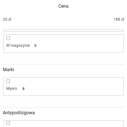
w
Cena
a
n
i
20
zł
188
zł
e
p
r
o
W magazynie
5
d
u
k
t
Marki
ó
w
Myers
8
Antypoślizgowa