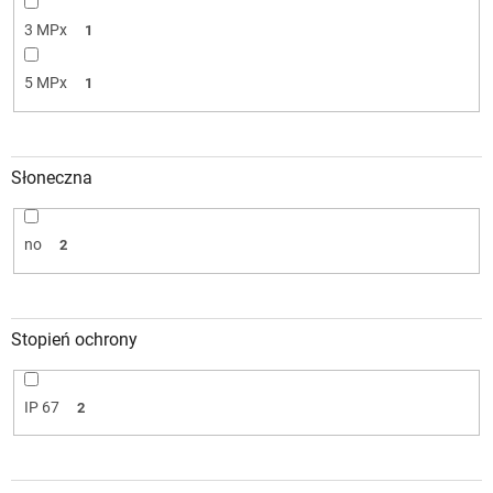
3 MPx
1
5 MPx
1
Słoneczna
no
2
Stopień ochrony
IP 67
2