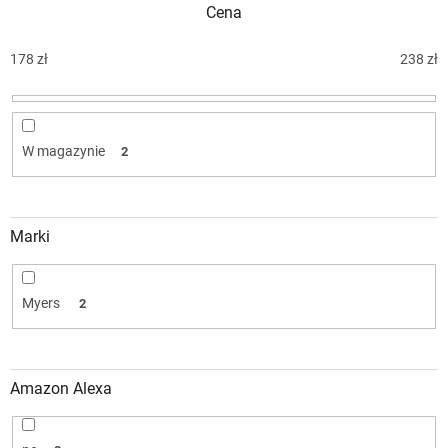
Cena
a
n
i
178
zł
238
zł
e
p
r
o
W magazynie
2
d
u
k
t
Marki
ó
w
Myers
2
Amazon Alexa