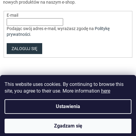
nowych produktów na naszym e-shop.
E-mail
Podając swój adres e-mail, wyrażasz zgodę na
Politykę
prywatności
.
ZALOGUJ SIĘ
This website uses cookies. By continuing to browse this
site, you agree to their use. More information
here
Opracował Shoptet Premium
Ustawienia
Copyright 2026
Elvix.cz
. Wszystkie prawa zastrzeżone.
Edytuj
Zgadzam się
ustawienia plików cookie