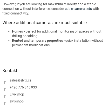
However, if you are looking for maximum reliability and a stable
connection without interference, consider
cable camera sets
with
fixed connectivity.
Where additional cameras are most suitable
Homes -
perfect for additional monitoring of spaces without
drilling or cabling.
Rented and temporary properties
- quick installation without
permanent modifications.
S
t
o
p
Kontakt
k
a
sales
@
elvix.cz
+420 776 345 933
ElvixShop
elvixshop