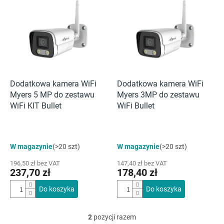
i
s
t
a
p
r
o
d
Dodatkowa kamera WiFi
Dodatkowa kamera WiFi
u
Myers 5 MP do zestawu
Myers 3MP do zestawu
k
WiFi KIT Bullet
WiFi Bullet
t
ó
w
W magazynie
(>20 szt)
W magazynie
(>20 szt)
196,50 zł bez VAT
147,40 zł bez VAT
237,70 zł
178,40 zł
Do koszyka
Do koszyka
2
pozycji razem
K