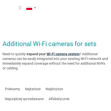
Przejść
KOSZY
do
treści
Additional Wi-Fi cameras for sets
Need to quickly
expand your
Wi-Fi camera system
? Additional
cameras can be easily integrated into your existing Wi-Fi network and
immediately expand coverage without the need for additional NVRs
or cabling.
S
o
Polecamy
Najtańsze
Najdroższe
r
t
Najczęściej sprzedawane
Alfabetycznie
o
w