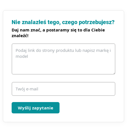
o
n
t
r
Nie znalazłeś tego, czego potrzebujesz?
o
Daj nam znać, a postaramy się to dla Ciebie
l
znaleźć!
k
i
l
i
s
t
y
Wyślij zapytanie