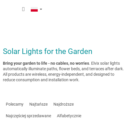
Przejść
KOSZY
do
treści
Solar Lights for the Garden
Bring your garden to life - no cables, no worries
. Elvix solar lights
automatically illuminate paths, flower beds, and terraces after dark.
All products are wireless, energy-independent, and designed to
reduce consumption and installation work.
S
o
Polecamy
Najtańsze
Najdroższe
r
t
Najczęściej sprzedawane
Alfabetycznie
o
w