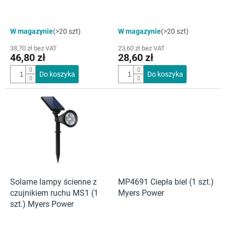
t
ó
w
W magazynie
(>20 szt)
W magazynie
(>20 szt)
38,70 zł bez VAT
23,60 zł bez VAT
46,80 zł
28,60 zł
Do koszyka
Do koszyka
Solarne lampy ścienne z
MP4691 Ciepła biel (1 szt.)
czujnikiem ruchu MS1 (1
Myers Power
szt.) Myers Power