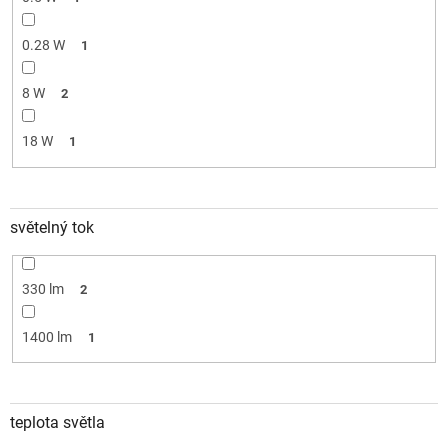
0.28 W
1
8 W
2
18 W
1
světelný tok
330 lm
2
1400 lm
1
teplota světla