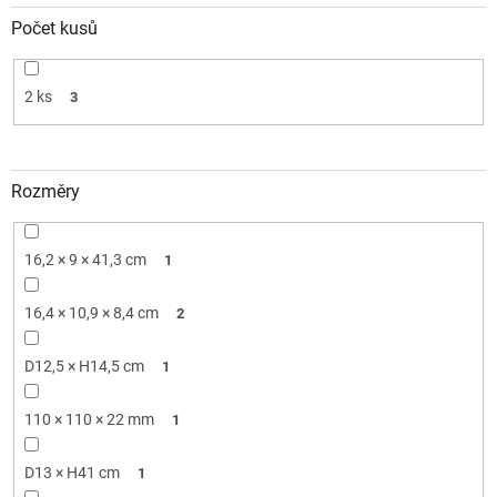
Počet kusů
2 ks
3
Rozměry
16,2 × 9 × 41,3 cm
1
16,4 × 10,9 × 8,4 cm
2
D12,5 × H14,5 cm
1
110 × 110 × 22 mm
1
D13 × H41 cm
1