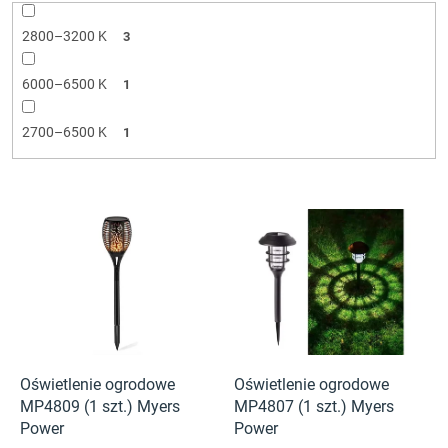
2800–3200 K
3
6000–6500 K
1
2700–6500 K
1
L
i
s
t
a
p
r
o
d
Oświetlenie ogrodowe
Oświetlenie ogrodowe
u
MP4809 (1 szt.) Myers
MP4807 (1 szt.) Myers
k
Power
Power