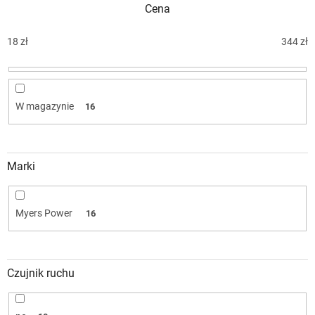
Cena
a
n
i
18
zł
344
zł
e
p
r
o
W magazynie
16
d
u
k
t
Marki
ó
w
Myers Power
16
Czujnik ruchu