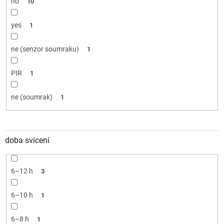
no
10
yes
1
ne (senzor soumraku)
1
PIR
1
ne (soumrak)
1
doba svícení
6–12 h
3
6–10 h
1
6–8 h
1