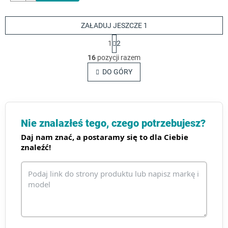
ZAŁADUJ JESZCZE 1
P
1
2
a
K
g
16
pozycji razem
o
i
n
DO GÓRY
n
t
a
c
r
j
o
a
l
k
Nie znalazłeś tego, czego potrzebujesz?
i
Daj nam znać, a postaramy się to dla Ciebie
l
znaleźć!
i
s
t
y