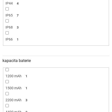
IP44
4
IP65
7
IP68
3
IP66
1
kapacita baterie
1200 mAh
1
1500 mAh
1
2200 mAh
3
4400 mAh