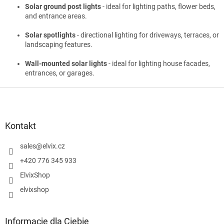
Solar ground post lights
- ideal for lighting paths, flower beds,
and entrance areas.
Solar spotlights
- directional lighting for driveways, terraces, or
landscaping features.
Wall-mounted solar lights
- ideal for lighting house facades,
entrances, or garages.
S
t
o
p
Kontakt
k
a
sales
@
elvix.cz
+420 776 345 933
ElvixShop
elvixshop
Informacje dla Ciebie