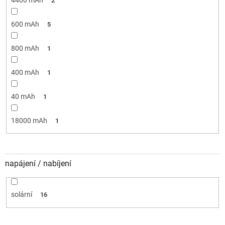
2
600 mAh
5
800 mAh
1
400 mAh
1
40 mAh
1
18000 mAh
1
napájení / nabíjení
solární
16