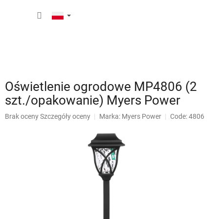
Przejść
KOSZY
do
treści
Oświetlenie ogrodowe MP4806 (2
szt./opakowanie) Myers Power
Średnia
Brak oceny
Szczegóły oceny
Marka:
Myers Power
Code: 4806
ocena
produktu
wynosi
0,0
na
5
gwiazdek.