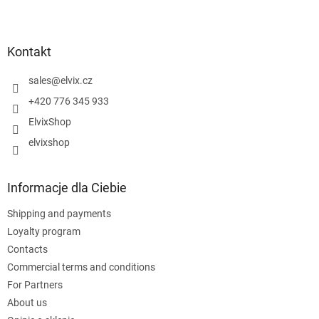
S
t
o
p
Kontakt
k
a
sales
@
elvix.cz
+420 776 345 933
ElvixShop
elvixshop
Informacje dla Ciebie
Shipping and payments
Loyalty program
Contacts
Commercial terms and conditions
For Partners
About us