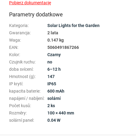
Pobierz dokumentację
Parametry dodatkowe
Kategoria
:
Solar Lights for the Garden
Gwarancja
:
2 lata
Waga
:
0.147 kg
EAN
:
5060491867266
Kolor
:
Czarny
Czujnik ruchu
:
no
doba svícení
:
6–12 h
Hmotnost (g)
:
147
IP krytí
:
IP65
kapacita baterie
:
600 mAh
napájení / nabíjení
:
solární
Počet kusů
:
2 ks
Rozměry
:
100 × 440 mm
solární panel
:
0.04 W