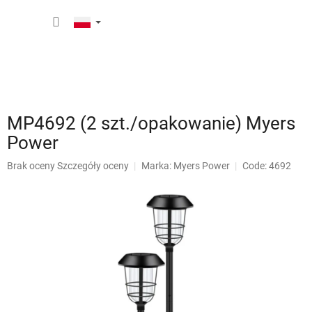
Przejść
KOSZY
do
treści
MP4692 (2 szt./opakowanie) Myers
Power
Średnia
Brak oceny
Szczegóły oceny
Marka:
Myers Power
Code: 4692
ocena
produktu
wynosi
0,0
na
5
gwiazdek.