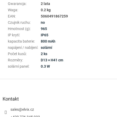
Gwarancja
:
2 lata
Waga
:
0.2 kg
EAN
:
5060491867259
Czujnik ruchu
:
no
Hmotnost (g)
:
965
IP krytí
:
IP65
kapacita baterie
:
800 mAh
napájení / nabíjení
:
solární
Počet kusů
:
2 ks
Rozměry
:
D13 × H41 cm
solární panel
:
0.3 W
S
t
o
p
Kontakt
k
a
sales
@
elvix.cz