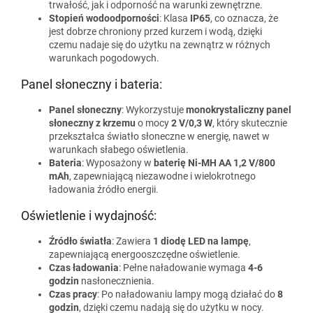
trwałość, jak i odporność na warunki zewnętrzne.
Stopień wodoodporności
: Klasa
IP65
, co oznacza, że
jest dobrze chroniony przed kurzem i wodą, dzięki
czemu nadaje się do użytku na zewnątrz w różnych
warunkach pogodowych.
Panel słoneczny i bateria:
Panel słoneczny
: Wykorzystuje
monokrystaliczny panel
słoneczny z krzemu
o mocy
2 V/0,3 W
, który skutecznie
przekształca światło słoneczne w energię, nawet w
warunkach słabego oświetlenia.
Bateria
: Wyposażony w
baterię Ni-MH AA 1,2 V/800
mAh
, zapewniającą niezawodne i wielokrotnego
ładowania źródło energii.
Oświetlenie i wydajność:
Źródło światła
: Zawiera
1 diodę LED na lampę
,
zapewniającą energooszczędne oświetlenie.
Czas ładowania
: Pełne naładowanie wymaga
4-6
godzin
nasłonecznienia.
Czas pracy
: Po naładowaniu lampy mogą działać do
8
godzin
, dzięki czemu nadają się do użytku w nocy.