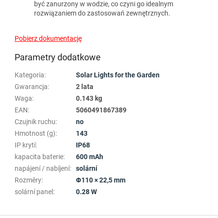
być zanurzony w wodzie, co czyni go idealnym
rozwiązaniem do zastosowań zewnętrznych.
Pobierz dokumentację
Parametry dodatkowe
Kategoria
:
Solar Lights for the Garden
Gwarancja
:
2 lata
Waga
:
0.143 kg
EAN
:
5060491867389
Czujnik ruchu
:
no
Hmotnost (g)
:
143
IP krytí
:
IP68
kapacita baterie
:
600 mAh
napájení / nabíjení
:
solární
Rozměry
:
Φ110 × 22,5 mm
solární panel
:
0.28 W