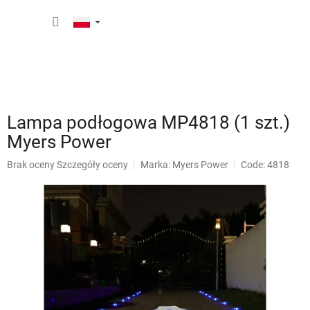
Przejść
KOSZY
do
treści
Lampa podłogowa MP4818 (1 szt.)
Myers Power
Średnia
Brak oceny
Szczegóły oceny
Marka:
Myers Power
Code: 4818
ocena
produktu
wynosi
0,0
na
5
gwiazdek.