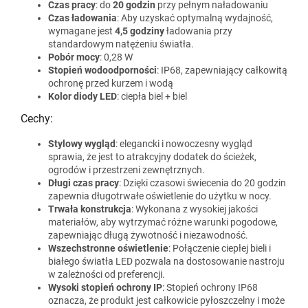
Czas pracy
: do
20 godzin
przy pełnym naładowaniu
Czas ładowania
: Aby uzyskać optymalną wydajność,
wymagane jest
4,5 godziny
ładowania przy
standardowym natężeniu światła.
Pobór mocy
: 0,28 W
Stopień wodoodporności
: IP68, zapewniający całkowitą
ochronę przed kurzem i wodą
Kolor diody LED
: ciepła biel + biel
Cechy:
Stylowy wygląd
: elegancki i nowoczesny wygląd
sprawia, że jest to atrakcyjny dodatek do ścieżek,
ogrodów i przestrzeni zewnętrznych.
Długi czas pracy
: Dzięki czasowi świecenia do 20 godzin
zapewnia długotrwałe oświetlenie do użytku w nocy.
Trwała konstrukcja
: Wykonana z wysokiej jakości
materiałów, aby wytrzymać różne warunki pogodowe,
zapewniając długą żywotność i niezawodność.
Wszechstronne oświetlenie
: Połączenie ciepłej bieli i
białego światła LED pozwala na dostosowanie nastroju
w zależności od preferencji.
Wysoki stopień ochrony IP
: Stopień ochrony IP68
oznacza, że produkt jest całkowicie pyłoszczelny i może