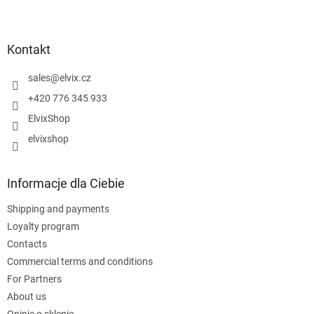
S
t
o
p
Kontakt
k
a
sales
@
elvix.cz
+420 776 345 933
ElvixShop
elvixshop
Informacje dla Ciebie
Shipping and payments
Loyalty program
Contacts
Commercial terms and conditions
For Partners
About us