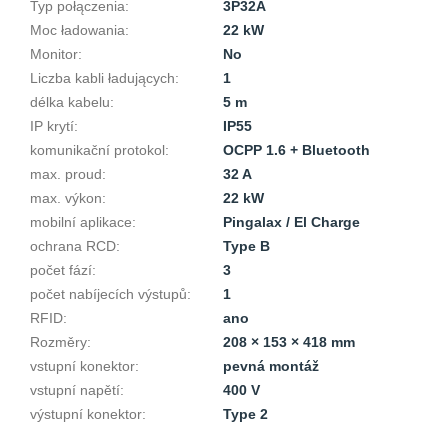
Typ połączenia
:
3P32A
Moc ładowania
:
22 kW
Monitor
:
No
Liczba kabli ładujących
:
1
délka kabelu
:
5 m
IP krytí
:
IP55
komunikační protokol
:
OCPP 1.6 + Bluetooth
max. proud
:
32 A
max. výkon
:
22 kW
mobilní aplikace
:
Pingalax / El Charge
ochrana RCD
:
Type B
počet fází
:
3
počet nabíjecích výstupů
:
1
RFID
:
ano
Rozměry
:
208 × 153 × 418 mm
vstupní konektor
:
pevná montáž
vstupní napětí
:
400 V
výstupní konektor
:
Type 2