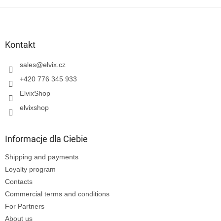
S
t
o
p
Kontakt
k
a
sales
@
elvix.cz
+420 776 345 933
ElvixShop
elvixshop
Informacje dla Ciebie
Shipping and payments
Loyalty program
Contacts
Commercial terms and conditions
For Partners
About us