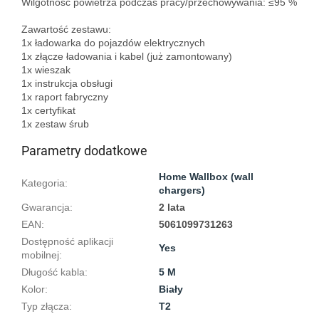
Wilgotność powietrza podczas pracy/przechowywania: ≤95 %

Zawartość zestawu:
1x ładowarka do pojazdów elektrycznych
1x złącze ładowania i kabel (już zamontowany)
1x wieszak
1x instrukcja obsługi
1x raport fabryczny
1x certyfikat
Parametry dodatkowe
Home Wallbox (wall
Kategoria
:
chargers)
Gwarancja
:
2 lata
EAN
:
5061099731263
Dostępność aplikacji
Yes
mobilnej
:
Długość kabla
:
5 M
Kolor
:
Biały
Typ złącza
:
T2