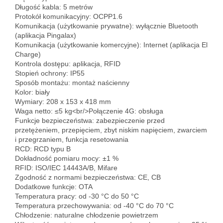
Długość kabla: 5 metrów
Protokół komunikacyjny: OCPP1.6
Komunikacja (użytkowanie prywatne): wyłącznie Bluetooth 
(aplikacja Pingalax)
Komunikacja (użytkowanie komercyjne): Internet (aplikacja El 
Charge)
Kontrola dostępu: aplikacja, RFID
Stopień ochrony: IP55
Sposób montażu: montaż naścienny
Kolor: biały
Wymiary: 208 x 153 x 418 mm
Waga netto: ≤5 kg<br/>Połączenie 4G: obsługa
Funkcje bezpieczeństwa: zabezpieczenie przed 
przetężeniem, przepięciem, zbyt niskim napięciem, zwarciem 
i przegrzaniem, funkcja resetowania
RCD: RCD typu B
Dokładność pomiaru mocy: ±1 %
RFID: ISO/IEC 14443A/B, Mifare
Zgodność z normami bezpieczeństwa: CE, CB
Dodatkowe funkcje: OTA
Temperatura pracy: od -30 °C do 50 °C
Temperatura przechowywania: od -40 °C do 70 °C
Chłodzenie: naturalne chłodzenie powietrzem