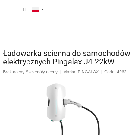
Przejść
KOSZY
do
treści
Ładowarka ścienna do samochodów
elektrycznych Pingalax J4-22kW
Średnia
Brak oceny
Szczegóły oceny
Marka:
PINGALAX
Code: 4962
ocena
produktu
wynosi
0,0
na
5
gwiazdek.