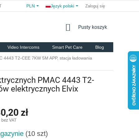
PLN
Język polski
TS
COMMERCIAL TERMS AND CONDITIONS
Zaloguj się
FOR PARTNER
KOSZYK
Pusty koszyk
Video Intercoms
Smart Pet Care
Blog
Marki
C 4443 T2-CEE 7KW 5M APP, stacja ładowania
ktrycznych PMAC 4443 T2-
w elektrycznych Elvix
0,20 zł
ł bez VAT
gazynie
(10 szt)
owa: