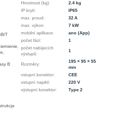
Hmotnost (kg)
:
2.4 kg
IP krytí
:
IP65
max. proud
:
32 A
max. výkon
:
7 kW
mobilní aplikace
:
ano (App)
B/T 
počet fází
:
1
iemienie, 
počet nabíjecích
1
, 
výstupů
:
195 × 95 × 55
sy B

Rozměry
:
mm
vstupní konektor
:
CEE
vstupní napětí
:
220 V
výstupní konektor
:
Type 2
rukcja 