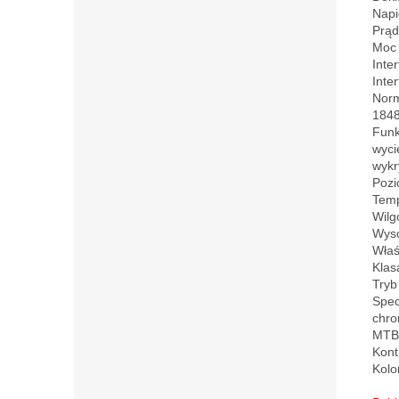
Napi
Prąd
Moc 
Inte
Inte
Norm
1848
Funk
wyci
wykr
Pozi
Temp
Wilg
Wyso
Właś
Klas
Tryb
Spec
chro
MTBF
Kont
Kolo