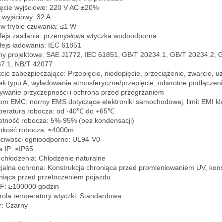
ęcie wyjściowe: 220 V AC ±20%

 wyjściowy: 32 A

w trybie czuwania: ≤1 W

rfejs zasilania: przemysłowa wtyczka wodoodporna

rfejs ładowania: IEC 61851

y projektowe: SAE J1772, IEC 61851, GB/T 20234.1, GB/T 20234.2, G
7.1, NB/T 42077

cje zabezpieczające: Przepięcie, niedopięcie, przeciążenie, zwarcie, uz
ek typu A, wyładowanie atmosferyczne/przepięcie, odwrotne podłączenie
ywanie przyczepności i ochrona przed przegrzaniem

om EMC: normy EMS dotyczące elektroniki samochodowej, limit EMI kla
eratura robocza: od -40℃ do +65℃

otność robocza: 5%-95% (bez kondensacji)

kość robocza: ≤4000m

ciwości ognioodporne: UL94-V0

a IP: ≥IP65

 chłodzenia: Chłodzenie naturalne

jalna ochrona: Konstrukcja chroniąca przed promieniowaniem UV, konst
niąca przed przetoczeniem pojazdu

: ≥100000 godzin

rola temperatury wtyczki: Standardowa

r: Czarny
