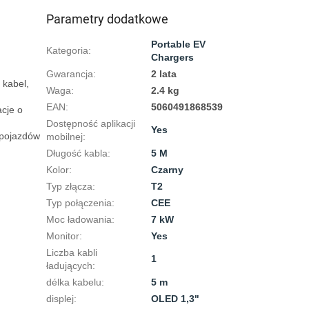
Parametry dodatkowe
Portable EV
Kategoria
:
Chargers
Gwarancja
:
2 lata
kabel, 
Waga
:
2.4 kg
EAN
:
5060491868539
cje o 
Dostępność aplikacji
Yes
pojazdów 
mobilnej
:
Długość kabla
:
5 M
Kolor
:
Czarny
Typ złącza
:
T2
Typ połączenia
:
CEE
Moc ładowania
:
7 kW
Monitor
:
Yes
Liczba kabli
1
ładujących
:
délka kabelu
:
5 m
displej
:
OLED 1,3"