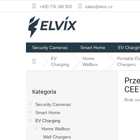
Przejść
+420 776 345 933
sales@elvix.cz
do
treści
Security Cameras
Smart Home
EV Chargi
EV
Home
Portable E
Home
Charging
Wallbox
Chargers
P
Prz
a
Pominąć
s
CEE 
Kategoria
kategorie
e
Średnia
Brak oc
k
Security Cameras
ocena
b
produkt
Smart Home
o
wynosi
EV Charging
c
0,0
z
Home Wallbox
na
n
5
Wall Chargers