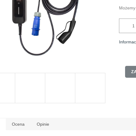
k.
Możemy 
Informac
Z
Ocena
Opinie