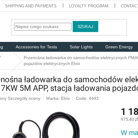
SHIPPING AND PAYMENTS
LOYALTY PROGRAM
CONTAC
SZUKAJ
ng
Accessories for Tesla
Solar Lights
Green Energy
V
Przenośna ładowarka do samochodów elektrycznych PMA
pojazdów elektrycznych Elvix
enośna ładowarka do samochodów ele
7KW 5M APP, stacja ładowania pojazdó
eny
Szczegóły oceny
Marka:
Elvix
Code: 4443
1 18
u
975,40 z
Cena
W ma
jednostk