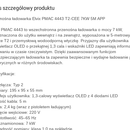
s szczegółowy produktu
nośna ładowarka Elvix PMAC 4443 T2-CEE 7KW 5M APP

x PMAC 4443 to wszechstronna przenośna ładowarka o mocy 7 kW, 
znaczona do użytku wewnątrz i na zewnątrz, wyposażona w 5-metrowy 
ze T2 i przemysłową wodoodporną wtyczkę. Przyjazny dla użytkownika 
ietlacz OLED o przekątnej 1,3 cala i wskaźniki LED zapewniają informa
waniu w czasie rzeczywistym. Dzięki zaawansowanym funkcjom 
zpieczającym ładowarka ta zapewnia bezpieczne i wydajne ładowanie 
trycznych w różnych środowiskach.

fikacje:

złącza: Typ 2

ary: 195 x 95 x 55 mm

rfejs użytkownika: 1,3-calowy wyświetlacz OLED z 4 diodami LED

ość kabla: 5 m

: 2,4 kg (wraz z pistoletem ładującym)

ęcie wejściowe: 220 V

totliwość: 45–65 Hz

znamionowa: 7 kW

adność pomiaru: klasa 1,0 na pokładzie
