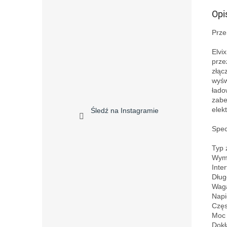
Opi
Prze
Elvi
prze
złąc
wyśw
łado
zabe
elek
Śledź na Instagramie
Specy
Typ 
Wymi
Inte
Dług
Waga
Napi
Częs
Moc 
Dokł