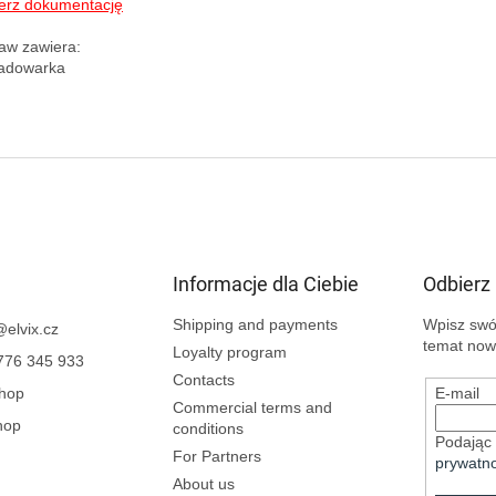
erz dokumentację
aw zawiera:

Informacje dla Ciebie
Odbierz
Shipping and payments
Wpisz swój
@
elvix.cz
temat now
Loyalty program
776 345 933
Contacts
Shop
E-mail
Commercial terms and
hop
conditions
Podając 
For Partners
prywatno
About us