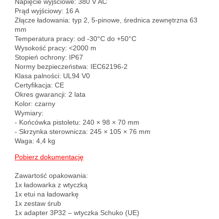
Napięcie wyjściowe: 380 V AC

Prąd wyjściowy: 16 A
Złącze ładowania: typ 2, 5-pinowe, średnica zewnętrzna 63 
mm

Temperatura pracy: od -30°C do +50°C

Wysokość pracy: <2000 m

Stopień ochrony: IP67

Normy bezpieczeństwa: IEC62196-2

Klasa palności: UL94 V0

Certyfikacja: CE

Okres gwarancji: 2 lata

Kolor: czarny

Wymiary:

- Końcówka pistoletu: 240 × 98 × 70 mm

- Skrzynka sterownicza: 245 × 105 × 76 mm

Waga: 4,4 kg
Pobierz dokumentację
Zawartość opakowania:
1x ładowarka z wtyczką
1x etui na ładowarkę
1x zestaw śrub
1x adapter 3P32 – wtyczka Schuko (UE)