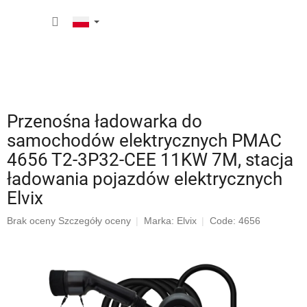
Przejść
KOSZY
do
treści
Przenośna ładowarka do
samochodów elektrycznych PMAC
4656 T2-3P32-CEE 11KW 7M, stacja
ładowania pojazdów elektrycznych
Elvix
Średnia
Brak oceny
Szczegóły oceny
Marka:
Elvix
Code: 4656
ocena
produktu
wynosi
0,0
na
5