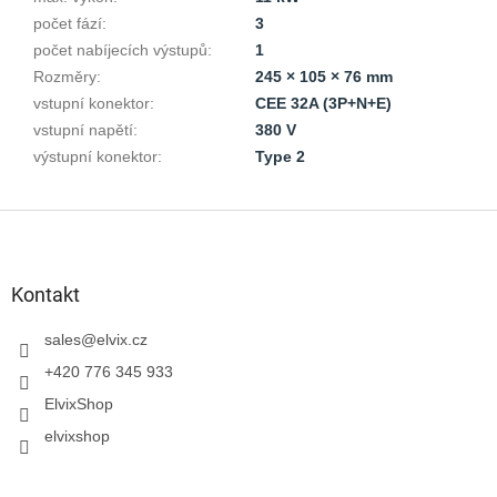
počet fází
:
3
počet nabíjecích výstupů
:
1
Rozměry
:
245 × 105 × 76 mm
vstupní konektor
:
CEE 32A (3P+N+E)
vstupní napětí
:
380 V
výstupní konektor
:
Type 2
S
t
o
p
Kontakt
k
a
sales
@
elvix.cz
+420 776 345 933
ElvixShop
elvixshop