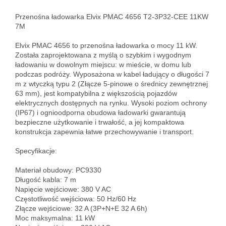
Przenośna ładowarka Elvix PMAC 4656 T2-3P32-CEE 11KW 
7M

Elvix PMAC 4656 to przenośna ładowarka o mocy 11 kW. 
Została zaprojektowana z myślą o szybkim i wygodnym 
ładowaniu w dowolnym miejscu: w mieście, w domu lub 
podczas podróży. Wyposażona w kabel ładujący o długości 7 
m z wtyczką typu 2 (Złącze 5-pinowe o średnicy zewnętrznej 
63 mm), jest kompatybilna z większością pojazdów 
elektrycznych dostępnych na rynku. Wysoki poziom ochrony 
(IP67) i ognioodporna obudowa ładowarki gwarantują 
bezpieczne użytkowanie i trwałość, a jej kompaktowa 
konstrukcja zapewnia łatwe przechowywanie i transport.

Specyfikacje:

Materiał obudowy: PC9330

Długość kabla: 7 m

Napięcie wejściowe: 380 V AC

Częstotliwość wejściowa: 50 Hz/60 Hz

Złącze wejściowe: 32 A (3P+N+E 32 A 6h)

Moc maksymalna: 11 kW
