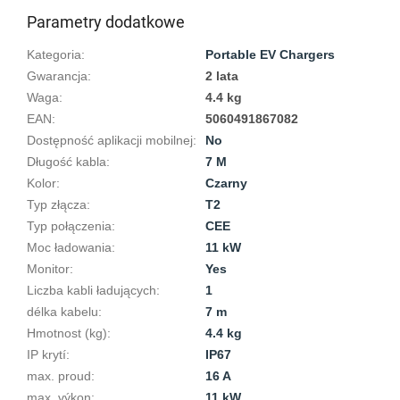
Parametry dodatkowe
Kategoria
:
Portable EV Chargers
Gwarancja
:
2 lata
Waga
:
4.4 kg
EAN
:
5060491867082
Dostępność aplikacji mobilnej
:
No
Długość kabla
:
7 M
Kolor
:
Czarny
Typ złącza
:
T2
Typ połączenia
:
CEE
Moc ładowania
:
11 kW
Monitor
:
Yes
Liczba kabli ładujących
:
1
délka kabelu
:
7 m
Hmotnost (kg)
:
4.4 kg
IP krytí
:
IP67
max. proud
:
16 A
max. výkon
:
11 kW