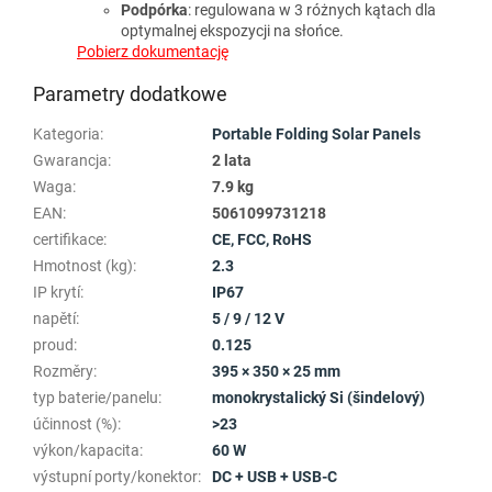
Podpórka
: regulowana w 3 różnych kątach dla
optymalnej ekspozycji na słońce.
Pobierz dokumentację
Parametry dodatkowe
Kategoria
:
Portable Folding Solar Panels
Gwarancja
:
2 lata
Waga
:
7.9 kg
EAN
:
5061099731218
certifikace
:
CE, FCC, RoHS
Hmotnost (kg)
:
2.3
IP krytí
:
IP67
napětí
:
5 / 9 / 12 V
proud
:
0.125
Rozměry
:
395 × 350 × 25 mm
typ baterie/panelu
:
monokrystalický Si (šindelový)
účinnost (%)
:
>23
výkon/kapacita
:
60 W
výstupní porty/konektor
:
DC + USB + USB-C