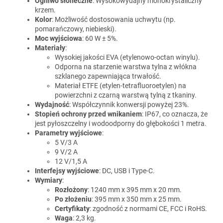
Ogniwo słoneczne
: Wysokowydajny monokrystaliczny
krzem.
Kolor
: Możliwość dostosowania uchwytu (np.
pomarańczowy, niebieski).
Moc wyjściowa
: 60 W ± 5%.
Materiały
:
Wysokiej jakości EVA (etylenowo-octan winylu).
Odporna na starzenie warstwa tylna z włókna
szklanego zapewniająca trwałość.
Materiał ETFE (etylen-tetrafluoroetylen) na
powierzchni z czarną warstwą tylną z tkaniny.
Wydajność
: Współczynnik konwersji powyżej 23%.
Stopień ochrony przed wnikaniem
: IP67, co oznacza, że
jest pyłoszczelny i wodoodporny do głębokości 1 metra.
Parametry wyjściowe
:
5 V/3 A
9 V/2 A
12 V/1,5 A
Interfejsy wyjściowe
: DC, USB i Type-C.
Wymiary
:
Rozłożony
: 1240 mm x 395 mm x 20 mm.
Po złożeniu
: 395 mm x 350 mm x 25 mm.
Certyfikaty
: zgodność z normami CE, FCC i RoHS.
Waga
: 2,3 kg.