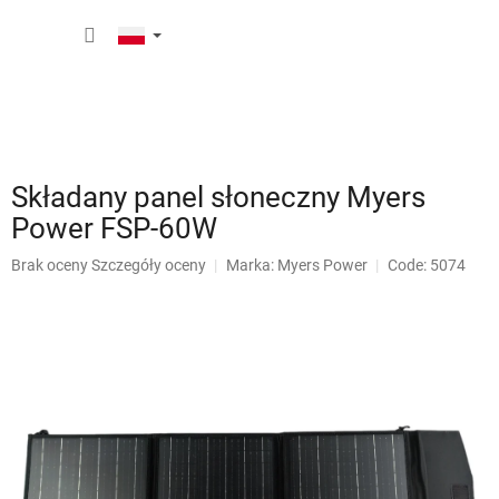
Przejść
KOSZY
do
treści
Składany panel słoneczny Myers
Power FSP-60W
Średnia
Brak oceny
Szczegóły oceny
Marka:
Myers Power
Code: 5074
ocena
produktu
wynosi
0,0
na
5
gwiazdek.