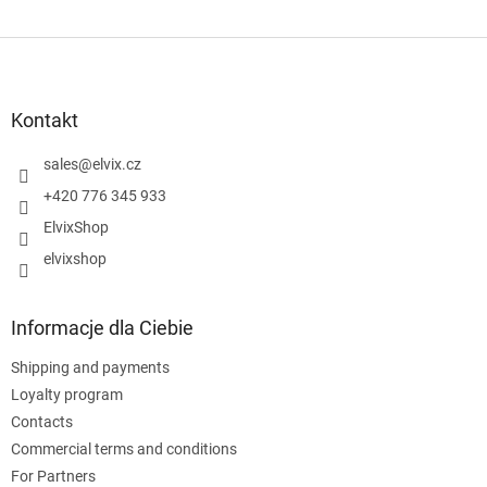
S
t
o
p
Kontakt
k
a
sales
@
elvix.cz
+420 776 345 933
ElvixShop
elvixshop
Informacje dla Ciebie
Shipping and payments
Loyalty program
Contacts
Commercial terms and conditions
For Partners