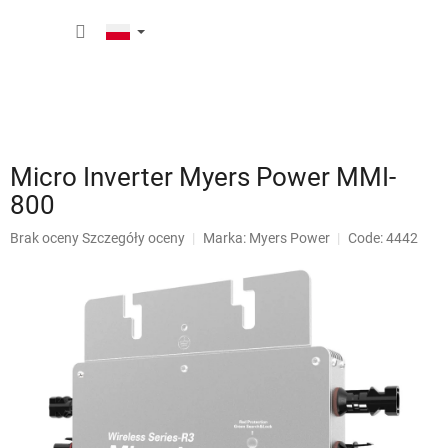
Przejść
KOSZY
do
treści
Micro Inverter Myers Power MMI-
800
Średnia
Brak oceny
Szczegóły oceny
Marka:
Myers Power
Code: 4442
ocena
produktu
wynosi
0,0
na
5
gwiazdek.