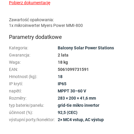
Pobierz dokumentację
Zawartość opakowania:
1x mikroinwerter Myers Power MMI-800
Parametry dodatkowe
Kategoria
:
Balcony Solar Power Stations
Gwarancja
:
2 lata
Waga
:
18 kg
EAN
:
5061099731591
Hmotnost (kg)
:
18
IP krytí
:
IP65
napětí
:
MPPT 30–60 V
Rozměry
:
283 × 200 × 41,6 mm
typ baterie/panelu
:
grid-tie mikro invertor
účinnost (%)
:
92,5 (CEC)
výstupní porty/konektor
:
2× MC4 vstup, AC výstup