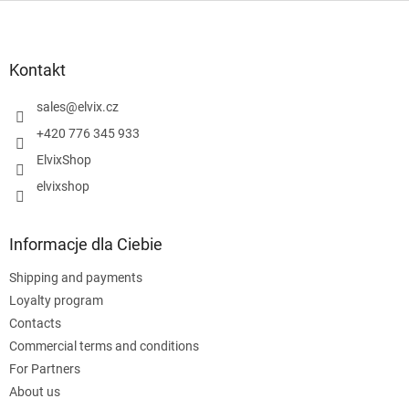
S
t
o
p
Kontakt
k
a
sales
@
elvix.cz
+420 776 345 933
ElvixShop
elvixshop
Informacje dla Ciebie
Shipping and payments
Loyalty program
Contacts
Commercial terms and conditions
For Partners
About us