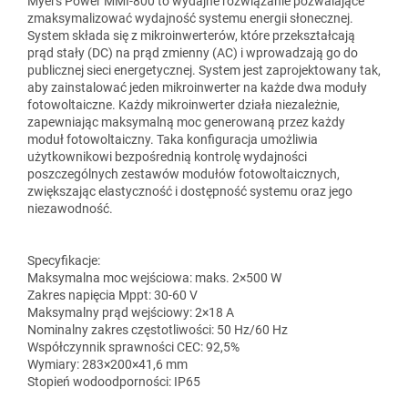
Myers Power MMI-800 to wydajne rozwiązanie pozwalające
zmaksymalizować wydajność systemu energii słonecznej.
System składa się z mikroinwerterów, które przekształcają
prąd stały (DC) na prąd zmienny (AC) i wprowadzają go do
publicznej sieci energetycznej. System jest zaprojektowany tak,
aby zainstalować jeden mikroinwerter na każde dwa moduły
fotowoltaiczne. Każdy mikroinwerter działa niezależnie,
zapewniając maksymalną moc generowaną przez każdy
moduł fotowoltaiczny. Taka konfiguracja umożliwia
użytkownikowi bezpośrednią kontrolę wydajności
poszczególnych zestawów modułów fotowoltaicznych,
zwiększając elastyczność i dostępność systemu oraz jego
niezawodność.
Specyfikacje:
Maksymalna moc wejściowa: maks. 2×500 W
Zakres napięcia Mppt: 30-60 V
Maksymalny prąd wejściowy: 2×18 A
Nominalny zakres częstotliwości: 50 Hz/60 Hz
Współczynnik sprawności CEC: 92,5%
Wymiary: 283×200×41,6 mm
Stopień wodoodporności: IP65