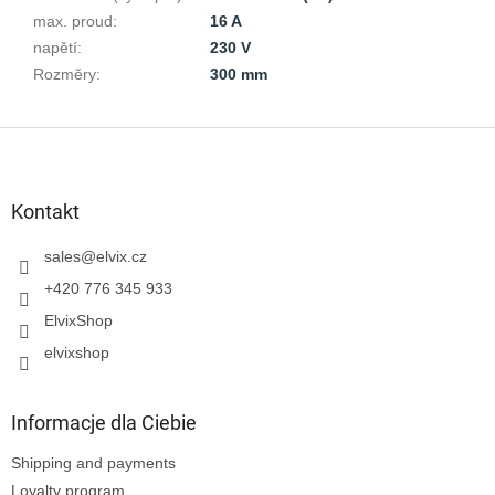
max. proud
:
16 A
napětí
:
230 V
Rozměry
:
300 mm
S
t
o
p
Kontakt
k
a
sales
@
elvix.cz
+420 776 345 933
ElvixShop
elvixshop
Informacje dla Ciebie
Shipping and payments
Loyalty program