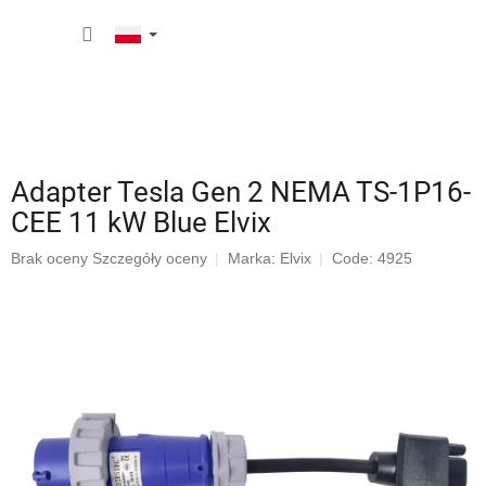
Przejść
KOSZY
do
treści
Adapter Tesla Gen 2 NEMA TS-1P16-
CEE 11 kW Blue Elvix
Średnia
Brak oceny
Szczegóły oceny
Marka:
Elvix
Code: 4925
ocena
produktu
wynosi
0,0
na
5
gwiazdek.