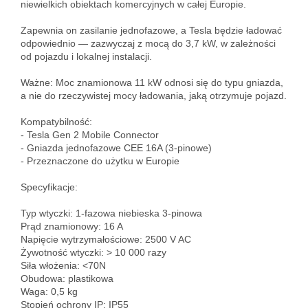
niewielkich obiektach komercyjnych w całej Europie.
Zapewnia on zasilanie jednofazowe, a Tesla będzie ładować
odpowiednio — zazwyczaj z mocą do 3,7 kW, w zależności
od pojazdu i lokalnej instalacji.
Ważne: Moc znamionowa 11 kW odnosi się do typu gniazda,
a nie do rzeczywistej mocy ładowania, jaką otrzymuje pojazd.
Kompatybilność:
- Tesla Gen 2 Mobile Connector
- Gniazda jednofazowe CEE 16A (3-pinowe)
- Przeznaczone do użytku w Europie
Specyfikacje:
Typ wtyczki: 1-fazowa niebieska 3-pinowa
Prąd znamionowy: 16 A
Napięcie wytrzymałościowe: 2500 V AC
Żywotność wtyczki: > 10 000 razy
Siła włożenia: <70N
Obudowa: plastikowa
Waga: 0,5 kg
Stopień ochrony IP: IP55