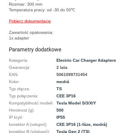
Rozmiar: 300 mm
Temperatura pracy: od -30 do 50℃
Pobierz dokumentację
Zawartość opakowania:
1x adapter
Parametry dodatkowe
Kategoria
:
Electric Car Charger Adapters
Gwarancja
:
2 lata
EAN
:
5061099731454
Kolor
:
modrá
Typ złącza
:
TS
Typ połączenia
:
CEE 3P16
Kompatybilność modeli
:
Tesla Model S/3/X/Y
Hmotnost (g)
:
500
IP krytí
:
IP55
konektor A (vstupní)
:
CEE 3P16 (1-fáze, modrá)
konektor B (výstupní)
:
Tesla Gen 2 (TS)