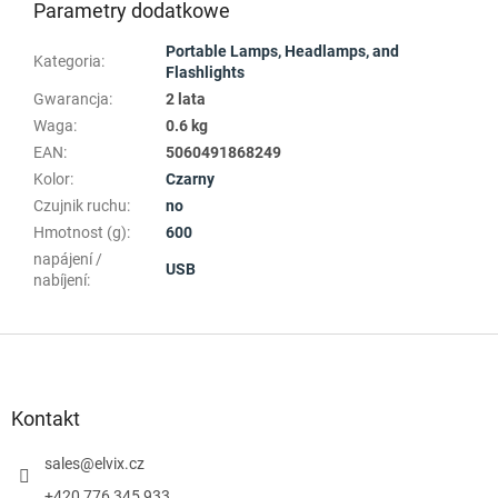
Parametry dodatkowe
Portable Lamps, Headlamps, and
Kategoria
:
Flashlights
Gwarancja
:
2 lata
Waga
:
0.6 kg
EAN
:
5060491868249
Kolor
:
Czarny
Czujnik ruchu
:
no
Hmotnost (g)
:
600
napájení /
USB
nabíjení
:
S
t
o
p
Kontakt
k
a
sales
@
elvix.cz
+420 776 345 933