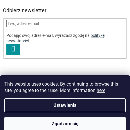
Odbierz newsletter
Podając swój adres e-mail, wyrażasz zgodę na
politykę
prywatności
ZALOGUJ
SIĘ
This website uses cookies. By continuing to browse this
site, you agree to their use. More information
here
Opracował Shoptet Premium
Ustawienia
Copyright 2026
Elvix.cz
. Wszystkie prawa zastrzeżone.
Edytuj
Zgadzam się
ustawienia plików cookie