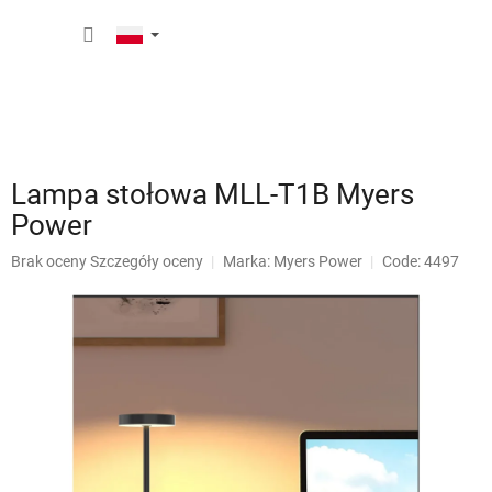
Przejść
KOSZY
do
treści
Lampa stołowa MLL-T1B Myers
Power
Średnia
Brak oceny
Szczegóły oceny
Marka:
Myers Power
Code: 4497
ocena
produktu
wynosi
0,0
na
5
gwiazdek.