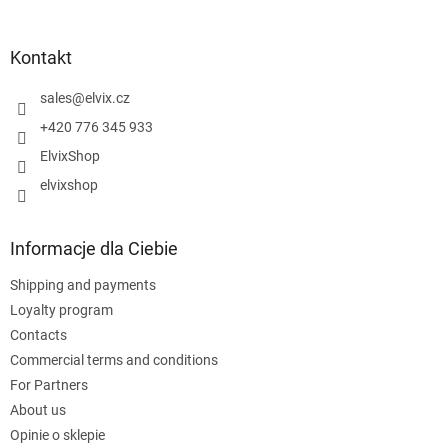
t
o
p
Kontakt
k
a
sales
@
elvix.cz
+420 776 345 933
ElvixShop
elvixshop
Informacje dla Ciebie
Shipping and payments
Loyalty program
Contacts
Commercial terms and conditions
For Partners
About us
Opinie o sklepie