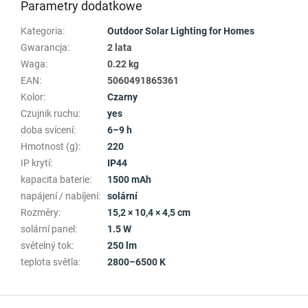
Parametry dodatkowe
Kategoria
:
Outdoor Solar Lighting for Homes
Gwarancja
:
2 lata
Waga
:
0.22 kg
EAN
:
5060491865361
Kolor
:
Czarny
Czujnik ruchu
:
yes
doba svícení
:
6–9 h
Hmotnost (g)
:
220
IP krytí
:
IP44
kapacita baterie
:
1500 mAh
napájení / nabíjení
:
solární
Rozměry
:
15,2 × 10,4 × 4,5 cm
solární panel
:
1.5 W
světelný tok
:
250 lm
teplota světla
:
2800–6500 K
S