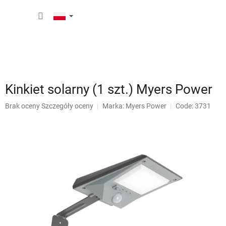
Przejść
KOSZY
do
treści
Kinkiet solarny (1 szt.) Myers Power
Średnia
Brak oceny
Szczegóły oceny
Marka:
Myers Power
Code: 3731
ocena
produktu
wynosi
0,0
na
5
gwiazdek.