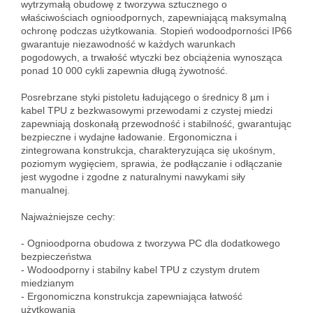
wytrzymałą obudowę z tworzywa sztucznego o 
właściwościach ognioodpornych, zapewniającą maksymalną 
ochronę podczas użytkowania. Stopień wodoodporności IP66 
gwarantuje niezawodność w każdych warunkach 
pogodowych, a trwałość wtyczki bez obciążenia wynosząca 
ponad 10 000 cykli zapewnia długą żywotność.

Posrebrzane styki pistoletu ładującego o średnicy 8 µm i 
kabel TPU z bezkwasowymi przewodami z czystej miedzi 
zapewniają doskonałą przewodność i stabilność, gwarantując 
bezpieczne i wydajne ładowanie. Ergonomiczna i 
zintegrowana konstrukcja, charakteryzująca się ukośnym, 
poziomym wygięciem, sprawia, że podłączanie i odłączanie 
jest wygodne i zgodne z naturalnymi nawykami siły 
manualnej.

Najważniejsze cechy:

- Ognioodporna obudowa z tworzywa PC dla dodatkowego 
bezpieczeństwa

- Wodoodporny i stabilny kabel TPU z czystym drutem 
miedzianym

- Ergonomiczna konstrukcja zapewniająca łatwość 
użytkowania
