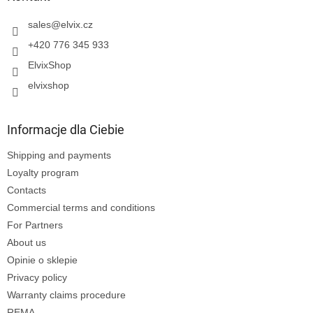
k
a
sales
@
elvix.cz
+420 776 345 933
ElvixShop
elvixshop
Informacje dla Ciebie
Shipping and payments
Loyalty program
Contacts
Commercial terms and conditions
For Partners
About us
Opinie o sklepie
Privacy policy
Warranty claims procedure
REMA