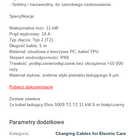
- Solidny i niezawodny, do szerokiego zastosowania

Specyfikacje:

Maksymalna moc: 11 kW

Prąd wyjściowy: 16 A

Typ złącza: Typ 2 (T2)

Długość kabla: 5 m

Materiał: obudowa z tworzywa PC, kabel TPU

Stopień wodoodporności: IP66

Trwałość: podłączanie/odłączanie bez obciążenia >10 000 
razy

Materiał styków: srebrne styki pistoletu ładującego 8 µm

Pobierz dokumentację
Zestaw zawiera:

Parametry dodatkowe
Kategoria
:
Charging Cables for Electric Cars