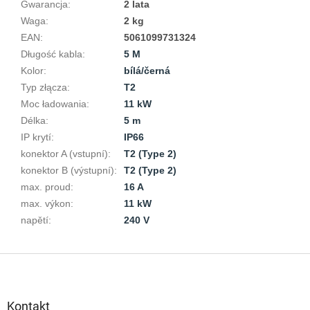
Gwarancja
:
2 lata
Waga
:
2 kg
EAN
:
5061099731324
Długość kabla
:
5 M
Kolor
:
bílá/černá
Typ złącza
:
T2
Moc ładowania
:
11 kW
Délka
:
5 m
IP krytí
:
IP66
konektor A (vstupní)
:
T2 (Type 2)
konektor B (výstupní)
:
T2 (Type 2)
max. proud
:
16 A
max. výkon
:
11 kW
napětí
:
240 V
S
t
o
p
Kontakt