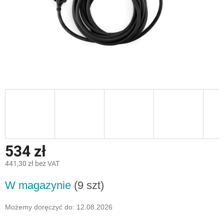
534 zł
441,30 zł bez VAT
Cena
W magazynie
(9 szt)
jednostkowa:
Możemy doręczyć do:
12.08.2026