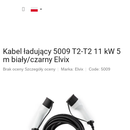
Przejść
KOSZY
do
treści
Kabel ładujący 5009 T2-T2 11 kW 5
m biały/czarny Elvix
Średnia
Brak oceny
Szczegóły oceny
Marka:
Elvix
Code: 5009
ocena
produktu
wynosi
0,0
na
5
gwiazdek.