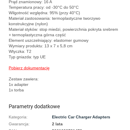
Prąd znamionowy: 16 A

Temperatura pracy: od -30°C do 50°C

Wilgotność względna: 95% (przy 40°C)

Materiał zastosowania: termoplastyczne tworzywo 
konstrukcyjne (nylon)

Materiał styków: stop miedzi, powierzchnia pokryta srebrem 
+ termoplastyczna górna część

Element uszczelniający: elastomer gumowy

Wymiary produktu: 13 x 7 x 5,8 cm

Wtyczka: T2

Typ gniazda: typ UE

Pobierz dokumentację
Zestaw zawiera:

1x adapter

Parametry dodatkowe
Kategoria
:
Electric Car Charger Adapters
Gwarancja
:
2 lata