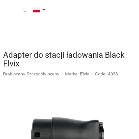
Przejść
KOSZY
do
treści
Adapter do stacji ładowania Black
Elvix
Średnia
Brak oceny
Szczegóły oceny
Marka:
Elvix
Code: 4933
ocena
produktu
wynosi
0,0
na
5
gwiazdek.