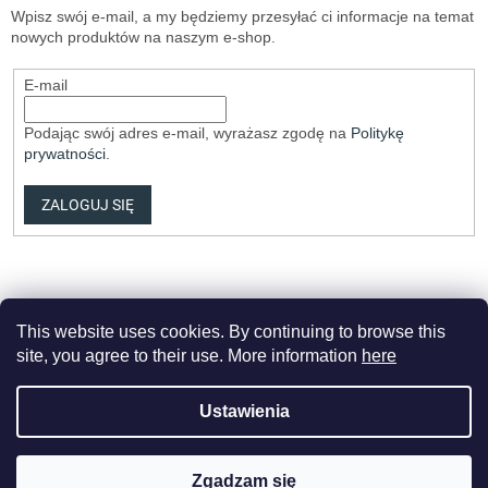
Wpisz swój e-mail, a my będziemy przesyłać ci informacje na temat
nowych produktów na naszym e-shop.
E-mail
Podając swój adres e-mail, wyrażasz zgodę na
Politykę
prywatności
.
ZALOGUJ SIĘ
This website uses cookies. By continuing to browse this
site, you agree to their use. More information
here
Opracował Shoptet Premium
Ustawienia
Copyright 2026
Elvix.cz
. Wszystkie prawa zastrzeżone.
Edytuj
Zgadzam się
ustawienia plików cookie