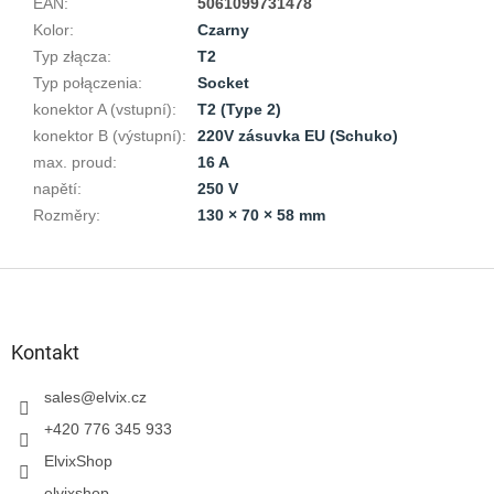
EAN
:
5061099731478
Kolor
:
Czarny
Typ złącza
:
T2
Typ połączenia
:
Socket
konektor A (vstupní)
:
T2 (Type 2)
konektor B (výstupní)
:
220V zásuvka EU (Schuko)
max. proud
:
16 A
napětí
:
250 V
Rozměry
:
130 × 70 × 58 mm
S
t
o
p
Kontakt
k
a
sales
@
elvix.cz
+420 776 345 933
ElvixShop
elvixshop