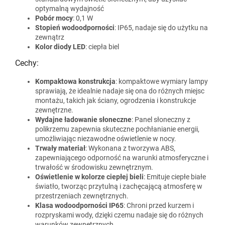
optymalną wydajność
Pobór mocy
: 0,1 W
Stopień wodoodporności
: IP65, nadaje się do użytku na
zewnątrz
Kolor diody LED
: ciepła biel
Cechy:
Kompaktowa konstrukcja
: kompaktowe wymiary lampy
sprawiają, że idealnie nadaje się ona do różnych miejsc
montażu, takich jak ściany, ogrodzenia i konstrukcje
zewnętrzne.
Wydajne ładowanie słoneczne
: Panel słoneczny z
polikrzemu zapewnia skuteczne pochłanianie energii,
umożliwiając niezawodne oświetlenie w nocy.
Trwały materiał
: Wykonana z tworzywa ABS,
zapewniającego odporność na warunki atmosferyczne i
trwałość w środowisku zewnętrznym.
Oświetlenie w kolorze ciepłej bieli
: Emituje ciepłe białe
światło, tworząc przytulną i zachęcającą atmosferę w
przestrzeniach zewnętrznych.
Klasa wodoodporności IP65
: Chroni przed kurzem i
rozpryskami wody, dzięki czemu nadaje się do różnych
warunków zewnętrznych.