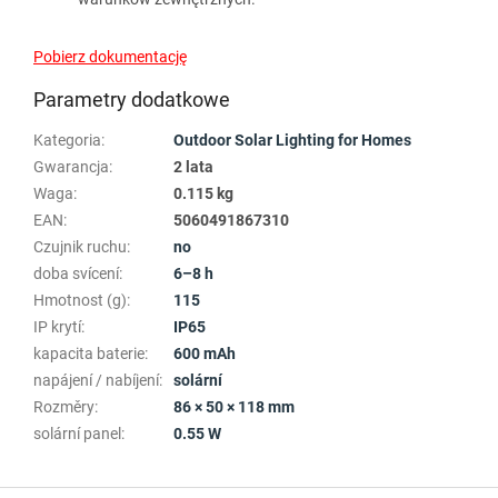
Pobierz dokumentację
Parametry dodatkowe
Kategoria
:
Outdoor Solar Lighting for Homes
Gwarancja
:
2 lata
Waga
:
0.115 kg
EAN
:
5060491867310
Czujnik ruchu
:
no
doba svícení
:
6–8 h
Hmotnost (g)
:
115
IP krytí
:
IP65
kapacita baterie
:
600 mAh
napájení / nabíjení
:
solární
Rozměry
:
86 × 50 × 118 mm
solární panel
:
0.55 W