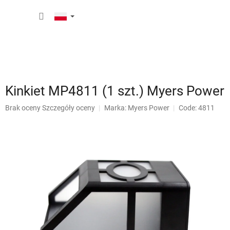
Przejść
KOSZY
do
treści
Kinkiet MP4811 (1 szt.) Myers Power
Średnia
Brak oceny
Szczegóły oceny
Marka:
Myers Power
Code: 4811
ocena
produktu
wynosi
0,0
na
5
gwiazdek.