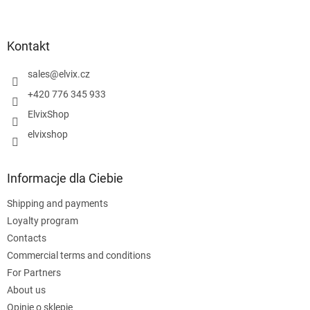
S
t
o
p
Kontakt
k
a
sales
@
elvix.cz
+420 776 345 933
ElvixShop
elvixshop
Informacje dla Ciebie
Shipping and payments
Loyalty program
Contacts
Commercial terms and conditions
For Partners
About us
Opinie o sklepie