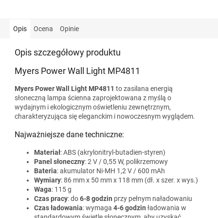
Opis
Ocena
Opinie
Opis szczegółowy produktu
Myers Power Wall Light MP4811
Myers Power Wall Light MP4811
to zasilana energią
słoneczną lampa ścienna zaprojektowana z myślą o
wydajnym i ekologicznym oświetleniu zewnętrznym,
charakteryzująca się eleganckim i nowoczesnym wyglądem.
Najważniejsze dane techniczne:
Materiał
: ABS (akrylonitryl-butadien-styren)
Panel słoneczny
: 2 V / 0,55 W, polikrzemowy
Bateria
: akumulator Ni-MH 1,2 V / 600 mAh
Wymiary
: 86 mm x 50 mm x 118 mm (dł. x szer. x wys.)
Waga
: 115 g
Czas pracy
: do
6-8 godzin
przy pełnym naładowaniu
Czas ładowania
: wymaga
4-6 godzin
ładowania w
standardowym świetle słonecznym, aby uzyskać