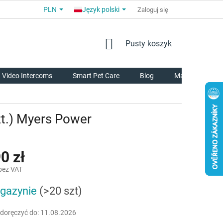
PLN
Język polski
COMMERCIAL TERMS AND CONDITIONS
Zaloguj się
FOR PARTNERS
AB
KOSZYK
Pusty koszyk
Video Intercoms
Smart Pet Care
Blog
Marki
t.) Myers Power
0 zł
 bez VAT
gazynie
(>20 szt)
owa:
oręczyć do:
11.08.2026