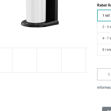
Rabat i
1 szt
2 - 3 
4 - 7 
8 i wi
Informac