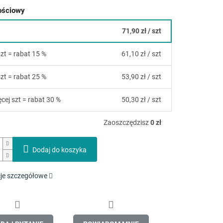
lościowy
71,90 zł
/ szt
szt = rabat 15 %
61,10 zł
/ szt
szt = rabat 25 %
53,90 zł
/ szt
ęcej szt = rabat 30 %
50,30 zł
/ szt
Zaoszczędzisz
0 zł
Dodaj do koszyka
je szczegółowe