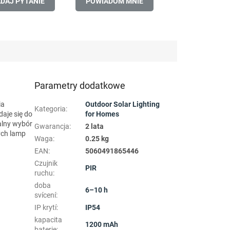
DAJ PYTANIE
POWIADOM MNIE
Parametry dodatkowe
ia
Outdoor Solar Lighting
Kategoria
:
aje się do
for Homes
ealny wybór
Gwarancja
:
2 lata
ych lamp
Waga
:
0.25 kg
EAN
:
5060491865446
Czujnik
PIR
ruchu
:
doba
6–10 h
svícení
:
IP krytí
:
IP54
kapacita
1200 mAh
baterie
: