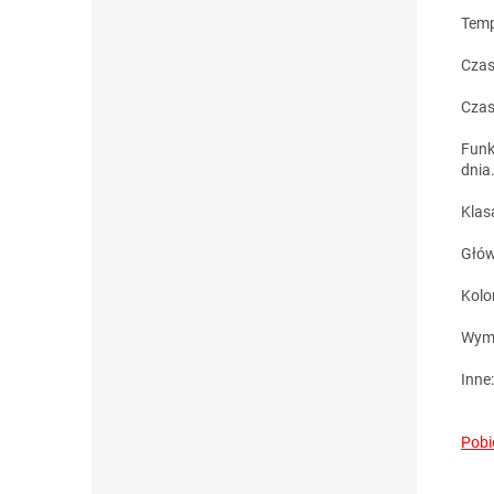
Temp
Czas
Czas
Funk
dnia
Klas
Głów
Kolo
Wymi
Inne
Pobi