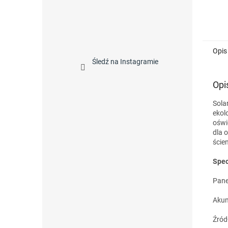
Opis
Śledź na Instagramie
Opi
Sola
ekol
oświ
dla 
ście
Spec
Pane
Akum
Źród