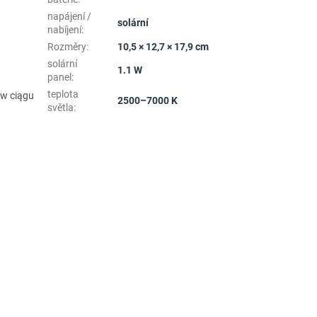
napájení /
solární
nabíjení
:
Rozměry
:
10,5 × 12,7 × 17,9 cm
solární
1.1 W
panel
:
teplota
 w ciągu
2500–7000 K
světla
: