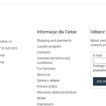
Informacje dla Ciebie
Odbierz
Shipping and payments
Wpisz swój
@
elvix.cz
nowych pr
Loyalty program
776 345 933
Contacts
hop
E-mail
Commercial terms and
hop
conditions
Podając 
For Partners
prywatn
About us
Opinie o sklepie
ZALOG
Privacy policy
Warranty claims procedure
REMA
Impressum