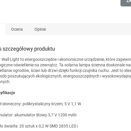
ZA
Ocena
Opinie
s szczegółowy produktu
r Wall Light to energooszczędne i ekonomiczne urządzenie, które zapewn
ogiczne oświetlenie na zewnątrz. Ta solarna lampa ścienna doskonale nad
etlania ogrodów, ścian lub drzwi dzięki funkcji czujnika ruchu. Jest to id
osób poszukujących ekologicznych, energooszczędnych i wysokowydajn
nnych.
yfikacje
l słoneczny: polikrystaliczny krzem, 5 V 1,1 W
ulator: akumulator litowy 3,7 V 1200 mAh
ło światła: 20 sztuk x 0,2 W SMD 2835 LED）