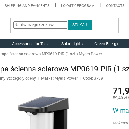
SHIPPING AND PAYMENTS
LOYALTY PROGRAM
CONTACTS
SZUKAJ
g
Accessories for Tesla
Solar Lights
Green Energy
mpa ścienna solarowa MP0619-PIR (1 szt.) Myers Power
pa ścienna solarowa MP0619-PIR (1 sz
eny
Szczegóły oceny
Marka:
Myers Power
Code: 3739
71,9
u
59,40 zł
Cena
W ma
jednostk
k.
Możemy d