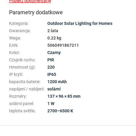
Pobierz dokumentację
Parametry dodatkowe
Kategoria
:
Outdoor Solar Lighting for Homes
Gwarancja
:
2 lata
Waga
:
0.22 kg
EAN
:
5060491867211
Kolor
:
Czarny
Czujnik ruchu
:
PIR
Hmotnost (g)
:
220
IP krytí
:
IP65
kapacita baterie
:
1200 mAh
napájení / nabíjení
:
solární
Rozměry
:
137 × 96 × 85 mm
solární panel
:
1 W
teplota světla
:
2700–6500 K
S
t