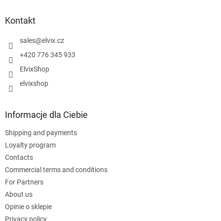
o
p
Kontakt
k
a
sales
@
elvix.cz
+420 776 345 933
ElvixShop
elvixshop
Informacje dla Ciebie
Shipping and payments
Loyalty program
Contacts
Commercial terms and conditions
For Partners
About us
Opinie o sklepie
Privacy policy