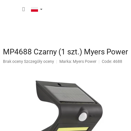
Przejść
KOSZY
do
treści
MP4688 Czarny (1 szt.) Myers Power
Średnia
Brak oceny
Szczegóły oceny
Marka:
Myers Power
Code: 4688
ocena
produktu
wynosi
0,0
na
5
gwiazdek.