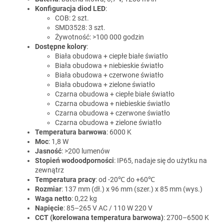
Konfiguracja diod LED
:
COB: 2 szt.
SMD3528: 3 szt.
Żywotność: >100 000 godzin
Dostępne kolory
:
Biała obudowa + ciepłe białe światło
Biała obudowa + niebieskie światło
Biała obudowa + czerwone światło
Biała obudowa + zielone światło
Czarna obudowa + ciepłe białe światło
Czarna obudowa + niebieskie światło
Czarna obudowa + czerwone światło
Czarna obudowa + zielone światło
Temperatura barwowa
: 6000 K
Moc
: 1,8 W
Jasność
: >200 lumenów
Stopień wodoodporności
: IP65, nadaje się do użytku na
zewnątrz
Temperatura pracy
: od -20℃ do +60℃
Rozmiar
: 137 mm (dł.) x 96 mm (szer.) x 85 mm (wys.)
Waga netto
: 0,22 kg
Napięcie
: 85–265 V AC / 110 W 220 V
CCT (korelowana temperatura barwowa)
: 2700–6500 K