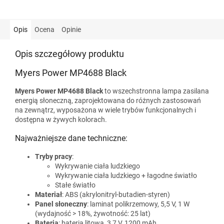
Opis
Ocena
Opinie
Opis szczegółowy produktu
Myers Power MP4688 Black
Myers Power MP4688 Black
to wszechstronna lampa zasilana
energią słoneczną, zaprojektowana do różnych zastosowań
na zewnątrz, wyposażona w wiele trybów funkcjonalnych i
dostępna w żywych kolorach.
Najważniejsze dane techniczne:
Tryby pracy
:
Wykrywanie ciała ludzkiego
Wykrywanie ciała ludzkiego + łagodne światło
Stałe światło
Materiał
: ABS (akrylonitryl-butadien-styren)
Panel słoneczny
: laminat polikrzemowy, 5,5 V, 1 W
(wydajność > 18%, żywotność: 25 lat)
Bateria
: bateria litowa, 3,7 V, 1200 mAh