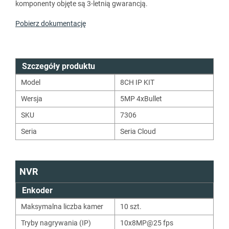
komponenty objęte są 3-letnią gwarancją.
Pobierz dokumentację
Szczegóły produktu
Model
8CH IP KIT
Wersja
5MP 4xBullet
SKU
7306
Seria
Seria Cloud
NVR
Enkoder
Maksymalna liczba kamer
10 szt.
Tryby nagrywania (IP)
10x8MP@25 fps