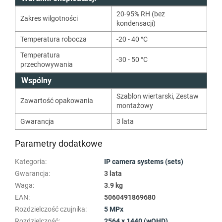
20-95% RH (bez
Zakres wilgotności
kondensacji)
Temperatura robocza
-20 - 40 °C
Temperatura
-30 - 50 °C
przechowywania
Wspólny
Szablon wiertarski
,
Zestaw
Zawartość opakowania
montażowy
Gwarancja
3 lata
Parametry dodatkowe
Kategoria
:
IP camera systems (sets)
Gwarancja
:
3 lata
Waga
:
3.9 kg
EAN
:
5060491869680
Rozdzielczość czujnika
:
5 MPx
Rozdzielczość
:
2564 x 1440 (wQHD)