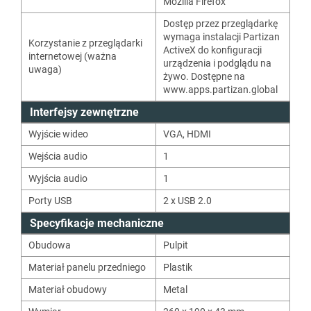
Mozilla Firefox
Dostęp przez przeglądarkę
wymaga instalacji Partizan
Korzystanie z przeglądarki
ActiveX do konfiguracji
internetowej (ważna
urządzenia i podglądu na
uwaga)
żywo. Dostępne na
www.apps.partizan.global
Interfejsy zewnętrzne
Wyjście wideo
VGA
,
HDMI
Wejścia audio
1
Wyjścia audio
1
Porty USB
2 x USB 2.0
Specyfikacje mechaniczne
Obudowa
Pulpit
Materiał panelu przedniego
Plastik
Materiał obudowy
Metal