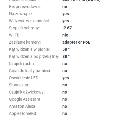
Bezprzewodowa
:
ne
Na zewnątrz
:
yes
Widzenie w ciemności
:
yes
Stopień ochrony
:
IP 67
Wi-Fi
:
nie
Zasilanie kamery
:
adapter or PoE
Kąt widzenia w pionie
:
58 °
Kąt widzenia po przekątnej
:
88 °
Czujnik ruchu
:
no
Gniazdo karty pamięci
:
no
Oświetlenie LED
:
yes
Słoneczna
:
no
Czujnik dźwiękowy
:
no
Google Assistant
:
no
Amazon Alexa
:
no
Apple HomeKit
:
no
S