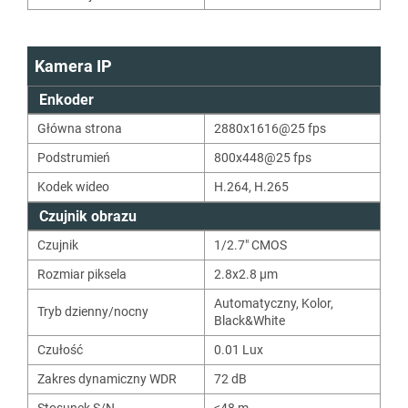
Kamera IP
Enkoder
Główna strona
2880x1616@25 fps
Podstrumień
800x448@25 fps
Kodek wideo
H.264
,
H.265
Czujnik obrazu
Czujnik
1/2.7" CMOS
Rozmiar piksela
2.8x2.8 μm
Automatyczny
,
Kolor
,
Tryb dzienny/nocny
Black&White
Czułość
0.01
Lux
Zakres dynamiczny WDR
72
dB