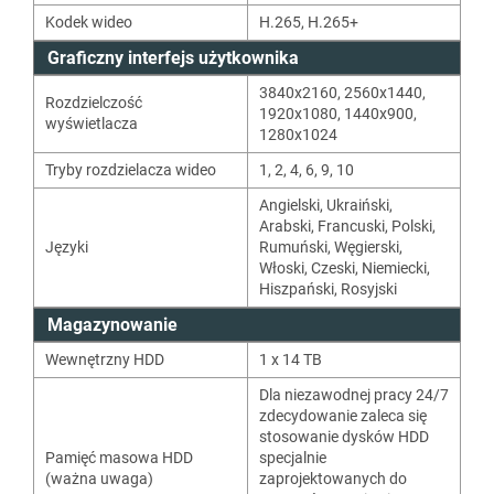
Kodek wideo
H.265
,
H.265+
Graficzny interfejs użytkownika
3840x2160, 2560x1440,
Rozdzielczość
1920x1080, 1440x900,
wyświetlacza
1280x1024
Tryby rozdzielacza wideo
1
,
2
,
4
,
6
,
9
,
10
Angielski
,
Ukraiński
,
Arabski
,
Francuski
,
Polski
,
Języki
Rumuński
,
Węgierski
,
Włoski
,
Czeski
,
Niemiecki
,
Hiszpański
,
Rosyjski
Magazynowanie
Wewnętrzny HDD
1 x 14 TB
Dla niezawodnej pracy 24/7
zdecydowanie zaleca się
stosowanie dysków HDD
Pamięć masowa HDD
specjalnie
(ważna uwaga)
zaprojektowanych do