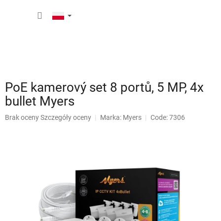
Przejść
KOSZY
do
treści
PoE kamerový set 8 portů, 5 MP, 4x
bullet Myers
Średnia
Brak oceny
Szczegóły oceny
Marka:
Myers
Code: 7306
ocena
produktu
wynosi
0,0
na
5
gwiazdek.