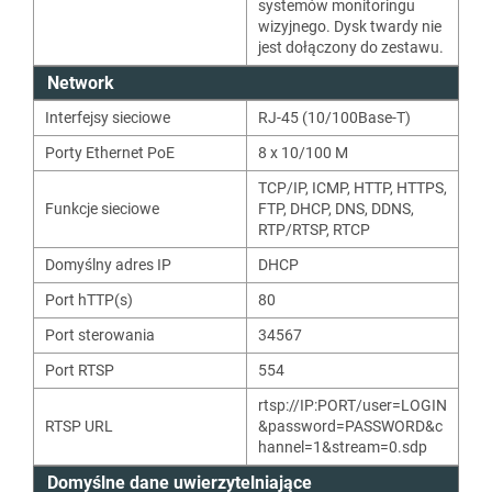
systemów monitoringu
wizyjnego. Dysk twardy nie
jest dołączony do zestawu.
Network
Interfejsy sieciowe
RJ-45 (10/100Base-T)
Porty Ethernet PoE
8 x 10/100 M
TCP/IP
,
ICMP
,
HTTP
,
HTTPS
,
Funkcje sieciowe
FTP
,
DHCP
,
DNS
,
DDNS
,
RTP/RTSP
,
RTCP
Domyślny adres IP
DHCP
Port hTTP(s)
80
Port sterowania
34567
Port RTSP
554
rtsp://IP:PORT/user=LOGIN
RTSP URL
&password=PASSWORD&c
hannel=1&stream=0.sdp
Domyślne dane uwierzytelniające