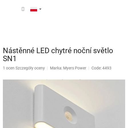
Przejść
KOSZY
do
treści
Nástěnné LED chytré noční světlo
SN1
Średnia
1 ocen
Szczegóły oceny
Marka:
Myers Power
Code: 4493
ocena
produktu
wynosi
5,0
na
5
gwiazdek.