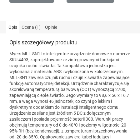
Opis
Ocena (1)
Opinie
Opis szczegółowy produktu
Myers MLL-SN1 to inteligentne urządzenie domowe o numerze
SKU 4493, zaprojektowane ze zintegrowanymi funkcjami
czujnika ruchu i światła. Ta kompaktowa jednostka jest
wykonana z materiału ABS i wykończona w kolorze białym.
MLL-SN1 zawiera czujnik ruchu i czujnik światła zapewniające
funkcję automatycznej detekcji. Urządzenie charakteryzuje się
skorelowaną temperaturą barwową (CCT) wynoszącą 2700,
zapewniającą ciepłe światło. Jego wymiary to 98,6 x 56 x 16,7
mm, a waga wynosi 46 jednostek, co czyni go lekkim i
dyskretnym dodatkiem do instalacji inteligentnego domu.
Urządzenie zasilane jest źródłem 5 DC z dołączonym
zasilaczem i posiada pojemność baterii 300. Warunki pracy
obejmują temperatury od 0 do 40°C i poziomy wilgotności 20-
95% RH (bez kondensacji), z temperaturami przechowywania
od -20 do 35°C. Opakowanie zawiera kabel ładujący i