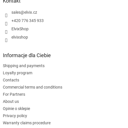
p
Kontakt
k
a
sales
@
elvix.cz
+420 776 345 933
ElvixShop
elvixshop
Informacje dla Ciebie
Shipping and payments
Loyalty program
Contacts
Commercial terms and conditions
For Partners
About us
Opinie o sklepie
Privacy policy
Warranty claims procedure