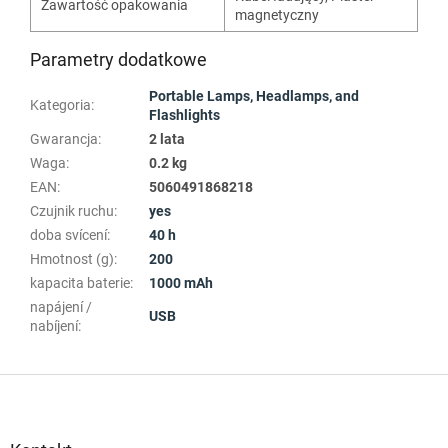
Zawartość opakowania
magnetyczny
Parametry dodatkowe
Portable Lamps, Headlamps, and
Kategoria
:
Flashlights
Gwarancja
:
2 lata
Waga
:
0.2 kg
EAN
:
5060491868218
Czujnik ruchu
:
yes
doba svícení
:
40 h
Hmotnost (g)
:
200
kapacita baterie
:
1000 mAh
napájení /
USB
nabíjení
:
S
t
o