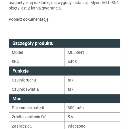
magnetyczną nakładkę dla wygody instalacji. Myers MLL-SN1
objęty jest 2-letnią gwarancją.
Pobierz dokumentację
Szczegóły produktu
Model
MLL-SN1
SKU
4493
Funkcje
Czujnik ruchu
tak
Czujnik światła
tak
Moc
Pojemność baterii
300
mAh
Źródło zasilania DC
5
V
Zasilacz dC
Włączono