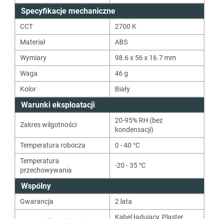
Specyfikacje mechaniczne
CCT
2700
K
Materiał
ABS
Wymiary
98.6 x 56 x 16.7 mm
Waga
46
g
Kolor
Biały
Warunki eksploatacji
20-95% RH (bez
Zakres wilgotności
kondensacji)
Temperatura robocza
0 - 40 °C
Temperatura
-20 - 35 °C
przechowywania
Wspólny
Gwarancja
2 lata
Kabel ładujący
,
Plaster