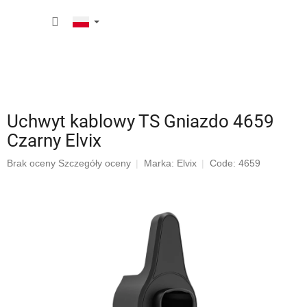
Przejść
KOSZY
do
treści
Uchwyt kablowy TS Gniazdo 4659
Czarny Elvix
Średnia
Brak oceny
Szczegóły oceny
Marka:
Elvix
Code: 4659
ocena
produktu
wynosi
0,0
na
5
gwiazdek.