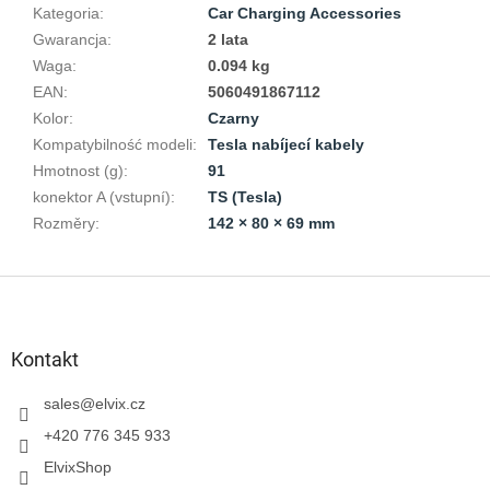
Kategoria
:
Car Charging Accessories
Gwarancja
:
2 lata
Waga
:
0.094 kg
EAN
:
5060491867112
Kolor
:
Czarny
Kompatybilność modeli
:
Tesla nabíjecí kabely
Hmotnost (g)
:
91
konektor A (vstupní)
:
TS (Tesla)
Rozměry
:
142 × 80 × 69 mm
S
t
o
p
Kontakt
k
a
sales
@
elvix.cz
+420 776 345 933
ElvixShop