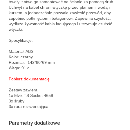
trwały. Łatwo go zamontować na ścianie za pomocą śrub. 
Uchwyt na kabel chroni wtyczkę przed plamami, wodą i 
kurzem, a jednocześnie pozwala zawiesić przewód, aby 
zapobiec potknięciom i bałaganowi. Zapewnia czystość, 
wydłuża żywotność kabla ładującego i utrzymuje czułość 
wtyczki.

Specyfikacje:

Materiał: ABS

Kolor: czarny

Rozmiar:  142*80*69 mm

Waga: 91 g

Pobierz dokumentację
Zestaw zawiera:

1x Elvix TS Socket 4659

3x śruby

Parametry dodatkowe