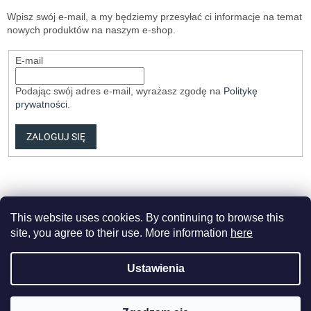
Wpisz swój e-mail, a my będziemy przesyłać ci informacje na temat
nowych produktów na naszym e-shop.
E-mail
Podając swój adres e-mail, wyrażasz zgodę na
Politykę
prywatności
.
ZALOGUJ SIĘ
This website uses cookies. By continuing to browse this
site, you agree to their use. More information
here
Opracował Shoptet Premium
Ustawienia
Copyright 2026
Elvix.cz
. Wszystkie prawa zastrzeżone.
Edytuj