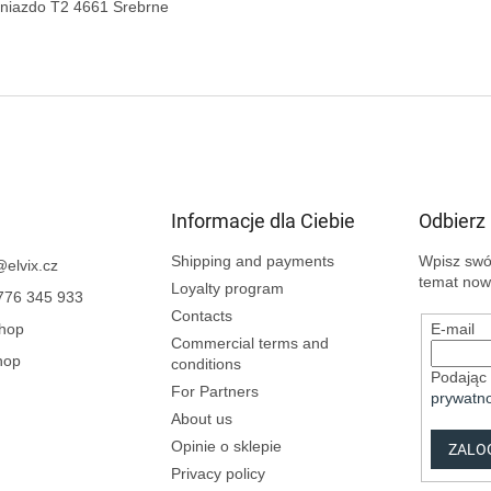
Informacje dla Ciebie
Odbierz
Shipping and payments
Wpisz swój
@
elvix.cz
temat now
Loyalty program
776 345 933
Contacts
Shop
E-mail
Commercial terms and
hop
conditions
Podając 
For Partners
prywatno
About us
Opinie o sklepie
ZALOG
Privacy policy