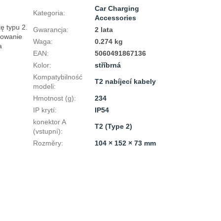
Car Charging
Kategoria
:
Accessories
 typu 2. 
Gwarancja
:
2 lata
owanie 
Waga
:
0.274 kg
 
EAN
:
5060491867136
Kolor
:
stříbrná
Kompatybilność
T2 nabíjecí kabely
modeli
:
Hmotnost (g)
:
234
IP krytí
:
IP54
konektor A
T2 (Type 2)
(vstupní)
:
Rozměry
:
104 × 152 × 73 mm