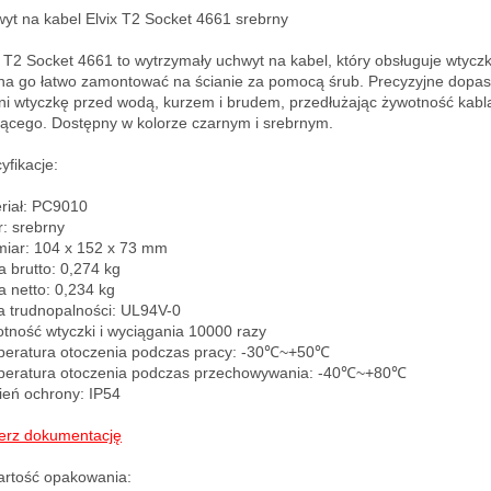
yt na kabel Elvix T2 Socket 4661 srebrny

x T2 Socket 4661 to wytrzymały uchwyt na kabel, który obsługuje wtyczkę
a go łatwo zamontować na ścianie za pomocą śrub. Precyzyjne dopas
ni wtyczkę przed wodą, kurzem i brudem, przedłużając żywotność kabla
jącego. Dostępny w kolorze czarnym i srebrnym.

fikacje:

riał: PC9010

: srebrny

iar: 104 x 152 x 73 mm

 brutto: 0,274 kg

 netto: 0,234 kg

a trudnopalności: UL94V-0

tność wtyczki i wyciągania 10000 razy

eratura otoczenia podczas pracy: -30℃~+50℃

eratura otoczenia podczas przechowywania: -40℃~+80℃

ień ochrony: IP54

erz dokumentację
rtość opakowania:
