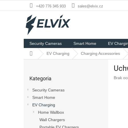
Przejść
+420 776 345 933
sales@elvix.cz
do
treści
Security Cameras
Smart Home
EV Chargi
Home
EV Charging
Charging Accessories
P
Uchw
a
Pominąć
s
Średnia
Kategoria
Brak oc
kategorie
e
ocena
k
produkt
Security Cameras
b
wynosi
Smart Home
o
0,0
na
EV Charging
c
5
z
Home Wallbox
gwiazde
n
Wall Chargers
y
Portable EV Chargers