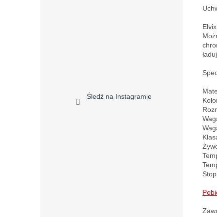
Uchw
Elvi
Możn
chro
ładu
Specy
Mate
Śledź na Instagramie
Kolor
Rozm
Waga
Waga
Klas
Żywo
Temp
Temp
Stop
Pobi
Zawa