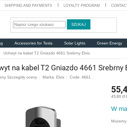
SHIPPING AND PAYMENTS
LOYALTY PROGRAM
CONTAC
SZUKAJ
ng
Accessories for Tesla
Solar Lights
Green Energy
Uchwyt na kabel T2 Gniazdo 4661 Srebrny Elvix
yt na kabel T2 Gniazdo 4661 Srebrny E
eny
Szczegóły oceny
Marka:
Elvix
Code: 4661
55,4
u
45,80 zł
Cena
W ma
jednostk
k.
Możemy 