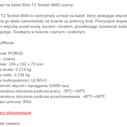
yt na kabel Elvix T2 Socket 4660 czarny

x T2 Socket 4660 to wytrzymały uchwyt na kabel, który obsługuje wtyczkę
a go łatwo zamontować na ścianie za pomocą śrub. Precyzyjne dopas
ni wtyczkę przed wodą, kurzem i brudem, przedłużając żywotność kabla
jącego. Dostępny w kolorze czarnym i srebrnym.

fikacje:

riał: PC9010

: czarny

iar: 104 x 152 x 73 mm

 brutto: 0,274 kg

 netto: 0,234 kg

a trudnopalności: UL94V-0

tność wtyczki i wyciągania 10000 razy

eratura otoczenia podczas pracy: -30℃~+50℃

eratura otoczenia podczas przechowywania: -40℃~+80℃

ień ochrony: IP54

erz dokumentację
aw zawiera:
