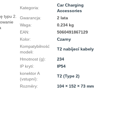
Car Charging
Kategoria
:
Accessories
 typu 2. 
Gwarancja
:
2 lata
owanie 
Waga
:
0.234 kg
 
EAN
:
5060491867129
Kolor
:
Czarny
Kompatybilność
T2 nabíjecí kabely
modeli
:
Hmotnost (g)
:
234
IP krytí
:
IP54
konektor A
T2 (Type 2)
(vstupní)
:
Rozměry
:
104 × 152 × 73 mm