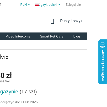
PLN
Język polski
TS
COMMERCIAL TERMS AND CONDITIONS
Zaloguj się
FOR PARTNER
KOSZYK
Pusty koszyk
Video Intercoms
Smart Pet Care
Blog
Marki
vix
0 zł
 bez VAT
gazynie
(17 szt)
owa:
doręczyć do:
11.08.2026