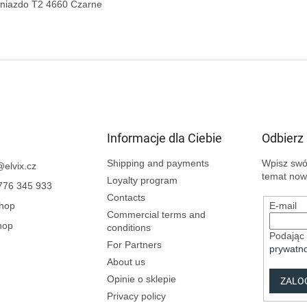
Informacje dla Ciebie
Odbierz
Shipping and payments
Wpisz swój
@
elvix.cz
temat now
Loyalty program
776 345 933
Contacts
Shop
E-mail
Commercial terms and
hop
conditions
Podając 
For Partners
prywatno
About us
Opinie o sklepie
ZALOG
Privacy policy