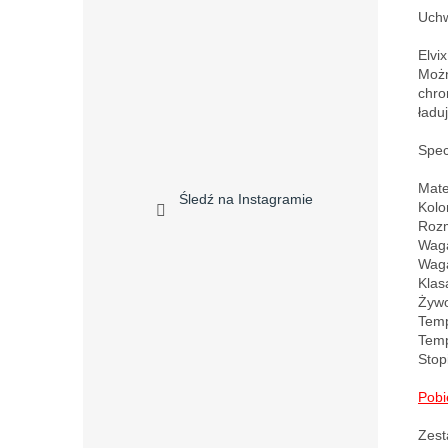
Uchw
Elvi
Możn
chro
ładu
Specy
Mate
Śledź na Instagramie
Kolor
Rozm
Waga
Waga
Klas
Żywo
Temp
Temp
Stop
Pobi
Zest