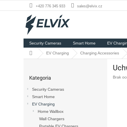
Przejść
+420 776 345 933
sales@elvix.cz
do
treści
Security Cameras
Smart Home
EV Chargi
Home
EV Charging
Charging Accessories
P
Uchw
a
Pominąć
s
Średnia
Kategoria
Brak oc
kategorie
e
ocena
k
produkt
Security Cameras
b
wynosi
Smart Home
o
0,0
na
EV Charging
c
5
z
Home Wallbox
gwiazde
n
Wall Chargers
y
Portable EV Chargers