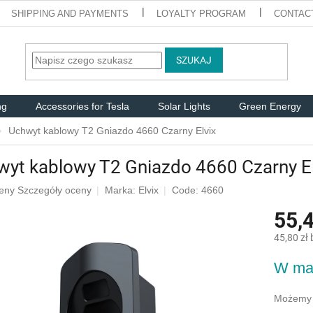
SHIPPING AND PAYMENTS
LOYALTY PROGRAM
CONTAC
SZUKAJ
ng
Accessories for Tesla
Solar Lights
Green Energy
Uchwyt kablowy T2 Gniazdo 4660 Czarny Elvix
yt kablowy T2 Gniazdo 4660 Czarny El
eny
Szczegóły oceny
Marka:
Elvix
Code: 4660
55,4
u
45,80 zł
Cena
W ma
jednostk
k.
Możemy 