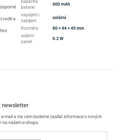
kapacita
600 mAh
 úsporné
baterie
:
napájení /
solární
cí vodě a
nabíjení
:
Rozměry
:
80 × 44 × 45 mm
ření
solární
0.2 W
panel
:
 newsletter
j e-mail a my vám budeme zasílat informace o nových
h na našem e-shopu.