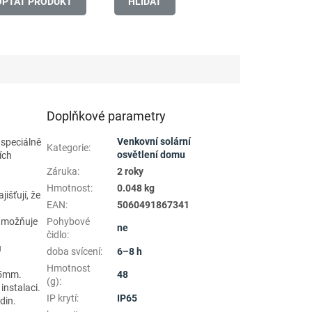
OPTAT PRODUKT
HLÍDAT
Doplňkové parametry
Venkovní solární
 speciálně
Kategorie
:
osvětlení domu
ích
Záruka
:
2 roky
Hmotnost
:
0.048 kg
išťují, že
EAN
:
5060491867341
 umožňuje
Pohybové
ne
čidlo
:
u
doba svícení
:
6–8 h
Hmotnost
45mm.
48
(g)
:
instalaci.
IP krytí
:
IP65
din.