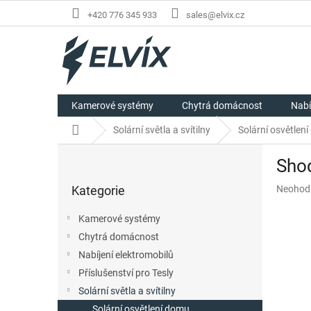
Přejít
+420 776 345 933
sales@elvix.cz
na
obsah
Kamerové systémy
Chytrá domácnost
Nabí
Domů
Solární světla a svítilny
Solární osvětlen
P
Shod
o
Přeskočit
s
Průměr
Kategorie
Neohod
kategorie
t
hodnoc
r
produkt
Kamerové systémy
a
je
Chytrá domácnost
n
0,0
z
Nabíjení elektromobilů
n
5
í
Příslušenství pro Tesly
hvězdič
p
Solární světla a svítilny
a
Solární osvětlení domu