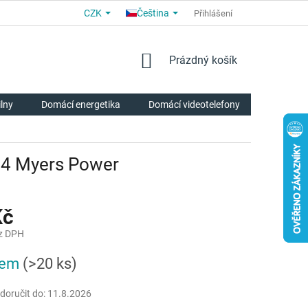
CZK
Čeština
OBCHODNÍ PODMÍNKY
PRO PARTNERY
Přihlášení
O NÁS
HODNOCE
NÁKUPNÍ
Prázdný košík
KOŠÍK
ilny
Domácí energetika
Domácí videotelefony
Chytrá p
814 Myers Power
Kč
z DPH
dem
(>20 ks)
oručit do:
11.8.2026