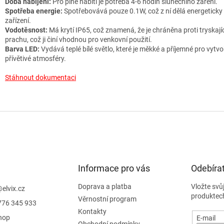
Doba nabíjení:
Pro plné nabití je potřeba 4-6 hodin slunečního záření.
Spotřeba energie:
Spotřebovává pouze 0.1W, což z ní dělá energeticky
zařízení.
Vodotěsnost:
Má krytí IP65, což znamená, že je chráněna proti tryskají
prachu, což ji činí vhodnou pro venkovní použití.
Barva LED:
Vydává teplé bílé světlo, které je měkké a příjemné pro vytvo
přívětivé atmosféry.
Stáhnout dokumentaci
Informace pro vás
Odebírat
Doprava a platba
Vložte svů
@
elvix.cz
produktec
Věrnostní program
776 345 933
Kontakty
hop
E-mail