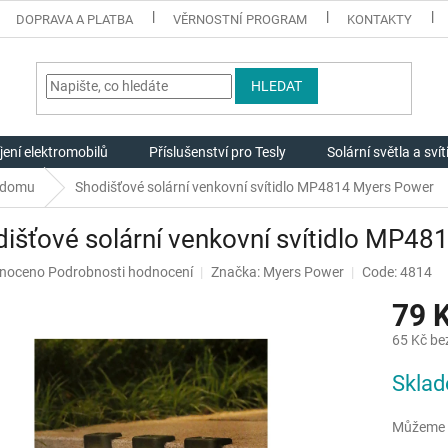
DOPRAVA A PLATBA
VĚRNOSTNÍ PROGRAM
KONTAKTY
HLEDAT
jení elektromobilů
Příslušenství pro Tesly
Solární světla a svít
í domu
Shodišťové solární venkovní svítidlo MP4814 Myers Power
išťové solární venkovní svítidlo MP4
né
noceno
Podrobnosti hodnocení
Značka:
Myers Power
Code: 4814
ení
79 
u
65 Kč be
Měrná
Skla
cena:
ek.
Můžeme d