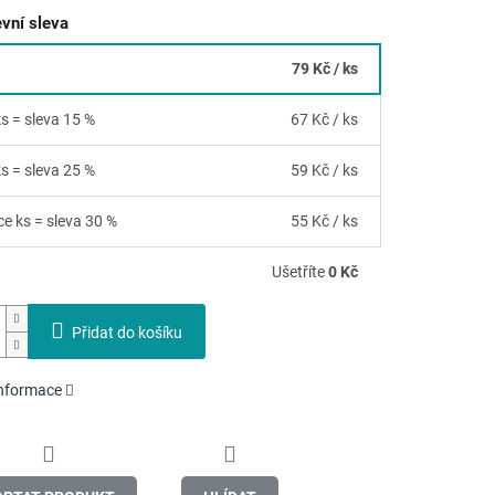
vní sleva
79 Kč
/ ks
ks = sleva 15 %
67 Kč
/ ks
ks = sleva 25 %
59 Kč
/ ks
ce ks = sleva 30 %
55 Kč
/ ks
Ušetříte
0 Kč
Přidat do košíku
informace