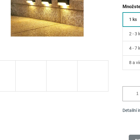
Množste
1 ks
2 - 3 
4 - 7 
8 a ví
Detailní 