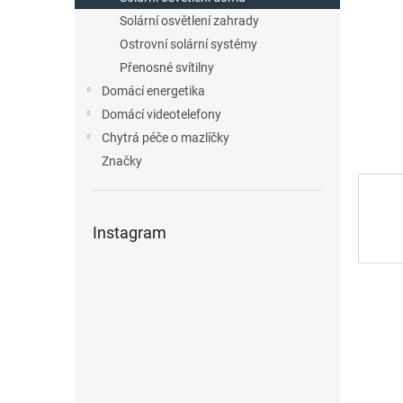
n
Solární osvětlení zahrady
e
Ostrovní solární systémy
l
Přenosné svítilny
Domácí energetika
Domácí videotelefony
Chytrá péče o mazlíčky
Značky
Instagram