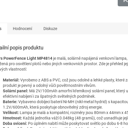
P
s
Hodnocení
Diskuze
ailní popis produktu
s PowerFence Light MP4814
je malá, solárně napájená venkovní lampa,
žená pro osvětlení plotů nebo jiných venkovních prostor. Zde je přehled jej
vých vlastností:
Materiál:
Vyrobeno z ABS a PVC, což jsou odolné a lehké plasty, které zaj
produkt je pevný a odolný vůči povětrnostním vlivům.
Solární panel:
Má 2V/100mAh amorfní křemíkový solární panel, který
efektivní nabíjení i za špatných světelných podmínek.
Baterie:
Vybaveno dobíjecí baterií Ni-MH (nikl-metal hydrid) s kapacito
1.2V/600mAh, která poskytuje obnovitelný zdroj energie.
Velikost:
Lampa je malá a kompaktní, rozměry jsou 80mm x 44mm x 
Hmotnost:
Každá jednotka váží 0.048kg (48 gramů), což usnadňuje její 
Doba svícení:
Po úplném nabití může poskytovat světlo po dobu 6-8 ho