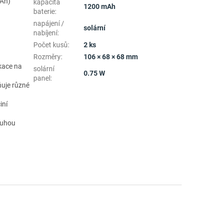
mAh)
kapacita
1200 mAh
baterie
:
napájení /
solární
nabíjení
:
Počet kusů
:
2 ks
Rozměry
:
106 × 68 × 68 mm
kace na
solární
0.75 W
panel
:
ňuje různé
iní
louhou