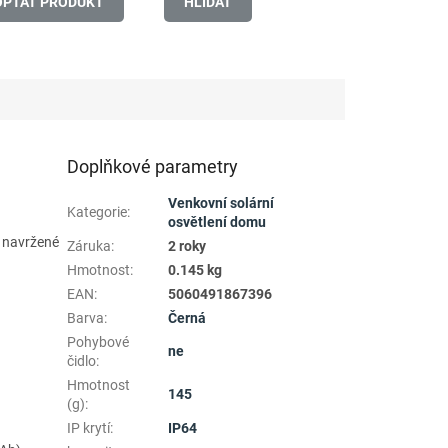
OPTAT PRODUKT
HLÍDAT
Doplňkové parametry
Venkovní solární
Kategorie
:
osvětlení domu
, navržené
Záruka
:
2 roky
Hmotnost
:
0.145 kg
EAN
:
5060491867396
Barva
:
Černá
Pohybové
ne
čidlo
:
Hmotnost
145
(g)
:
IP krytí
:
IP64