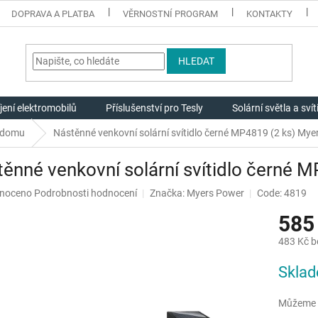
DOPRAVA A PLATBA
VĚRNOSTNÍ PROGRAM
KONTAKTY
HLEDAT
jení elektromobilů
Příslušenství pro Tesly
Solární světla a svít
í domu
Nástěnné venkovní solární svítidlo černé MP4819 (2 ks) My
ěnné venkovní solární svítidlo černé 
né
noceno
Podrobnosti hodnocení
Značka:
Myers Power
Code: 4819
ení
585
u
483 Kč 
Měrná
Skla
cena:
ek.
Můžeme d