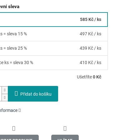
vní sleva
585 Kč
/ ks
ks = sleva 15 %
497 Kč
/ ks
ks = sleva 25 %
439 Kč
/ ks
ce ks = sleva 30 %
410 Kč
/ ks
Ušetříte
0 Kč
Přidat do košíku
informace