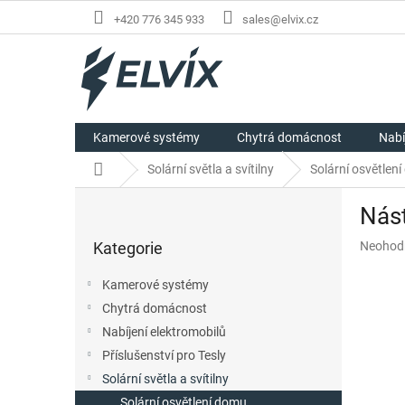
Přejít
+420 776 345 933
sales@elvix.cz
na
obsah
Kamerové systémy
Chytrá domácnost
Nabí
Domů
Solární světla a svítilny
Solární osvětlen
P
Nást
o
Přeskočit
s
Průměr
Kategorie
Neohod
kategorie
t
hodnoc
r
produkt
Kamerové systémy
a
je
Chytrá domácnost
n
0,0
z
Nabíjení elektromobilů
n
5
í
Příslušenství pro Tesly
hvězdič
p
Solární světla a svítilny
a
Solární osvětlení domu