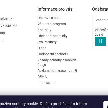
Informace pro vás
Odebírat
Doprava a platba
@
elvix.cz
Věrnostní program
776 345 933
Vložením
Kontakty
hop
údajů
Obchodní podmínky
hop
PŘI
Pro Partnery
SE
O nás
Hodnocení obchodu
Zásady ochrany osobních
údajů
Reklamace a vracení zboží
REMA
Impressum
oužívá soubory cookie. Dalším procházením tohoto