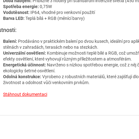
Doba nabíjení:
Přibližně 3 hodiny při standardní intenzitě světla (450 
Spotřeba energie:
0,75W
Vodotěsnost:
IP64, vhodné pro venkovní použití
Barva LED:
Teplá bílá + RGB (měnící barvy)
stnosti:
Balení:
Prodáváno v praktickém balení po dvou kusech, ideální pro apli
stěnách v zahradách, terasách nebo na stezkách.
Univerzální osvětlení:
Kombinuje možnosti teplé bílé a RGB, což umož
efekty osvětlení, které vyhovují různým příležitostem a atmosférám.
Energetická účinnost:
Navrženo s nízkou spotřebou energie, což z něj č
ekologicky šetrné osvětlení.
Odolná konstrukce:
Vyrobeno z robustních materiálů, které zajišťují d
životnost a odolnost vůči venkovním prvkům.
Stáhnout dokumentaci