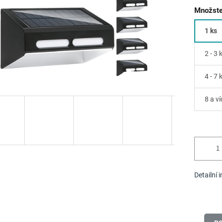
Množste
1 ks
2 - 3 
4 - 7 
8 a ví
Detailní 