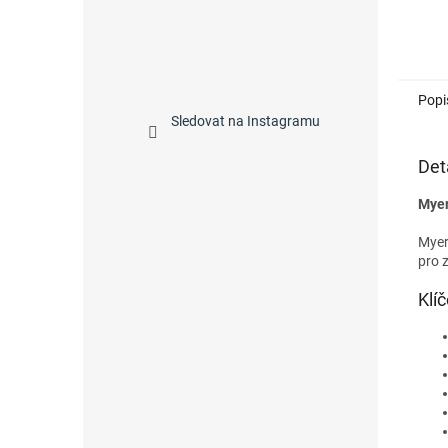
Popi
Sledovat na Instagramu
Det
Myer
Myer
pro 
Klí