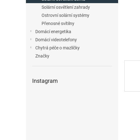
n
Solární osvětlení zahrady
e
Ostrovní solární systémy
l
Přenosné svítilny
Domácí energetika
Domácí videotelefony
Chytrá péče o mazlíčky
Značky
Instagram