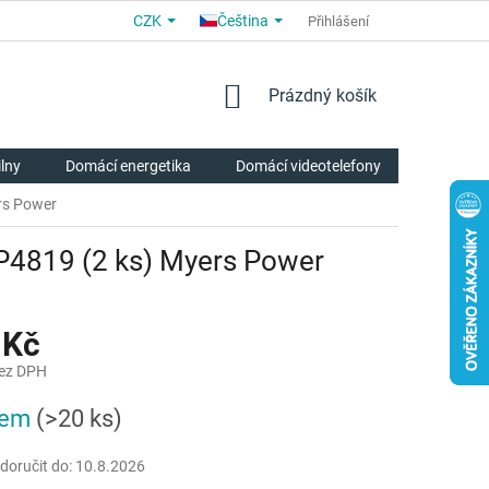
CZK
Čeština
OBCHODNÍ PODMÍNKY
PRO PARTNERY
Přihlášení
O NÁS
HODNOCE
NÁKUPNÍ
Prázdný košík
KOŠÍK
ilny
Domácí energetika
Domácí videotelefony
Chytrá p
ers Power
MP4819 (2 ks) Myers Power
 Kč
bez DPH
dem
(>20 ks)
oručit do:
10.8.2026