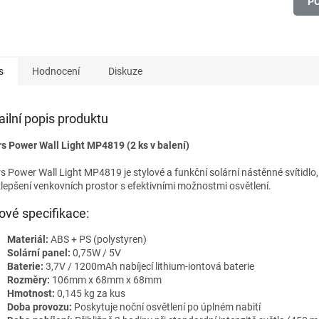
P
s
Hodnocení
Diskuze
ailní popis produktu
s Power Wall Light MP4819 (2 ks v balení)
s Power Wall Light MP4819 je stylové a funkční solární nástěnné svítidlo
zlepšení venkovních prostor s efektivními možnostmi osvětlení.
čové specifikace:
Materiál:
ABS + PS (polystyren)
Solární panel:
0,75W / 5V
Baterie:
3,7V / 1200mAh nabíjecí lithium-iontová baterie
Rozměry:
106mm x 68mm x 68mm
Hmotnost:
0,145 kg za kus
Doba provozu:
Poskytuje noční osvětlení po úplném nabití