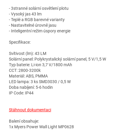
- 3stranné solární osvětlení plotu
- Vysoký jas 43 lm
- Teplé a RGB barevné varianty
- Nastavitelné úrovně jasu
- Inteligentní režim úspory energie
Specifikace:
Svítivost (lm): 43 LM
Solární panel: Polykrystalický solární panel, 5 V/1,5 W
Typ baterie: Li-ion 3,7 V/1800 mAh
CCT: 2800-3200k
Materiál: ABS, PMMA
LED lampa: 3 ks SMD3030 / 0,5 W
Doba nabíjení: 5-6 hodin
IP Code: IP44
Stáhnout dokumentaci
Balení obsahuje:
1x Myers Power Wall Light MP0628