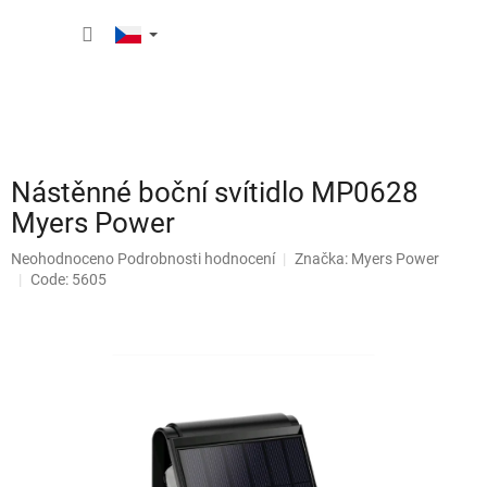
Přejít
NÁKUP
na
obsah
KOŠÍK
Nástěnné boční svítidlo MP0628
Myers Power
Průměrné
Neohodnoceno
Podrobnosti hodnocení
Značka:
Myers Power
hodnocení
Code: 5605
produktu
je
0,0
z
5
hvězdiček.