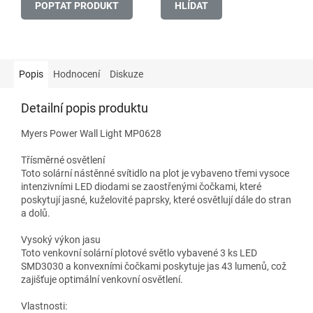
POPTAT PRODUKT
HLÍDAT
Popis
Hodnocení
Diskuze
Detailní popis produktu
Myers Power Wall Light MP0628
Třísměrné osvětlení
Toto solární nástěnné svítidlo na plot je vybaveno třemi vysoce
intenzivními LED diodami se zaostřenými čočkami, které
poskytují jasné, kuželovité paprsky, které osvětlují dále do stran
a dolů.
Vysoký výkon jasu
Toto venkovní solární plotové světlo vybavené 3 ks LED
SMD3030 a konvexními čočkami poskytuje jas 43 lumenů, což
zajišťuje optimální venkovní osvětlení.
Vlastnosti: