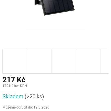
217 Kč
179 Kč bez DPH
Měrná
Skladem
(>20 ks)
cena:
Můžeme doručit do:
12.8.2026