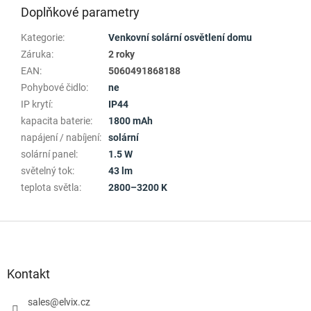
Doplňkové parametry
Kategorie
:
Venkovní solární osvětlení domu
Záruka
:
2 roky
EAN
:
5060491868188
Pohybové čidlo
:
ne
IP krytí
:
IP44
kapacita baterie
:
1800 mAh
napájení / nabíjení
:
solární
solární panel
:
1.5 W
světelný tok
:
43 lm
teplota světla
:
2800–3200 K
Z
á
p
a
Kontakt
t
í
sales
@
elvix.cz