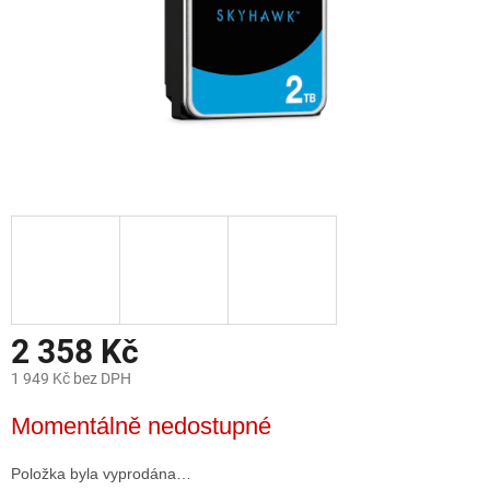
2 358 Kč
1 949 Kč bez DPH
Měrná
Momentálně nedostupné
cena:
Položka byla vyprodána…