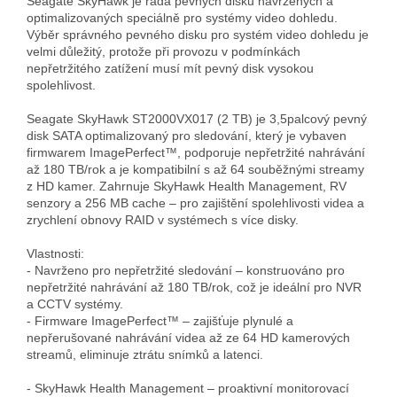
Seagate SkyHawk je řada pevných disků navržených a 
optimalizovaných speciálně pro systémy video dohledu.

Výběr správného pevného disku pro systém video dohledu je 
velmi důležitý, protože při provozu v podmínkách 
nepřetržitého zatížení musí mít pevný disk vysokou 
spolehlivost.

Seagate SkyHawk ST2000VX017 (2 TB) je 3,5palcový pevný 
disk SATA optimalizovaný pro sledování, který je vybaven 
firmwarem ImagePerfect™, podporuje nepřetržité nahrávání 
až 180 TB/rok a je kompatibilní s až 64 souběžnými streamy 
z HD kamer. Zahrnuje SkyHawk Health Management, RV 
senzory a 256 MB cache – pro zajištění spolehlivosti videa a 
zrychlení obnovy RAID v systémech s více disky.

Vlastnosti:

- Navrženo pro nepřetržité sledování – konstruováno pro 
nepřetržité nahrávání až 180 TB/rok, což je ideální pro NVR 
a CCTV systémy.

- Firmware ImagePerfect™ – zajišťuje plynulé a 
nepřerušované nahrávání videa až ze 64 HD kamerových 
streamů, eliminuje ztrátu snímků a latenci.

- SkyHawk Health Management – proaktivní monitorovací 