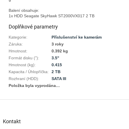
Balení obsahuje:

Doplňkové parametry
Kategorie
:
Příslušenství ke kamerám
Záruka
:
3 roky
Hmotnost
:
0.392 kg
Formát disku (")
:
3.5"
Hmotnost (kg)
:
0.415
Kapacita / Úhlopříčka
:
2 TB
Rozhraní (HDD)
:
SATA III
Položka byla vyprodána…
Z
á
p
a
Kontakt
t