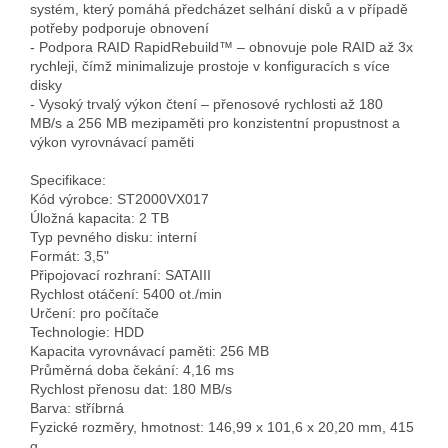
systém, který pomáhá předcházet selhání disků a v případě 
potřeby podporuje obnovení

- Podpora RAID RapidRebuild™ – obnovuje pole RAID až 3x 
rychleji, čímž minimalizuje prostoje v konfiguracích s více 
disky

- Vysoký trvalý výkon čtení – přenosové rychlosti až 180 
MB/s a 256 MB mezipaměti pro konzistentní propustnost a 
výkon vyrovnávací paměti

Specifikace:

Kód výrobce: ST2000VX017

Úložná kapacita: 2 TB

Typ pevného disku: interní

Formát: 3,5"

Připojovací rozhraní: SATAIII

Rychlost otáčení: 5400 ot./min

Určení: pro počítače

Technologie: HDD

Kapacita vyrovnávací paměti: 256 MB

Průměrná doba čekání: 4,16 ms

Rychlost přenosu dat: 180 MB/s

Barva: stříbrná

Fyzické rozměry, hmotnost: 146,99 x 101,6 x 20,20 mm, 415 
g
