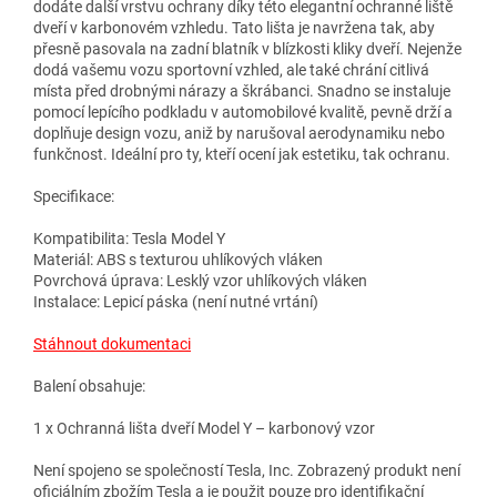
dodáte další vrstvu ochrany díky této elegantní ochranné liště
dveří v karbonovém vzhledu. Tato lišta je navržena tak, aby
přesně pasovala na zadní blatník v blízkosti kliky dveří. Nejenže
dodá vašemu vozu sportovní vzhled, ale také chrání citlivá
místa před drobnými nárazy a škrábanci. Snadno se instaluje
pomocí lepícího podkladu v automobilové kvalitě, pevně drží a
doplňuje design vozu, aniž by narušoval aerodynamiku nebo
funkčnost. Ideální pro ty, kteří ocení jak estetiku, tak ochranu.
Specifikace:
Kompatibilita: Tesla Model Y
Materiál: ABS s texturou uhlíkových vláken
Povrchová úprava: Lesklý vzor uhlíkových vláken
Instalace: Lepicí páska (není nutné vrtání)
Stáhnout dokumentaci
Balení obsahuje:
1 х Ochranná lišta dveří Model Y – karbonový vzor
Není spojeno se společností Tesla, Inc. Zobrazený produkt není
oficiálním zbožím Tesla a je použit pouze pro identifikační