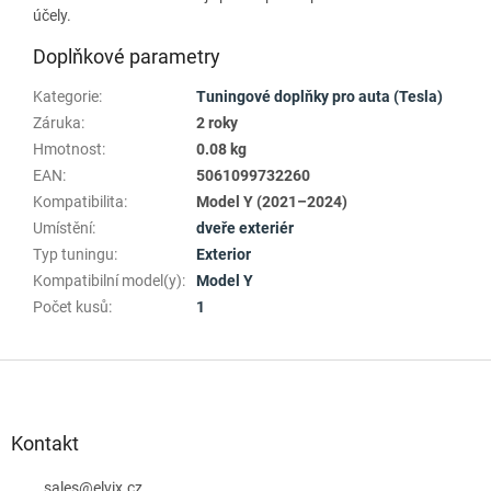
účely.
Doplňkové parametry
Kategorie
:
Tuningové doplňky pro auta (Tesla)
Záruka
:
2 roky
Hmotnost
:
0.08 kg
EAN
:
5061099732260
Kompatibilita
:
Model Y (2021–2024)
Umístění
:
dveře exteriér
Typ tuningu
:
Exterior
Kompatibilní model(y)
:
Model Y
Počet kusů
:
1
Z
á
p
a
Kontakt
t
í
sales
@
elvix.cz