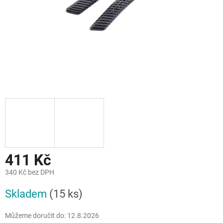
411 Kč
340 Kč bez DPH
Měrná
Skladem
(15 ks)
cena:
Můžeme doručit do:
12.8.2026