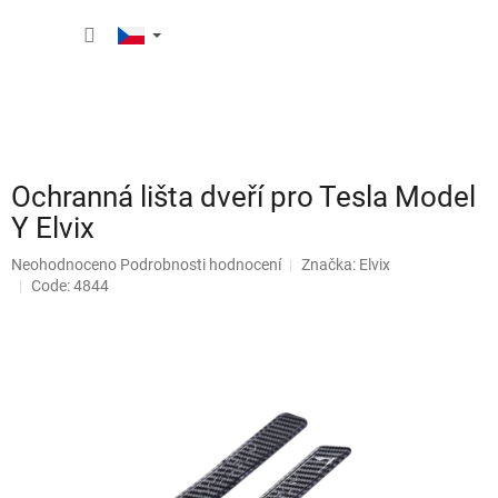
Přejít
NÁKUP
na
obsah
KOŠÍK
Ochranná lišta dveří pro Tesla Model
Y Elvix
Průměrné
Neohodnoceno
Podrobnosti hodnocení
Značka:
Elvix
hodnocení
Code: 4844
produktu
je
0,0
z
5
hvězdiček.