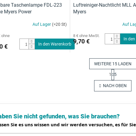
pbare Taschenlampe FDL-223
Luftreiniger-Nachtlicht MLL 
e Myers Power
Myers
Auf Lager
(>20 St)
Auf La
€ ohne
8 € ohne MwSt.
In den
9,70 €
In den Warenkorb
0 €
WEITERE 15 LADEN
P
1
5
a
S
g
t
NACH OBEN
i
e
n
u
i
e
e
r
r
e
u
aben Sie nicht gefunden, was Sie brauchen?
l
n
e
g
ssen Sie es uns wissen und wir werden versuchen, es für Sie
m
e