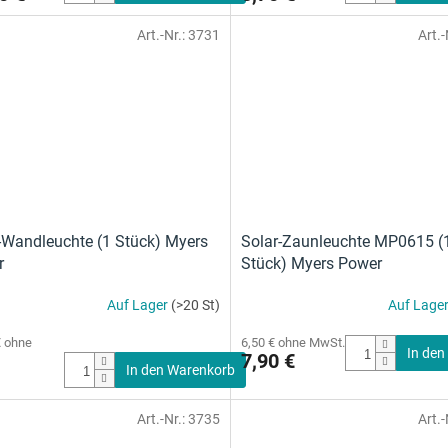
Art.-Nr.:
3731
Art.-
-Wandleuchte (1 Stück) Myers
Solar-Zaunleuchte MP0615 (
r
Stück) Myers Power
Auf Lager
(>20 St)
Auf Lage
€ ohne
6,50 € ohne MwSt.
In den
7,90 €
In den Warenkorb
Art.-Nr.:
3735
Art.-