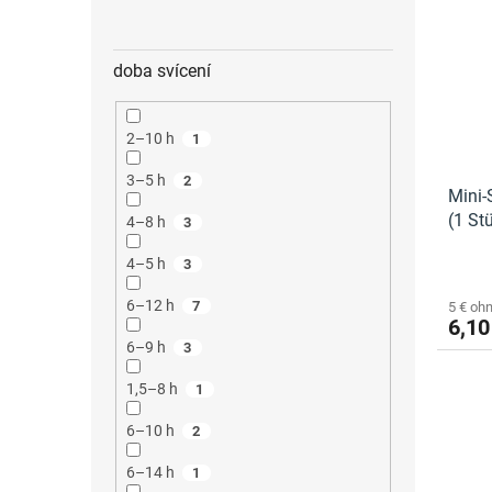
doba svícení
2–10 h
1
3–5 h
2
Mini-
(1 St
4–8 h
3
4–5 h
3
6–12 h
7
5 € oh
6,10
6–9 h
3
1,5–8 h
1
6–10 h
2
6–14 h
1