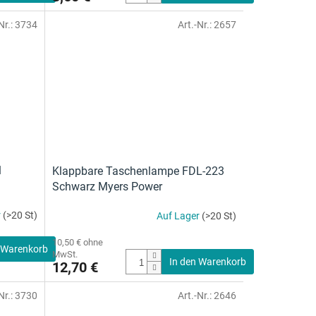
5,0
Nr.:
3734
Art.-Nr.:
2657
von
5
Sternen.
1
Klappbare Taschenlampe FDL-223
Schwarz Myers Power
r
(>20 St)
Auf Lager
(>20 St)
10,50 € ohne
 Warenkorb
MwSt.
In den Warenkorb
12,70 €
Nr.:
3730
Art.-Nr.:
2646