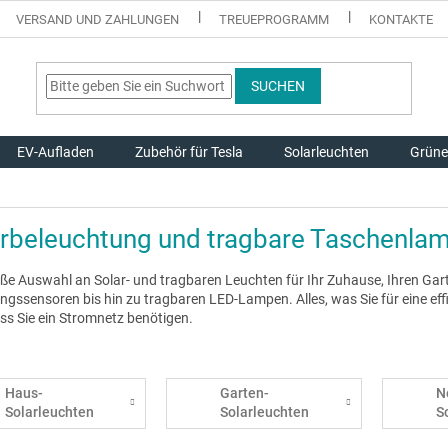
VERSAND UND ZAHLUNGEN
TREUEPROGRAMM
KONTAKTE
SUCHEN
EV-Aufladen
Zubehör für Tesla
Solarleuchten
Grüne
arbeleuchtung und tragbare Taschenla
oße Auswahl an Solar- und tragbaren Leuchten für Ihr Zuhause, Ihren G
gssensoren bis hin zu tragbaren LED-Lampen. Alles, was Sie für eine eff
ss Sie ein Stromnetz benötigen.
Haus-
Garten-
N
Solarleuchten
Solarleuchten
S