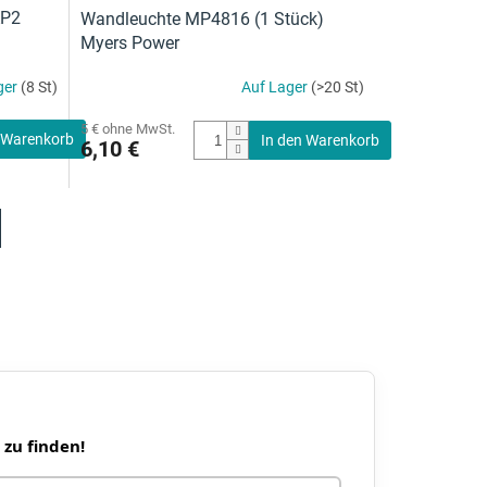
AP2
Wandleuchte MP4816 (1 Stück)
Myers Power
ger
(8 St)
Auf Lager
(>20 St)
5 € ohne MwSt.
 Warenkorb
In den Warenkorb
6,10 €
 zu finden!