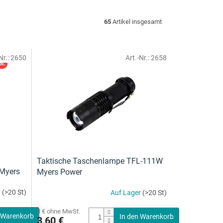
65
Artikel insgesamt
Nr.:
2650
Art.-Nr.:
2658
Taktische Taschenlampe TFL-111W
 Myers
Myers Power
r
(>20 St)
Auf Lager
(>20 St)
Die
durchschnittliche
3 € ohne MwSt.
Produktbewertung
 Warenkorb
In den Warenkorb
3,60 €
ist