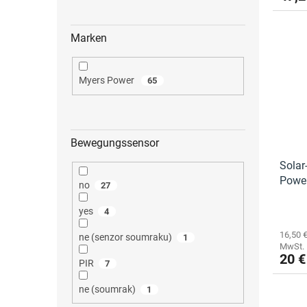
e
Marken
Myers Power
65
Bewegungssensor
Solar
Powe
no
27
yes
4
16,50 
ne (senzor soumraku)
1
MwSt.
20 €
PIR
7
ne (soumrak)
1