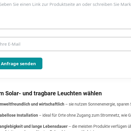
n
t
e
d
e
r
L
i
s
t
e
Anfrage senden
 Solar- und tragbare Leuchten wählen
mweltfreundlich und wirtschaftlich
– sie nutzen Sonnenenergie, sparen
abellose Installation
– ideal für Orte ohne Zugang zum Stromnetz, wie G
anglebigkeit und lange Lebensdauer
– die meisten Produkte verfügen üb