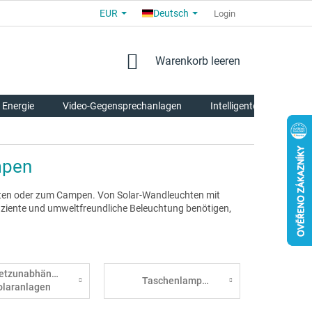
EUR
Deutsch
ALLGEMEINE GESCHÄFTSBEDINGUNGEN
FÜR PARTNER
Login
ÜBE
WARENKORB
Warenkorb leeren
 Energie
Video-Gegensprechanlagen
Intelligente Tierpflege
mpen
arten oder zum Campen. Von Solar-Wandleuchten mit
iziente und umweltfreundliche Beleuchtung benötigen,
etzunabhängige
Taschenlampen
olaranlagen