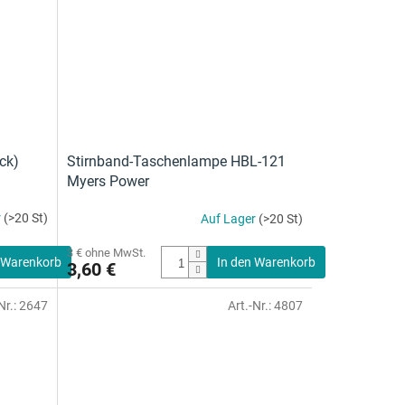
ck)
Stirnband-Taschenlampe HBL-121
Myers Power
r
(>20 St)
Auf Lager
(>20 St)
3 € ohne MwSt.
 Warenkorb
In den Warenkorb
3,60 €
Nr.:
2647
Art.-Nr.:
4807