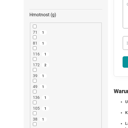
Hmotnost (g)
71
1
81
1
116
1
172
2
39
1
49
1
Warum
136
1
U
105
1
K
38
1
L