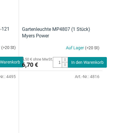
L-121
Gartenleuchte MP4807 (1 Stück)
Myers Power
r
(>20 St)
Auf Lager
(>20 St)
5,50 € ohne MwSt.
 Warenkorb
In den Warenkorb
6,70 €
Nr.:
4495
Art.-Nr.:
4816