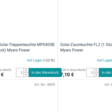
Solar-Treppenleuchte MP0405B
Solar-Zaunleuchte FL2 (1 Stü
ück) Myers Power
Myers Power
Auf Lager
(>20 St)
Auf Lage
ne MwSt.
5,90 € ohne MwSt.
In den Warenkorb
In den
 €
7,10 €
Art.-Nr.:
4809
Art.-