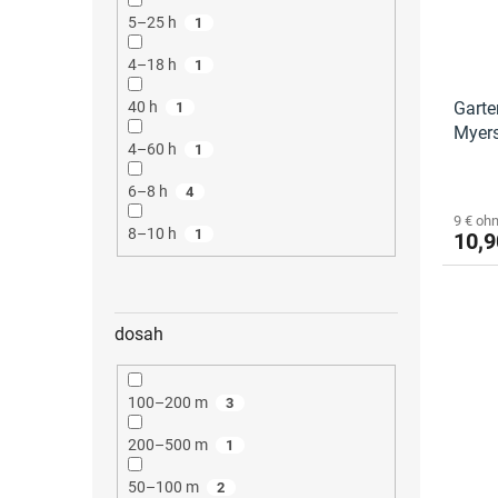
5–25 h
1
4–18 h
1
Garte
40 h
1
Myer
4–60 h
1
6–8 h
4
9 € oh
8–10 h
1
10,9
dosah
100–200 m
3
200–500 m
1
50–100 m
2