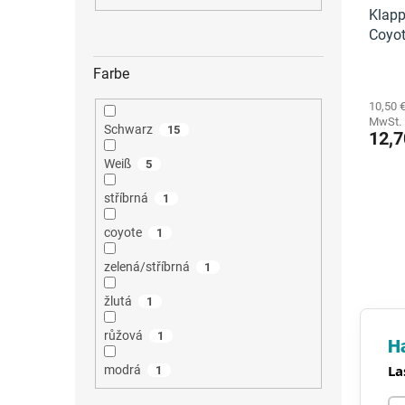
Klap
Coyot
Farbe
10,50 
MwSt.
Schwarz
15
12,7
Weiß
5
stříbrná
1
coyote
1
zelená/stříbrná
1
žlutá
1
růžová
1
H
La
modrá
1