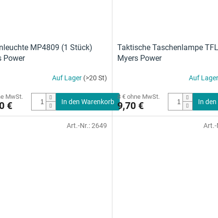
nleuchte MP4809 (1 Stück)
Taktische Taschenlampe TF
s Power
Myers Power
Auf Lager
(>20 St)
Auf Lage
ne MwSt.
8 € ohne MwSt.
In den Warenkorb
In den
0 €
9,70 €
Art.-Nr.:
2649
Art.-