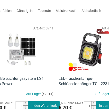
mpfehlen
Günstigste
Teuerste
Meistverkauft
Alphabetisch
Art.-Nr.:
3741
Art.-
-Beleuchtungssystem LS1
LED-Taschenlampe-
s Power
Schlüsselanhänger TGL-223
Power
Auf Lager
(>20 St)
Auf Lage
hne MwSt.
5,50 € ohne MwSt.
In den Warenkorb
In den
0 €
6,70 €