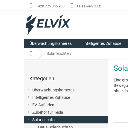
Zum
+420 776 345 933
sales@elvix.cz
Inhalt
springen
Überwachungskameras
Intelligentes Zuhause
Startseite
Solarleuchten
S
Sol
e
Kategorien
i
Kategorien
überspringen
Eine gr
t
Bewegun
e
Überwachungskameras
ohne da
n
Intelligentes Zuhause
l
EV-Aufladen
e
i
Zubehör für Tesla
s
Solarleuchten
t
Haus-Solarleuchten