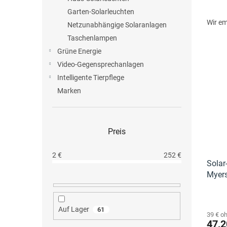
e
P
Garten-Solarleuchten
r
Wir e
Netzunabhängige Solaranlagen
o
Taschenlampen
d
Grüne Energie
u
L
k
Video-Gegensprechanlagen
i
t
Intelligente Tierpflege
s
s
Marken
t
o
e
r
d
t
e
i
Preis
r
e
P
r
2
€
252
€
r
Solar
u
o
Myer
n
d
g
u
k
Auf Lager
61
39 € o
t
47,2