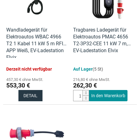
e
t
d
i
e
e
r
r
P
Wandladegerät für
Tragbares Ladegerät für
u
r
Elektroautos WBAC 4966
Elektroautos PMAC 4656
n
o
T2 1 Kabel 11 kW 5 m RFID
T2-3P32-CEE 11 kW 7 m,
g
d
APP Weiß, EV-Ladestation
EV-Ladestation Elvix
u
Elvix
k
Derzeit nicht verfügbar
Auf Lager
(5 St)
t
e
457,30 € ohne MwSt.
216,80 € ohne MwSt.
553,30 €
262,30 €
DETAIL
In den Warenkorb