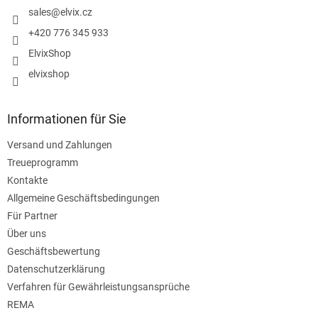
e
i
sales
@
elvix.cz
n
l
t
+420 776 345 933
e
e
ElvixShop
d
e
elvixshop
r
L
i
Informationen für Sie
s
t
Versand und Zahlungen
e
Treueprogramm
Kontakte
Allgemeine Geschäftsbedingungen
Für Partner
Über uns
Geschäftsbewertung
Datenschutzerklärung
Verfahren für Gewährleistungsansprüche
REMA