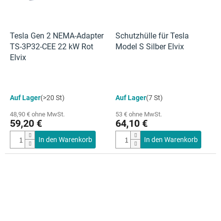
Tesla Gen 2 NEMA-Adapter
Schutzhülle für Tesla
TS-3P32-CEE 22 kW Rot
Model S Silber Elvix
Elvix
Die
Auf Lager
(>20 St)
Auf Lager
(7 St)
durchschnittliche
Produktbewertung
48,90 € ohne MwSt.
53 € ohne MwSt.
ist
59,20 €
64,10 €
4,5
von
In den Warenkorb
In den Warenkorb
5
Sternen.