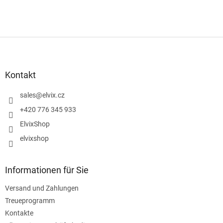
F
u
ß
z
Kontakt
e
i
sales
@
elvix.cz
l
+420 776 345 933
e
ElvixShop
elvixshop
Informationen für Sie
Versand und Zahlungen
Treueprogramm
Kontakte