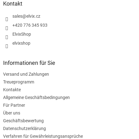
z
Kontakt
e
i
sales
@
elvix.cz
l
+420 776 345 933
e
ElvixShop
elvixshop
Informationen für Sie
Versand und Zahlungen
Treueprogramm
Kontakte
Allgemeine Geschäftsbedingungen
Für Partner
Über uns
Geschäftsbewertung
Datenschutzerklärung
Verfahren für Gewährleistungsansprüche