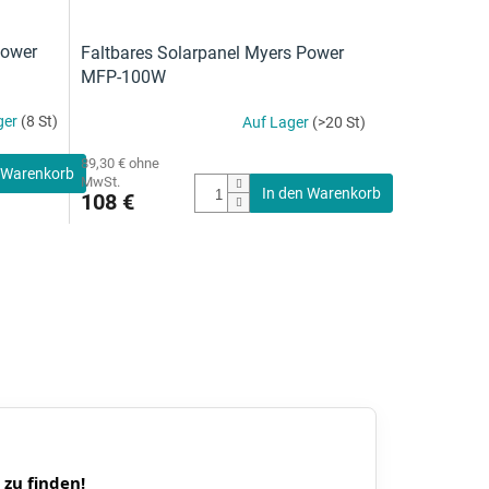
Power
Faltbares Solarpanel Myers Power
MFP-100W
ger
(8 St)
Auf Lager
(>20 St)
89,30 € ohne
 Warenkorb
MwSt.
In den Warenkorb
108 €
 zu finden!