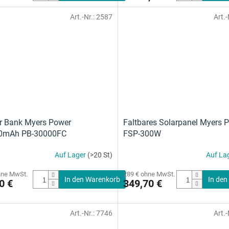
Art.-Nr.:
2587
Art.-
r Bank Myers Power
Faltbares Solarpanel Myers 
0mAh PB-30000FC
FSP-300W
Auf Lager
(>20 St)
Auf La
chnittliche
hne MwSt.
289 € ohne MwSt.
ktbewertung
In den Warenkorb
In den
0 €
349,70 €
Art.-Nr.:
7746
Art.-
n.