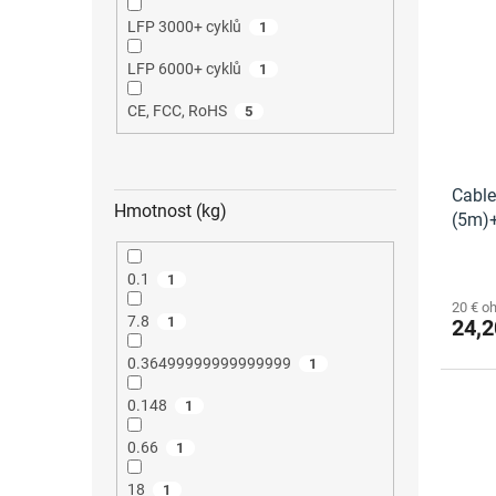
LFP 3000+ cyklů
1
LFP 6000+ cyklů
1
CE, FCC, RoHS
5
Cable
Hmotnost (kg)
(5m)+
Cable
0.1
1
20 € o
7.8
1
24,2
0.36499999999999999
1
0.148
1
0.66
1
18
1