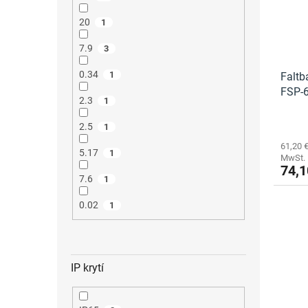
20
1
7.9
3
0.34
1
Faltb
FSP-
2.3
1
2.5
1
61,20 
5.17
1
MwSt.
74,1
7.6
1
0.02
1
IP krytí