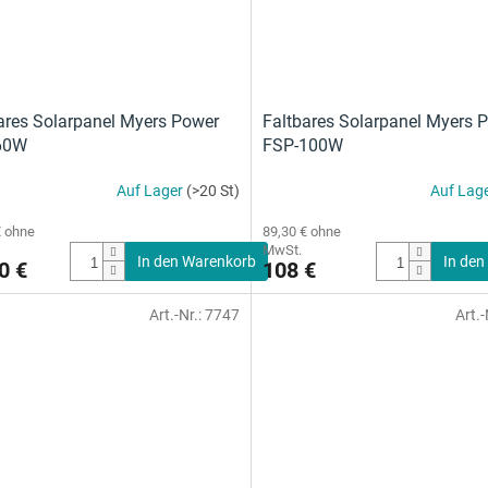
ares Solarpanel Myers Power
Faltbares Solarpanel Myers 
60W
FSP-100W
Auf Lager
(>20 St)
Auf Lag
€ ohne
89,30 € ohne
MwSt.
In den Warenkorb
In den
0 €
108 €
Art.-Nr.:
7747
Art.-