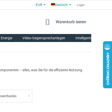
EUR
Deutsch
ALLGEMEINE GESCHÄFTSBEDINGUNGEN
FÜR PARTNER
Login
ÜBE
WARENKORB
Warenkorb leeren
 Energie
Video-Gegensprechanlagen
Intelligente Tierpflege
ponenten – alles, was Sie für die effiziente Nutzung
owerbanks