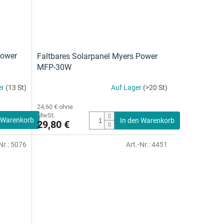
Power
Faltbares Solarpanel Myers Power
MFP-30W
er
(13 St)
Auf Lager
(>20 St)
24,60 € ohne
MwSt.
 Warenkorb
In den Warenkorb
29,80 €
Nr.:
5076
Art.-Nr.:
4451