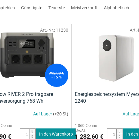
mpfehlen
Günstigste
Teuerste
Meistverkauft
Alphabetisch
Art.-Nr.:
11230
Art.-
792,90 €
–15 %
ow RIVER 2 Pro tragbare
Energiespeichersystem Myer
mversorgung 768 Wh
2240
Auf Lager
(>20 St)
Auf Lag
 € ohne
1 060 € ohne
MwSt.
In den Warenkorb
In den
90 €
1 282,60 €