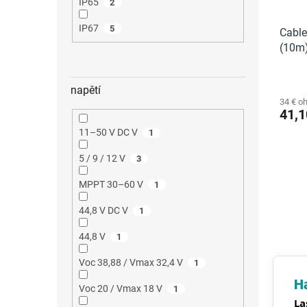
IP65
2
IP67
5
Cable
(10m
Exten
napětí
34 € o
41,1
11–50 V DC V
1
5 / 9 / 12 V
3
MPPT 30–60 V
1
44,8 V DC V
1
44,8 V
1
Voc 38,88 / Vmax 32,4 V
1
H
Voc 20 / Vmax 18 V
1
La