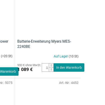
Power
Batterie-Erweiterung Myers MES-
2240BE
r
(>20 St)
Auf Lager
(10 St)
900 € ohne MwSt.
In den Warenkorb
1 089 €
 Warenkorb
Nr.:
5075
Art.-Nr.:
4452