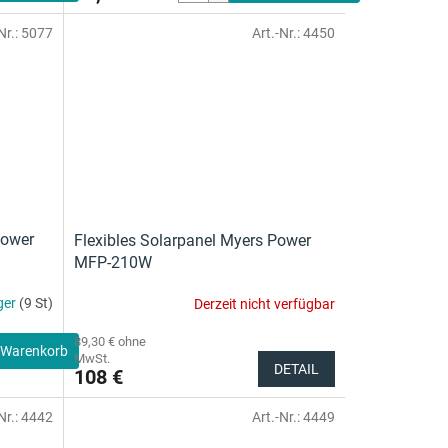
Nr.:
5077
Art.-Nr.:
4450
Power
Flexibles Solarpanel Myers Power
MFP-210W
ger
(9 St)
Derzeit nicht verfügbar
89,30 € ohne
 Warenkorb
MwSt.
DETAIL
108 €
Nr.:
4442
Art.-Nr.:
4449