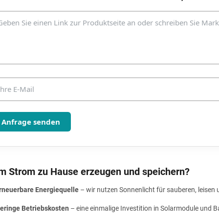
m
e
n
t
e
d
e
r
L
i
s
t
e
Anfrage senden
 Strom zu Hause erzeugen und speichern?
rneuerbare Energiequelle
– wir nutzen Sonnenlicht für sauberen, leise
eringe Betriebskosten
– eine einmalige Investition in Solarmodule und B