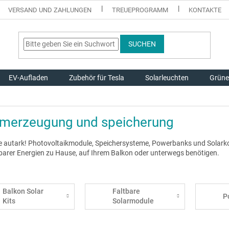
VERSAND UND ZAHLUNGEN
TREUEPROGRAMM
KONTAKTE
SUCHEN
EV-Aufladen
Zubehör für Tesla
Solarleuchten
Grüne
omerzeugung und speicherung
ie autark! Photovoltaikmodule, Speichersysteme, Powerbanks und Solarkom
barer Energien zu Hause, auf Ihrem Balkon oder unterwegs benötigen.
Balkon Solar
Faltbare
P
Kits
Solarmodule