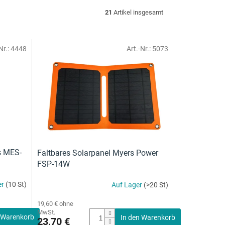
21
Artikel insgesamt
Nr.:
4448
Art.-Nr.:
5073
s MES-
Faltbares Solarpanel Myers Power
FSP-14W
er
(10 St)
Auf Lager
(>20 St)
19,60 € ohne
MwSt.
 Warenkorb
In den Warenkorb
23,70 €