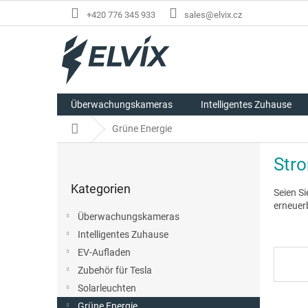
Zum
+420 776 345 933
sales@elvix.cz
Inhalt
springen
Überwachungskameras
Intelligentes Zuhause
Startseite
Grüne Energie
S
Str
e
Kategorien
i
Kategorien
überspringen
Seien S
t
erneuer
e
Überwachungskameras
n
Intelligentes Zuhause
l
EV-Aufladen
e
i
Zubehör für Tesla
s
Solarleuchten
t
Grüne Energie