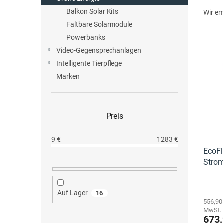
P
e
r
Balkon Solar Kits
Wir e
o
Faltbare Solarmodule
d
Powerbanks
u
Video-Gegensprechanlagen
L
k
i
Intelligente Tierpflege
t
s
s
Marken
t
o
e
r
d
t
Preis
e
i
r
e
P
9
€
1283
€
r
r
EcoFl
u
o
Stro
n
d
g
u
Auf Lager
16
k
556,90
t
MwSt.
e
673,