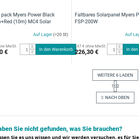
 pack Myers Power Black
Faltbares Solarpanel Myers 
)+Red (10m) MC4 Solar
FSP-200W
sion Cable
Auf Lager
(>20 St)
Auf La
hne MwSt.
187 € ohne MwSt.
In den Warenkorb
In den
0 €
226,30 €
WEITERE 6 LADEN
P
1
2
a
S
g
t
NACH OBEN
i
e
n
u
i
e
e
r
r
e
u
aben Sie nicht gefunden, was Sie brauchen?
l
n
e
g
ssen Sie es uns wissen und wir werden versuchen, es für Sie