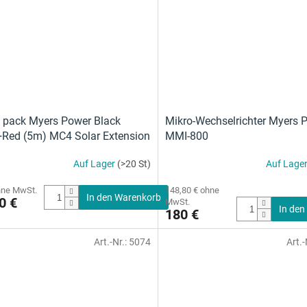
 pack Myers Power Black
Mikro-Wechselrichter Myers 
Red (5m) MC4 Solar Extension
MMI-800
Auf Lager
(>20 St)
Auf Lage
hne MwSt.
148,80 € ohne
In den Warenkorb
0 €
MwSt.
In den
180 €
Art.-Nr.:
5074
Art.-