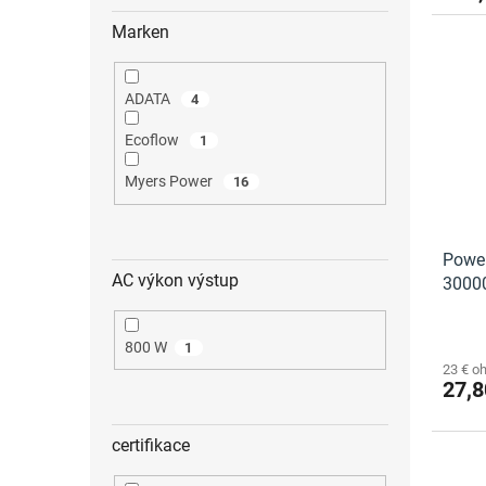
Marken
ADATA
4
Ecoflow
1
Myers Power
16
Powe
AC výkon výstup
3000
Die
800 W
1
durchs
23 € o
Produ
27,8
ist
5,0
von
certifikace
5
Sterne