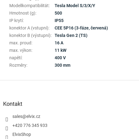
Modellkompatibilität
:
Tesla Model S/3/X/Y
Hmotnost (g)
:
500
IP krytí
:
IP55
konektor A (vstupní)
:
CEE 5P16 (3-fáze, červená)
konektor B (výstupní)
:
Tesla Gen 2 (TS)
max. proud
:
16 A
max. výkon
:
11 kW
napětí
:
400 V
Rozměry
:
300 mm
F
u
ß
z
Kontakt
e
i
sales
@
elvix.cz
l
+420 776 345 933
e
ElvixShop