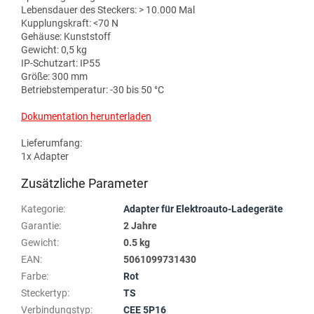
Lebensdauer des Steckers: > 10.000 Mal
Kupplungskraft: <70 N
Gehäuse: Kunststoff
Gewicht: 0,5 kg
IP-Schutzart: IP55
Größe: 300 mm
Betriebstemperatur: -30 bis 50 °C
Dokumentation herunterladen
Lieferumfang:
1x Adapter
Zusätzliche Parameter
Kategorie
:
Adapter für Elektroauto-Ladegeräte
Garantie
:
2 Jahre
Gewicht
:
0.5 kg
EAN
:
5061099731430
Farbe
:
Rot
Steckertyp
:
TS
Verbindungstyp
:
CEE 5P16