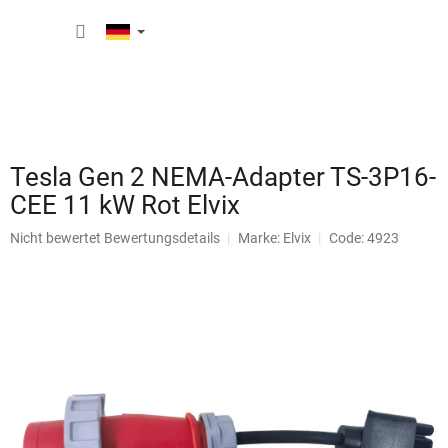
Zum
WARE
Inhalt
springen
Tesla Gen 2 NEMA-Adapter TS-3P16-
CEE 11 kW Rot Elvix
Die
Nicht bewertet
Bewertungsdetails
Marke:
Elvix
Code: 4923
durchschnittliche
Produktbewertung
ist
0,0
von
5
Sternen.