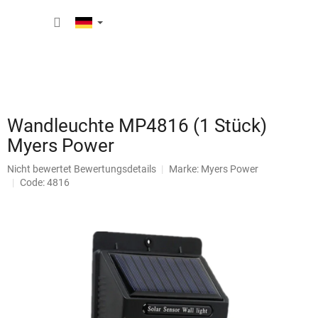
Zum
WARE
Inhalt
springen
Wandleuchte MP4816 (1 Stück)
Myers Power
Die
Nicht bewertet
Bewertungsdetails
Marke:
Myers Power
durchschnittliche
Code: 4816
Produktbewertung
ist
0,0
von
5
Sternen.