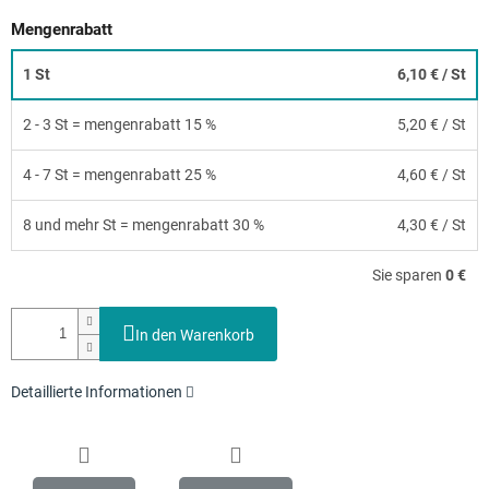
Mengenrabatt
1 St
6,10 €
/ St
2 - 3 St = mengenrabatt 15 %
5,20 €
/ St
4 - 7 St = mengenrabatt 25 %
4,60 €
/ St
8 und mehr St = mengenrabatt 30 %
4,30 €
/ St
Sie sparen
0 €
In den Warenkorb
Detaillierte Informationen