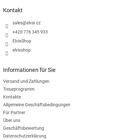
ß
z
Kontakt
e
i
sales
@
elvix.cz
l
+420 776 345 933
e
ElvixShop
elvixshop
Informationen für Sie
Versand und Zahlungen
Treueprogramm
Kontakte
Allgemeine Geschäftsbedingungen
Für Partner
Über uns
Geschäftsbewertung
Datenschutzerklärung