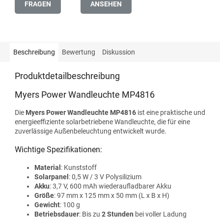
FRAGEN
ANSEHEN
Beschreibung
Bewertung
Diskussion
Produktdetailbeschreibung
Myers Power Wandleuchte MP4816
Die
Myers Power Wandleuchte MP4816
ist eine praktische und
energieeffiziente solarbetriebene Wandleuchte, die für eine
zuverlässige Außenbeleuchtung entwickelt wurde.
Wichtige Spezifikationen:
Material
: Kunststoff
Solarpanel
: 0,5 W / 3 V Polysilizium
Akku
: 3,7 V, 600 mAh wiederaufladbarer Akku
Größe
: 97 mm x 125 mm x 50 mm (L x B x H)
Gewicht
: 100 g
Betriebsdauer
: Bis zu
2 Stunden
bei voller Ladung