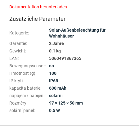
Dokumentation herunterladen
Zusätzliche Parameter
Solar-Außenbeleuchtung für
Kategorie
:
Wohnhäuser
Garantie
:
2 Jahre
Gewicht
:
0.1 kg
EAN
:
5060491867365
Bewegungssensor
:
no
Hmotnost (g)
:
100
IP krytí
:
IP65
kapacita baterie
:
600 mAh
napájení / nabíjení
:
solární
Rozměry
:
97 × 125 × 50 mm
solární panel
:
0.5 W
F
u