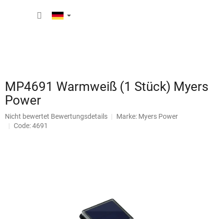
Zum
WARE
Inhalt
springen
MP4691 Warmweiß (1 Stück) Myers
Power
Die
Nicht bewertet
Bewertungsdetails
Marke:
Myers Power
durchschnittliche
Code: 4691
Produktbewertung
ist
0,0
von
5
Sternen.