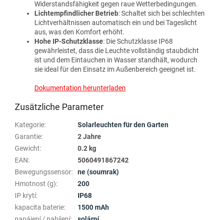
Widerstandsfähigkeit gegen raue Wetterbedingungen.
Lichtempfindlicher Betrieb
: Schaltet sich bei schlechten
Lichtverhältnissen automatisch ein und bei Tageslicht
aus, was den Komfort erhöht.
Hohe IP-Schutzklasse
: Die Schutzklasse IP68
gewährleistet, dass die Leuchte vollständig staubdicht
ist und dem Eintauchen in Wasser standhält, wodurch
sie ideal für den Einsatz im Außenbereich geeignet ist.
Dokumentation herunterladen
Zusätzliche Parameter
Kategorie
:
Solarleuchten für den Garten
Garantie
:
2 Jahre
Gewicht
:
0.2 kg
EAN
:
5060491867242
Bewegungssensor
:
ne (soumrak)
Hmotnost (g)
:
200
IP krytí
:
IP68
kapacita baterie
:
1500 mAh
napájení / nabíjení
:
solární