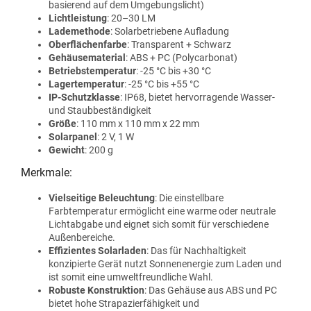
basierend auf dem Umgebungslicht)
Lichtleistung
: 20–30 LM
Lademethode
: Solarbetriebene Aufladung
Oberflächenfarbe
: Transparent + Schwarz
Gehäusematerial
: ABS + PC (Polycarbonat)
Betriebstemperatur
: -25 °C bis +30 °C
Lagertemperatur
: -25 °C bis +55 °C
IP-Schutzklasse
: IP68, bietet hervorragende Wasser-
und Staubbeständigkeit
Größe
: 110 mm x 110 mm x 22 mm
Solarpanel
: 2 V, 1 W
Gewicht
: 200 g
Merkmale:
Vielseitige Beleuchtung
: Die einstellbare
Farbtemperatur ermöglicht eine warme oder neutrale
Lichtabgabe und eignet sich somit für verschiedene
Außenbereiche.
Effizientes Solarladen
: Das für Nachhaltigkeit
konzipierte Gerät nutzt Sonnenenergie zum Laden und
ist somit eine umweltfreundliche Wahl.
Robuste Konstruktion
: Das Gehäuse aus ABS und PC
bietet hohe Strapazierfähigkeit und