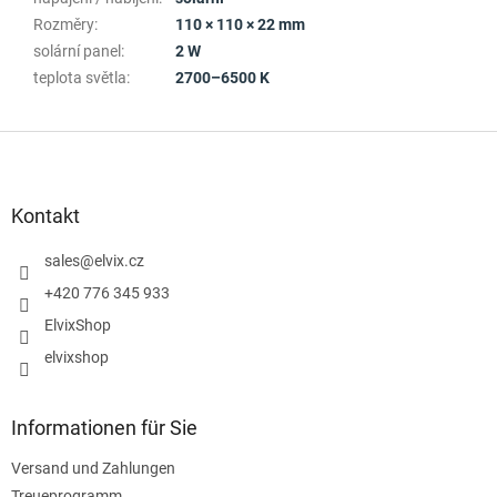
Rozměry
:
110 × 110 × 22 mm
solární panel
:
2 W
teplota světla
:
2700–6500 K
F
u
ß
z
Kontakt
e
i
sales
@
elvix.cz
l
+420 776 345 933
e
ElvixShop
elvixshop
Informationen für Sie
Versand und Zahlungen
Treueprogramm