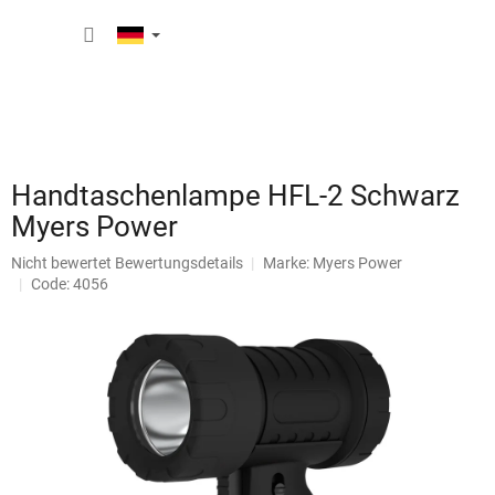
Zum
WARE
Inhalt
springen
Handtaschenlampe HFL-2 Schwarz
Myers Power
Die
Nicht bewertet
Bewertungsdetails
Marke:
Myers Power
durchschnittliche
Code: 4056
Produktbewertung
ist
0,0
von
5
Sternen.