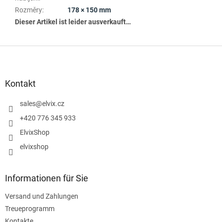
Rozměry
:
178 × 150 mm
Dieser Artikel ist leider ausverkauft…
F
u
ß
z
Kontakt
e
i
sales
@
elvix.cz
l
+420 776 345 933
e
ElvixShop
elvixshop
Informationen für Sie
Versand und Zahlungen
Treueprogramm
Kontakte