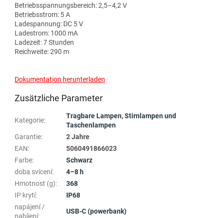
Betriebsspannungsbereich: 2,5–4,2 V
Betriebsstrom: 5 A
Ladespannung: DC 5 V
Ladestrom: 1000 mA
Ladezeit: 7 Stunden
Reichweite: 290 m
Dokumentation herunterladen
Zusätzliche Parameter
Tragbare Lampen, Stirnlampen und
Kategorie
:
Taschenlampen
Garantie
:
2 Jahre
EAN
:
5060491866023
Farbe
:
Schwarz
doba svícení
:
4–8 h
Hmotnost (g)
:
368
IP krytí
:
IP68
napájení /
USB-C (powerbank)
nabíjení
: