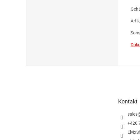
Gehä
Arti
Sons
Doku
F
u
ß
z
e
Kontakt
i
l
sales
e
+420 
ElvixS