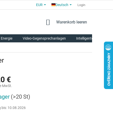
EUR
Deutsch
ALLGEMEINE GESCHÄFTSBEDINGUNGEN
FÜR PARTNER
Login
ÜBE
WARENKORB
Warenkorb leeren
 Energie
Video-Gegensprechanlagen
Intelligente Tierpflege
er
20 €
e MwSt.
reis:
ager
(>20 St)
 bis:
10.08.2026