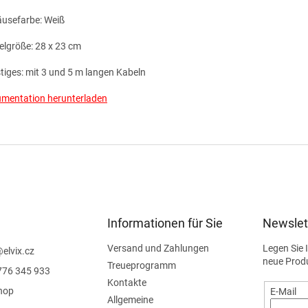
usefarbe: Weiß
kelgröße: 28 x 23 cm
tiges: mit 3 und 5 m langen Kabeln
mentation herunterladen
Informationen für Sie
Newslet
Versand und Zahlungen
Legen Sie 
@
elvix.cz
neue Prod
Treueprogramm
776 345 933
Kontakte
hop
E-Mail
Allgemeine