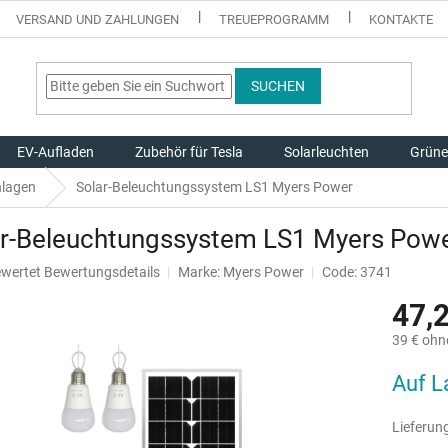
VERSAND UND ZAHLUNGEN
TREUEPROGRAMM
KONTAKTE
SUCHEN
EV-Aufladen
Zubehör für Tesla
Solarleuchten
Grüne
nlagen
Solar-Beleuchtungssystem LS1 Myers Power
ar-Beleuchtungssystem LS1 Myers Pow
ewertet
Bewertungsdetails
Marke:
Myers Power
Code: 3741
hnittliche
47,
tbewertung
39 € ohn
Verkaufsp
Auf L
.
Lieferung