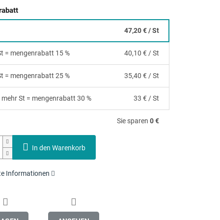
abatt
47,20 €
/ St
 St = mengenrabatt 15 %
40,10 €
/ St
 St = mengenrabatt 25 %
35,40 €
/ St
 mehr St = mengenrabatt 30 %
33 €
/ St
Sie sparen
0 €
In den Warenkorb
rte Informationen