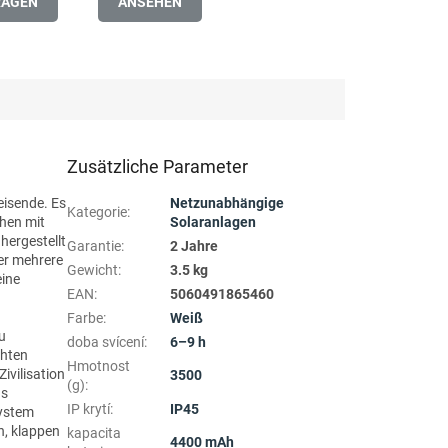
RAGEN
ANSEHEN
Zusätzliche Parameter
eisende. Es
Netzunabhängige
Kategorie
:
chen mit
Solaranlagen
hergestellt
Garantie
:
2 Jahre
er mehrere
Gewicht
:
3.5 kg
eine
EAN
:
5060491865460
Farbe
:
Weiß
u
doba svícení
:
6–9 h
chten
Hmotnost
ivilisation
3500
(g)
:
s
IP krytí
:
IP45
System
n, klappen
kapacita
4400 mAh