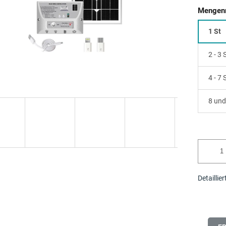
Mengenr
1 St
2 - 3
4 - 7
8 und
Detaillie