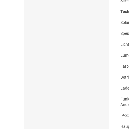
Sie 
Tech
Sola
Spei
Lich
Lum
Farb
Betr
Lade
Funk
Ande
IP-S
Haup