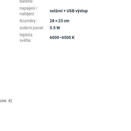
baterie
:
napájení /
solární + USB výstup
nabíjení
:
Rozměry
:
28 × 23 cm
solární panel
:
5.5 W
teplota
6000–6500 K
světla
:
 usw.
4)