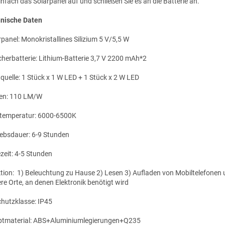
einfach das Solarpanel auf und schließen Sie es an die Batterie an.
nische Daten
rpanel: Monokristallines Silizium 5 V/5,5 W
cherbatterie: Lithium-Batterie 3,7 V 2200 mAh*2
tquelle: 1 Stück x 1 W LED + 1 Stück x 2 W LED
en: 110 LM/W
temperatur: 6000-6500K
iebsdauer: 6-9 Stunden
zeit: 4-5 Stunden
tion:
1) Beleuchtung zu Hause
2) Lesen
3) Aufladen von Mobiltelefonen
re Orte, an denen Elektronik benötigt wird
chutzklasse: IP45
tmaterial: ABS+Aluminiumlegierungen+Q235