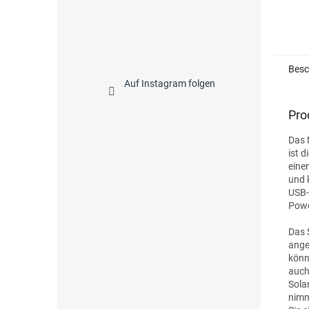
Besc
Auf Instagram folgen
Pro
Das 
ist 
eine
und 
USB-
Powe
Das 
ange
könn
auch
Sola
nimm