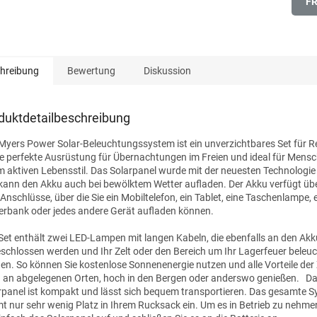
F
hreibung
Bewertung
Diskussion
duktdetailbeschreibung
Myers Power Solar-Beleuchtungssystem ist ein unverzichtbares Set für R
die perfekte Ausrüstung für Übernachtungen im Freien und ideal für Mens
m aktiven Lebensstil. Das Solarpanel wurde mit der neuesten Technologie 
kann den Akku auch bei bewölktem Wetter aufladen. Der Akku verfügt üb
Anschlüsse, über die Sie ein Mobiltelefon, ein Tablet, eine Taschenlampe, 
rbank oder jedes andere Gerät aufladen können.
Set enthält zwei LED-Lampen mit langen Kabeln, die ebenfalls an den Akk
schlossen werden und Ihr Zelt oder den Bereich um Ihr Lagerfeuer beleu
en. So können Sie kostenlose Sonnenenergie nutzen und alle Vorteile der Z
 an abgelegenen Orten, hoch in den Bergen oder anderswo genießen.
Da
rpanel ist kompakt und lässt sich bequem transportieren. Das gesamte 
t nur sehr wenig Platz in Ihrem Rucksack ein. Um es in Betrieb zu nehme