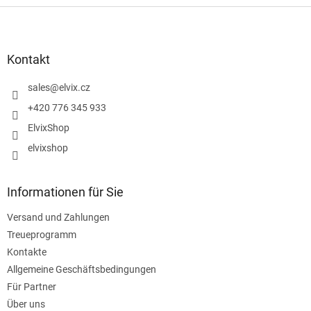
F
u
ß
z
Kontakt
e
i
sales
@
elvix.cz
l
+420 776 345 933
e
ElvixShop
elvixshop
Informationen für Sie
Versand und Zahlungen
Treueprogramm
Kontakte
Allgemeine Geschäftsbedingungen
Für Partner
Über uns