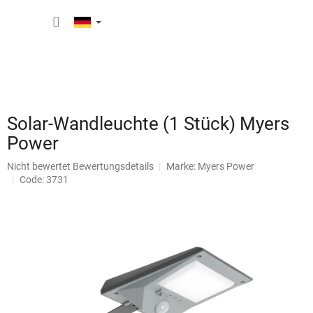
Zum
WARE
Inhalt
springen
Solar-Wandleuchte (1 Stück) Myers
Power
Die
Nicht bewertet
Bewertungsdetails
Marke:
Myers Power
durchschnittliche
Code: 3731
Produktbewertung
ist
0,0
von
5
Sternen.