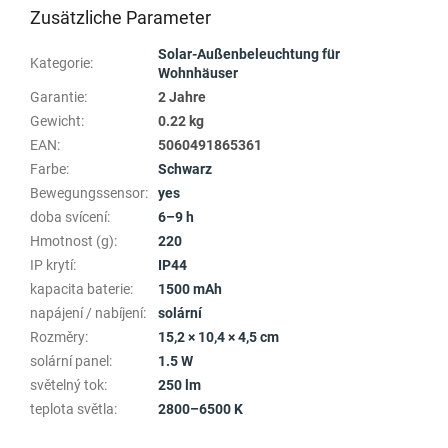
Zusätzliche Parameter
Solar-Außenbeleuchtung für
Kategorie
:
Wohnhäuser
Garantie
:
2 Jahre
Gewicht
:
0.22 kg
EAN
:
5060491865361
Farbe
:
Schwarz
Bewegungssensor
:
yes
doba svícení
:
6–9 h
Hmotnost (g)
:
220
IP krytí
:
IP44
kapacita baterie
:
1500 mAh
napájení / nabíjení
:
solární
Rozměry
:
15,2 × 10,4 × 4,5 cm
solární panel
:
1.5 W
světelný tok
:
250 lm
teplota světla
:
2800–6500 K