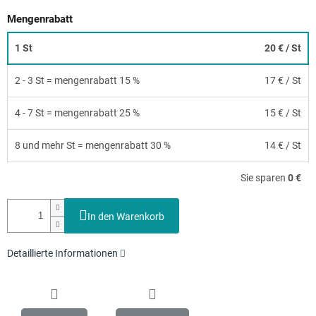
Mengenrabatt
1 St
20 €
/ St
2 - 3 St = mengenrabatt 15 %
17 €
/ St
4 - 7 St = mengenrabatt 25 %
15 €
/ St
8 und mehr St = mengenrabatt 30 %
14 €
/ St
Sie sparen
0 €
In den Warenkorb
Detaillierte Informationen