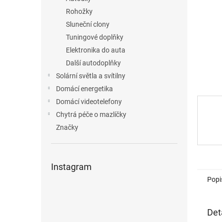
n
Rohožky
e
Sluneční clony
l
Tuningové doplňky
Elektronika do auta
Další autodoplňky
Solární světla a svítilny
Domácí energetika
Domácí videotelefony
Chytrá péče o mazlíčky
Značky
Instagram
Popi
Det