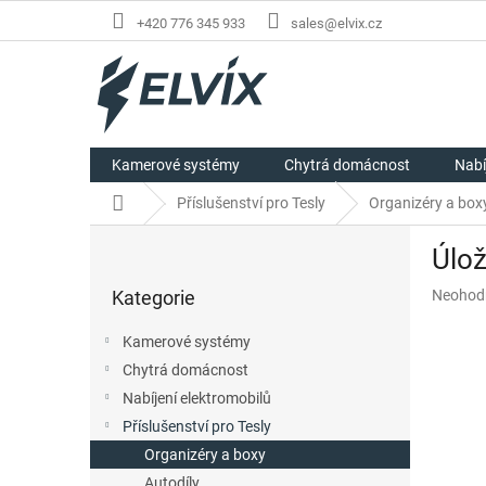
Přejít
+420 776 345 933
sales@elvix.cz
na
obsah
Kamerové systémy
Chytrá domácnost
Nabí
Domů
Příslušenství pro Tesly
Organizéry a box
P
Úlož
o
Přeskočit
s
Průměr
Kategorie
Neohod
kategorie
t
hodnoc
r
produkt
Kamerové systémy
a
je
Chytrá domácnost
n
0,0
z
Nabíjení elektromobilů
n
5
í
Příslušenství pro Tesly
hvězdič
p
Organizéry a boxy
a
Autodíly