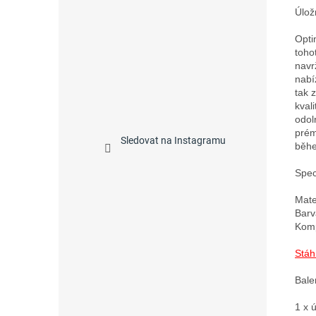
Úlož
Opti
toho
navr
nabí
tak 
kval
odol
prém
Sledovat na Instagramu
běhe
Speci
Mate
Barv
Komp
Stáh
Bale
1 x 