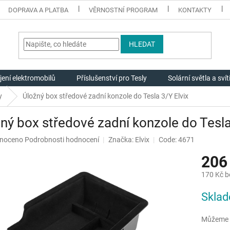
DOPRAVA A PLATBA
VĚRNOSTNÍ PROGRAM
KONTAKTY
HLEDAT
jení elektromobilů
Příslušenství pro Tesly
Solární světla a svít
y
Úložný box středové zadní konzole do Tesla 3/Y Elvix
ný box středové zadní konzole do Tesla
né
noceno
Podrobnosti hodnocení
Značka:
Elvix
Code: 4671
ení
206
u
170 Kč 
Měrná
Skla
cena:
ek.
Můžeme d