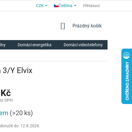
CZK
Čeština
OBCHODNÍ PODMÍNKY
PRO PARTNERY
Přihlášení
O NÁS
HODNOCE
NÁKUPNÍ
Prázdný košík
KOŠÍK
ilny
Domácí energetika
Domácí videotelefony
Chytrá p
 3/Y Elvix
 Kč
bez DPH
dem
(>20 ks)
oručit do:
12.8.2026