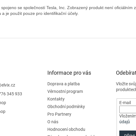
 spojeno se společností Tesla, Inc. Zobrazený produkt není oficiálním 
Informace pro vás
Odebírat
Doprava a platba
Vložte svů
@
elvix.cz
produktec
Věrnostní program
776 345 933
Kontakty
hop
E-mail
Obchodní podmínky
hop
Pro Partnery
Vložením
O nás
údajů
Hodnocení obchodu