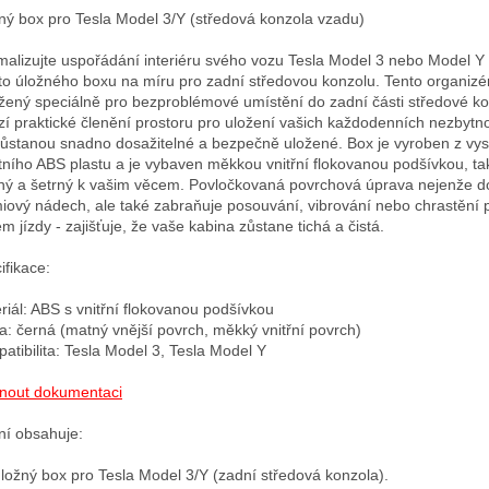
ný box pro Tesla Model 3/Y (středová konzola vzadu)

malizujte uspořádání interiéru svého vozu Tesla Model 3 nebo Model Y
to úložného boxu na míru pro zadní středovou konzolu. Tento organizér,
žený speciálně pro bezproblémové umístění do zadní části středové kon
zí praktické členění prostoru pro uložení vašich každodenních nezbytnos
zůstanou snadno dosažitelné a bezpečně uložené. Box je vyroben z vys
itního ABS plastu a je vybaven měkkou vnitřní flokovanou podšívkou, tak
ný a šetrný k vašim věcem. Povločkovaná povrchová úprava nejenže d
iový nádech, ale také zabraňuje posouvání, vibrování nebo chrastění 
m jízdy - zajišťuje, že vaše kabina zůstane tichá a čistá.

fikace:

riál: ABS s vnitřní flokovanou podšívkou

a: černá (matný vnější povrch, měkký vnitřní povrch)

atibilita: Tesla Model 3, Tesla Model Y

nout dokumentaci
ní obsahuje:

úložný box pro Tesla Model 3/Y (zadní středová konzola).
