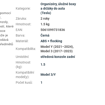
Organizéry, úložné boxy
Kategorie
:
a držáky do auta
 pomocí 
(Tesla)
 
Záruka
:
2 roky
zoly, 
Hmotnost
:
1.5 kg
tí, které 
EAN
:
5061099731836
oce 
že je 
Barva
:
Černá
odává 
Materiál
:
ABS + flocking
předmětů 
Model Y (2021–2024),
Kompatibilita
:
Model 3 (2017–2023)
Umístění
:
středová konzole zadní
Hmotnost
1.5
(kg)
:
Kompatibilní
Model 3/Y
model(y)
:
Počet kusů
:
1