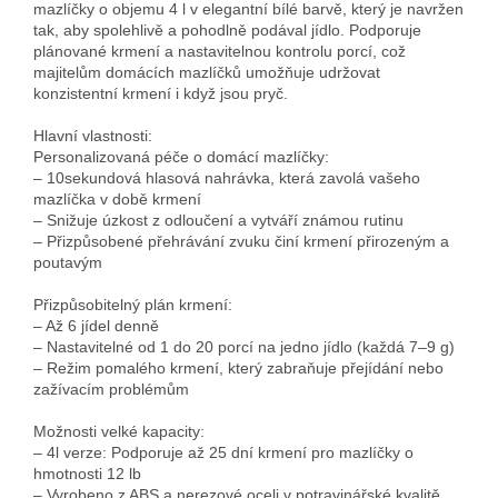
mazlíčky o objemu 4 l v elegantní bílé barvě, který je navržen 
tak, aby spolehlivě a pohodlně podával jídlo. Podporuje 
plánované krmení a nastavitelnou kontrolu porcí, což 
majitelům domácích mazlíčků umožňuje udržovat 
konzistentní krmení i když jsou pryč.

Hlavní vlastnosti:

Personalizovaná péče o domácí mazlíčky:

– 10sekundová hlasová nahrávka, která zavolá vašeho 
mazlíčka v době krmení

– Snižuje úzkost z odloučení a vytváří známou rutinu

– Přizpůsobené přehrávání zvuku činí krmení přirozeným a 
poutavým

Přizpůsobitelný plán krmení:

– Až 6 jídel denně

– Nastavitelné od 1 do 20 porcí na jedno jídlo (každá 7–9 g)

– Režim pomalého krmení, který zabraňuje přejídání nebo 
zažívacím problémům

Možnosti velké kapacity:

– 4l verze: Podporuje až 25 dní krmení pro mazlíčky o 
hmotnosti 12 lb

– Vyrobeno z ABS a nerezové oceli v potravinářské kvalitě 