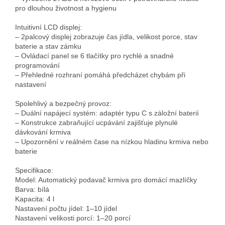
pro dlouhou životnost a hygienu

Intuitivní LCD displej:

– 2palcový displej zobrazuje čas jídla, velikost porce, stav 
baterie a stav zámku

– Ovládací panel se 6 tlačítky pro rychlé a snadné 
programování

– Přehledné rozhraní pomáhá předcházet chybám při 
nastavení

Spolehlivý a bezpečný provoz:

– Duální napájecí systém: adaptér typu C s záložní baterií

– Konstrukce zabraňující ucpávání zajišťuje plynulé 
dávkování krmiva

– Upozornění v reálném čase na nízkou hladinu krmiva nebo 
baterie

Specifikace:

Model: Automatický podavač krmiva pro domácí mazlíčky

Barva: bílá

Kapacita: 4 l

Nastavení počtu jídel: 1–10 jídel

Nastavení velikosti porcí: 1–20 porcí
