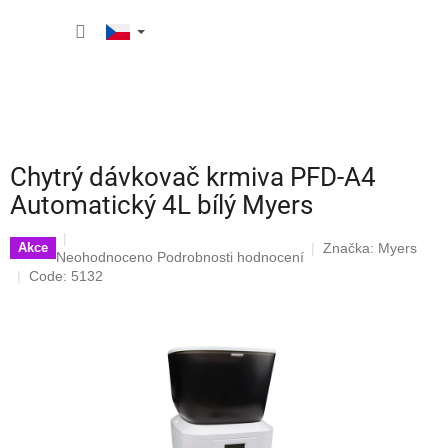
Přejít
NÁKUP
na
obsah
KOŠÍK
Chytrý dávkovač krmiva PFD-A4
Automatický 4L bílý Myers
Značka:
Myers
Akce
Průměrné
Neohodnoceno
Podrobnosti hodnocení
hodnocení
Code: 5132
produktu
je
0,0
z
5
hvězdiček.