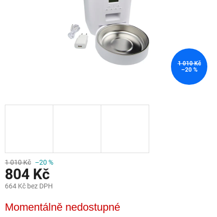
1 010 Kč
–20 %
1 010 Kč
–20 %
804 Kč
664 Kč bez DPH
Měrná
Momentálně nedostupné
cena: