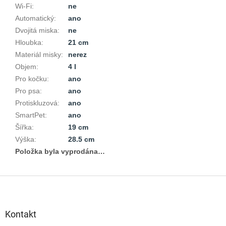
Wi-Fi
:
ne
Automatický
:
ano
Dvojitá miska
:
ne
Hloubka
:
21 cm
Materiál misky
:
nerez
Objem
:
4 l
Pro kočku
:
ano
Pro psa
:
ano
Protiskluzová
:
ano
SmartPet
:
ano
Šířka
:
19 cm
Výška
:
28.5 cm
Položka byla vyprodána…
Z
á
p
a
Kontakt
t