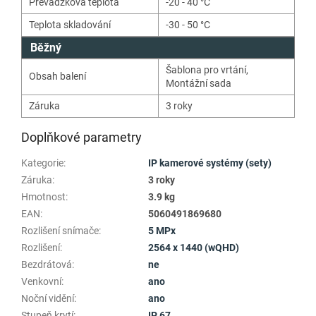
Prevádzková teplota
-20 - 40 °C
Teplota skladování
-30 - 50 °C
Běžný
Šablona pro vrtání
,
Obsah balení
Montážní sada
Záruka
3 roky
Doplňkové parametry
Kategorie
:
IP kamerové systémy (sety)
Záruka
:
3 roky
Hmotnost
:
3.9 kg
EAN
:
5060491869680
Rozlišení snímače
:
5 MPx
Rozlišení
:
2564 x 1440 (wQHD)
Bezdrátová
:
ne
Venkovní
:
ano
Noční vidění
:
ano
Stupeň krytí
:
IP 67