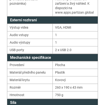
poznámka)
zařízení a živý náhled. K
dispozici na
www.apps.partizan.global
Externí rozhraní
Výstup videa
VGA
,
HDMI
Audio vstupy
1
Audio výstupy
1
USB porty
2 x USB 2.0
Mechanické specifikace
Provedení
Plocha
Materiál předního panelu
Plastik
Materiál krytu
Kovový
Rozměr
260 x 190 x 43 mm
Hmotnost
750
g
Síla