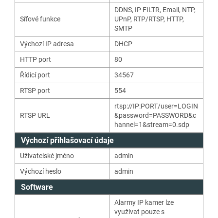
DDNS
,
IP FILTR
,
Email
,
NTP
,
Síťové funkce
UPnP
,
RTP/RTSP
,
HTTP
,
SMTP
Výchozí IP adresa
DHCP
HTTP port
80
Řídicí port
34567
RTSP port
554
rtsp://IP:PORT/user=LOGIN
RTSP URL
&password=PASSWORD&c
hannel=1&stream=0.sdp
Výchozí přihlašovací údaje
Uživatelské jméno
admin
Výchozí heslo
admin
Software
Alarmy IP kamer lze
využívat pouze s