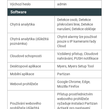
Výchozí heslo
admin
Software
Detekce osob
,
Detekce
Chytrá analytika
překročení linie
,
Detekce
narušení
,
Detekce obličeje
Chytré alarmy lze používat
Chytrá analytika (důležitá
pouze s IP kamerami řady
poznámka)
Cloud
Vzdálený přístup
,
Cloudové
Cloudové schopnosti
nahrávání
,
PUSH notifikace
Desktopové aplikace
Myers
,
Myers Setup Tool
Mobilní aplikace
Partizan
Google Chrome
,
Edge
,
Webové prohlížeče
Mozilla Firefox
Přístup prostřednictvím
webového prohlížeče
Používání webového
vyžaduje instalaci Partizan
prohlížeče (důležitá
ActiveX pro nastavení