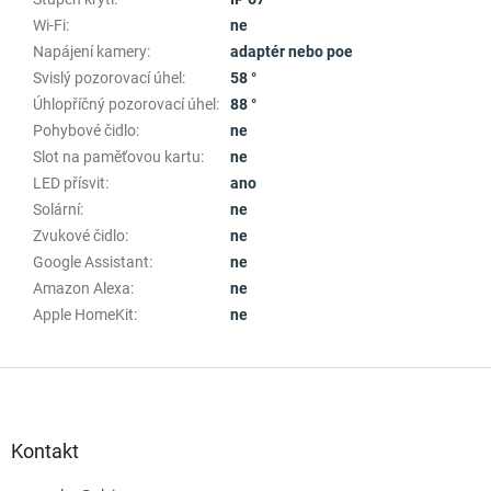
Wi-Fi
:
ne
Napájení kamery
:
adaptér nebo poe
Svislý pozorovací úhel
:
58 °
Úhlopříčný pozorovací úhel
:
88 °
Pohybové čidlo
:
ne
Slot na paměťovou kartu
:
ne
LED přísvit
:
ano
Solární
:
ne
Zvukové čidlo
:
ne
Google Assistant
:
ne
Amazon Alexa
:
ne
Apple HomeKit
:
ne
Z
á
p
a
Kontakt
t