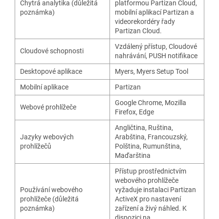
Chytrá analytika (důležitá
platformou Partizan Cloud,
poznámka)
mobilní aplikací Partizan a
videorekordéry řady
Partizan Cloud.
Vzdálený přístup
,
Cloudové
Cloudové schopnosti
nahrávání
,
PUSH notifikace
Desktopové aplikace
Myers
,
Myers Setup Tool
Mobilní aplikace
Partizan
Google Chrome
,
Mozilla
Webové prohlížeče
Firefox
,
Edge
Angličtina
,
Ruština
,
Jazyky webových
Arabština
,
Francouzský
,
prohlížečů
Polština
,
Rumunština
,
Maďarština
Přístup prostřednictvím
webového prohlížeče
Používání webového
vyžaduje instalaci Partizan
prohlížeče (důležitá
ActiveX pro nastavení
poznámka)
zařízení a živý náhled. K
dispozici na