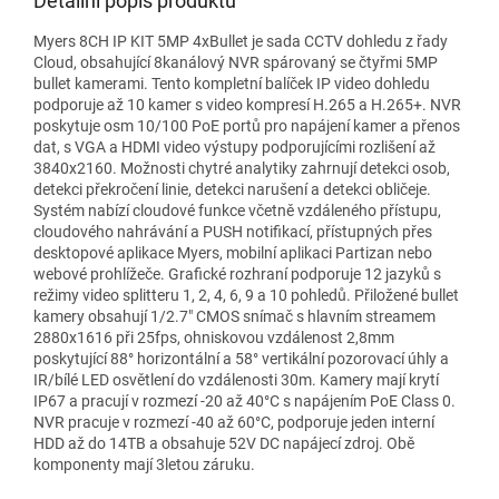
Detailní popis produktu
Myers 8CH IP KIT 5MP 4xBullet je sada CCTV dohledu z řady
Cloud, obsahující 8kanálový NVR spárovaný se čtyřmi 5MP
bullet kamerami. Tento kompletní balíček IP video dohledu
podporuje až 10 kamer s video kompresí H.265 a H.265+. NVR
poskytuje osm 10/100 PoE portů pro napájení kamer a přenos
dat, s VGA a HDMI video výstupy podporujícími rozlišení až
3840x2160. Možnosti chytré analytiky zahrnují detekci osob,
detekci překročení linie, detekci narušení a detekci obličeje.
Systém nabízí cloudové funkce včetně vzdáleného přístupu,
cloudového nahrávání a PUSH notifikací, přístupných přes
desktopové aplikace Myers, mobilní aplikaci Partizan nebo
webové prohlížeče. Grafické rozhraní podporuje 12 jazyků s
režimy video splitteru 1, 2, 4, 6, 9 a 10 pohledů. Přiložené bullet
kamery obsahují 1/2.7" CMOS snímač s hlavním streamem
2880x1616 při 25fps, ohniskovou vzdálenost 2,8mm
poskytující 88° horizontální a 58° vertikální pozorovací úhly a
IR/bílé LED osvětlení do vzdálenosti 30m. Kamery mají krytí
IP67 a pracují v rozmezí -20 až 40°C s napájením PoE Class 0.
NVR pracuje v rozmezí -40 až 60°C, podporuje jeden interní
HDD až do 14TB a obsahuje 52V DC napájecí zdroj. Obě
komponenty mají 3letou záruku.