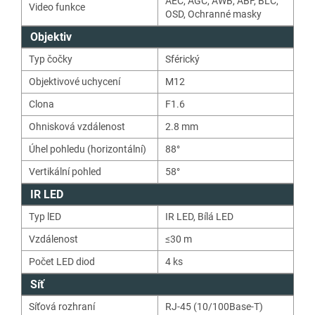
AEC
,
AGC
,
AWB
,
ABF
,
BLC
,
Video funkce
OSD
,
Ochranné masky
Objektiv
Typ čočky
Sférický
Objektivové uchycení
M12
Clona
F1.6
Ohnisková vzdálenost
2.8 mm
Úhel pohledu (horizontální)
88°
Vertikální pohled
58°
IR LED
Typ lED
IR LED
,
Bílá LED
Vzdálenost
≤30 m
Počet LED diod
4
ks
Síť
Síťová rozhraní
RJ-45 (10/100Base-T)