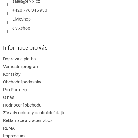
í
sales
@
elvix.cz
+420 776 345 933
ElvixShop
elvixshop
Informace pro vás
Doprava a platba
Věrnostní program
Kontakty
Obchodní podmínky
Pro Partnery
O nás
Hodnocení obchodu
Zásady ochrany osobních údajů
Reklamace a vracení zboží
REMA
Impressum