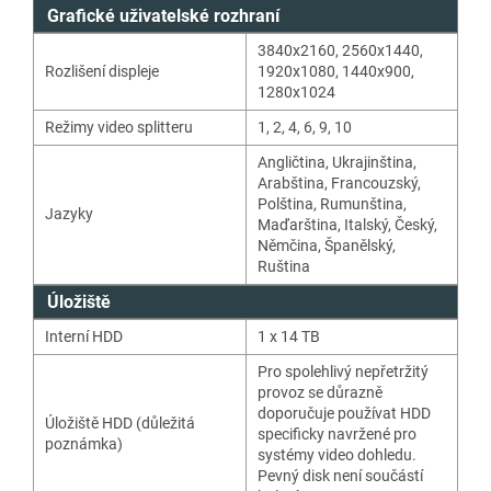
Grafické uživatelské rozhraní
3840x2160, 2560x1440,
Rozlišení displeje
1920x1080, 1440x900,
1280x1024
Režimy video splitteru
1
,
2
,
4
,
6
,
9
,
10
Angličtina
,
Ukrajinština
,
Arabština
,
Francouzský
,
Polština
,
Rumunština
,
Jazyky
Maďarština
,
Italský
,
Český
,
Němčina
,
Španělský
,
Ruština
Úložiště
Interní HDD
1 x 14 TB
Pro spolehlivý nepřetržitý
provoz se důrazně
doporučuje používat HDD
Úložiště HDD (důležitá
specificky navržené pro
poznámka)
systémy video dohledu.
Pevný disk není součástí