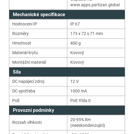
www.apps.partizan.global
Mechanické specifikace
Hodnocení IP
IP 67
Rozměry
173 x 72 x 71 mm
Hmotnost
400
g
Materiál krytu
Kovový
Montážní materiál
Kovový
Síla
DC napájecí zdroj
12
V
DC spotřeba
1000 mA
PoE
PoE třída 0
Provozní podmínky
20-95% RH
Rozsah vlhkosti
(neeskondenzující)