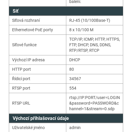
balení.
Síť
Síťová rozhraní
RJ-45 (10/100Base-T)
Ethernetové PoE porty
8 x 10/100 M
TCP/IP
,
ICMP
,
HTTP
,
HTTPS
,
Síťové funkce
FTP
,
DHCP
,
DNS
,
DDNS
,
RTP/RTSP
,
RTCP
Výchozí IP adresa
DHCP
HTTP port
80
Řídicí port
34567
RTSP port
554
rtsp://IP:PORT/user=LOGIN
RTSP URL
&password=PASSWORD&c
hannel=1&stream=0.sdp
Výchozí přihlašovací údaje
Uživatelské jméno
admin