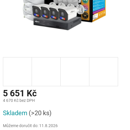
5 651 Kč
4 670 Kč bez DPH
Měrná
Skladem
(>20 ks)
cena:
Můžeme doručit do:
11.8.2026