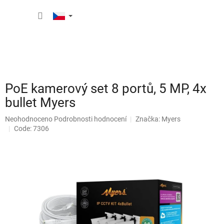
Přejít
NÁKUP
na
obsah
KOŠÍK
PoE kamerový set 8 portů, 5 MP, 4x
bullet Myers
Průměrné
Neohodnoceno
Podrobnosti hodnocení
Značka:
Myers
hodnocení
Code: 7306
produktu
je
0,0
z
5
hvězdiček.