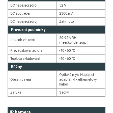
DC napájecí zdroj
52
V
DC spotřeba
2300 mA
DC napájecí zdroj
Zahrnuto
Provozní podmínky
20-95% RH
Rozsah vlhkosti
(neeskondenzující)
Prevádzková teplota
-40 - 60 °C
Teplota skladování
-40 - 60 °C
Běžný
Optická myš
,
Napájecí
Obsah balení
adaptér
,
4 x ethernetový
kabel
Záruka
3 roky
IP kamera