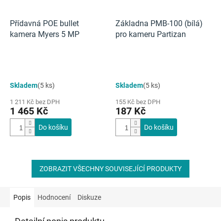
Přídavná POE bullet
Základna PMB‑100 (bílá)
kamera Myers 5 MP
pro kameru Partizan
Průměrné
Skladem
(5 ks)
Skladem
(5 ks)
hodnocení
produktu
1 211 Kč bez DPH
155 Kč bez DPH
je
1 465 Kč
187 Kč
5,0
z
Do košíku
Do košíku
5
hvězdiček.
ZOBRAZIT VŠECHNY SOUVISEJÍCÍ PRODUKTY
Popis
Hodnocení
Diskuze