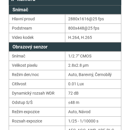
Snímač
Hlavní proud
2880x1616@25 fps
Podstream
800x448@25 fps
Video kodek
H.264
,
H.265
Obrazový senzor
Snímač
1/2.7" CMOS
Velikost pixelu
2.8x2.8 μm
Režim den/noc
Auto
,
Barevný
,
Černobílý
Citlivost
0.01
Lux
Dynamický rozsah WDR
72
dB
Odstup S/Š
≤48 m
Režim expozice
Auto
,
Návod
Rozsah expozice
1/25 - 1/10000 s