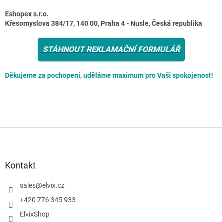
Eshopex s.r.o.
Křesomyslova 384/17, 140 00, Praha 4 - Nusle, Česká republika
STÁHNOUT REKLAMAČNÍ FORMULÁŘ
Děkujeme za pochopení, uděláme maximum pro Vaši spokojenost!
Z
á
p
a
Kontakt
t
í
sales
@
elvix.cz
+420 776 345 933
ElvixShop