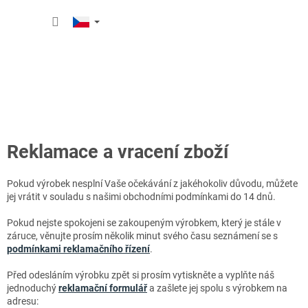
Přejít
NÁKUP
na
obsah
KOŠÍK
Reklamace a vracení zboží
Pokud výrobek nesplní Vaše očekávání z jakéhokoliv důvodu, můžete
jej vrátit v souladu s našimi obchodními podmínkami do 14 dnů.
Pokud nejste spokojeni se zakoupeným výrobkem, který je stále v
záruce, věnujte prosím několik minut svého času seznámení se s
podmínkami reklamačního řízení
.
Před odesláním výrobku zpět si prosím vytiskněte a vyplňte náš
jednoduchý
reklamační formulář
a zašlete jej spolu s výrobkem na
adresu: