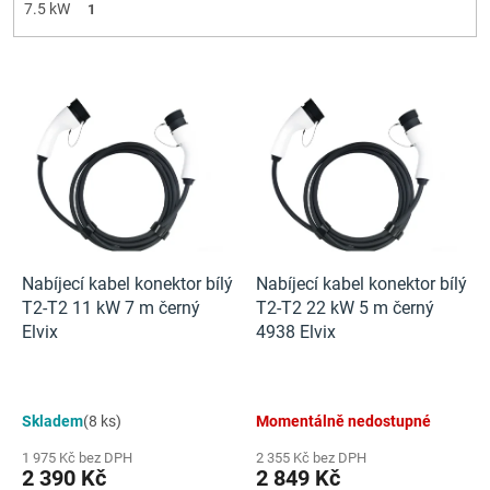
7.5 kW
1
V
ý
p
i
s
p
r
o
d
Nabíjecí kabel konektor bílý
Nabíjecí kabel konektor bílý
u
T2-T2 11 kW 7 m černý
T2-T2 22 kW 5 m černý
k
Elvix
4938 Elvix
t
ů
Skladem
(8 ks)
Momentálně nedostupné
1 975 Kč bez DPH
2 355 Kč bez DPH
2 390 Kč
2 849 Kč