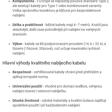
Kompatibilita
- v Evropě se nejčastěji používá standard Type 2,
ale existují i kabely pro Type 1 nebo kombinované varianty.
Volba správného konektoru je klíčová pro bezproblémové
nabíjení.
Délka a praktičnost
- běžné kabely mají 4–7 metrů. Kratší jsou
skladnější, delší zase pohodlnější při nabíjení na veřejných
stanicích.
Výkon
- kabely se liší podporovaným proudem (16 A / 32 A) a
fázemi (1fázové, 3fázové), což určuje maximální rychlost
nabíjení.
Hlavní výhody kvalitního nabíjecího kabelu
Bezpečnost
- certifikované kabely chrání před přehřátím a
splňují evropské normy.
Univerzální použití
- vhodné pro domácí wallbox, veřejnou
nabíjecí stanici i cestovní nabíječku.
Dlouhá životnost
- odolné materiály a kvalitní izolace zajišťují
spolehlivé použití i při každodenním nabíjení.