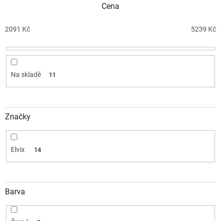
Cena
p
r
o
2091
Kč
5239
Kč
d
u
k
t
Na skladě
11
ů
Značky
Elvix
14
Barva