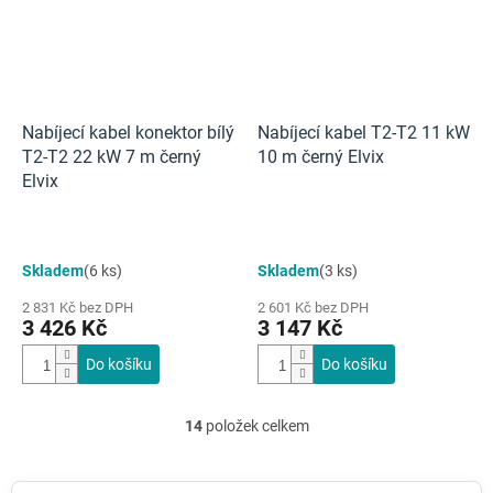
Nabíjecí kabel konektor bílý
Nabíjecí kabel T2-T2 11 kW
T2-T2 22 kW 7 m černý
10 m černý Elvix
Elvix
Skladem
(6 ks)
Skladem
(3 ks)
2 831 Kč bez DPH
2 601 Kč bez DPH
3 426 Kč
3 147 Kč
Do košíku
Do košíku
14
položek celkem
O
v
l