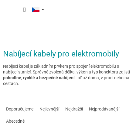
Přejít
NÁKUP
na
obsah
KOŠÍK
Nabíjecí kabely pro elektromobily
Nabíjecí kabel je základním prvkem pro spojení elektromobilu s
nabíjecí stanicí. Správně zvolená délka, výkon a typ konektoru zajistí
pohodlné, rychlé a bezpečné nabíjení
- ať už doma, v práci nebo na
cestách.
Ř
a
Doporučujeme
Nejlevnější
Nejdražší
Nejprodávanější
z
e
Abecedně
n
í