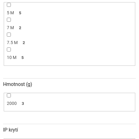
5 M
5
7 M
2
7.5 M
2
10 M
5
Hmotnost (g)
2000
3
IP krytí