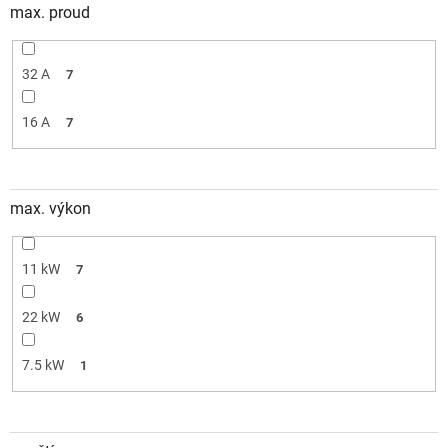
max. proud
32 A
7
16 A
7
max. výkon
11 kW
7
22 kW
6
7.5 kW
1