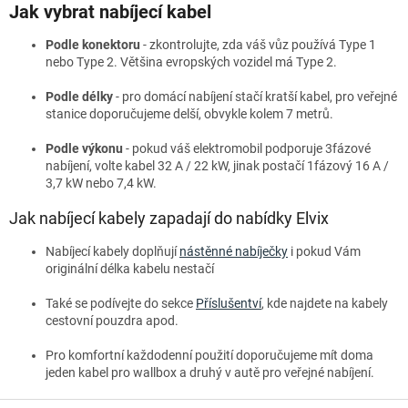
Jak vybrat nabíjecí kabel
Podle konektoru
- zkontrolujte, zda váš vůz používá Type 1
nebo Type 2. Většina evropských vozidel má Type 2.
Podle délky
- pro domácí nabíjení stačí kratší kabel, pro veřejné
stanice doporučujeme delší, obvykle kolem 7 metrů.
Podle výkonu
- pokud váš elektromobil podporuje 3fázové
nabíjení, volte kabel 32 A / 22 kW, jinak postačí 1fázový 16 A /
3,7 kW nebo 7,4 kW.
Jak nabíjecí kabely zapadají do nabídky Elvix
Nabíjecí kabely doplňují
nástěnné nabíječky
i pokud Vám
originální délka kabelu nestačí
Také se podívejte do sekce
Příslušentví
, kde najdete na kabely
cestovní pouzdra apod.
Pro komfortní každodenní použití doporučujeme mít doma
jeden kabel pro wallbox a druhý v autě pro veřejné nabíjení.