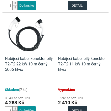
Do košíku
DETAIL
Nabíjecí kabel konektor bílý
Nabíjecí kabel bílý konektor
T2-T2 22 kW 10 m černý
T2-T2 11 kW 10 m černý
5006 Elvix
Elvix
Skladem
(7 ks)
Vyprodáno
3 540 Kč bez DPH
1 992 Kč bez DPH
4 283 Kč
2 410 Kč
Do košíku
DETAIL