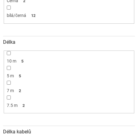
Černá
2
bílá/černá
12
Délka
10 m
5
5 m
5
7 m
2
7.5 m
2
Délka kabelů