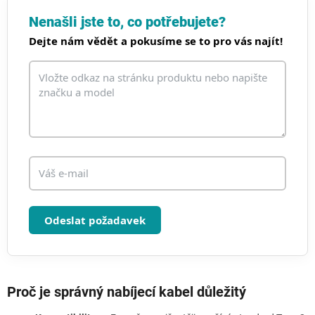
á
d
Nenašli jste to, co potřebujete?
a
Dejte nám vědět a pokusíme se to pro vás najít!
c
í
p
r
v
k
y
v
ý
p
i
s
u
Odeslat požadavek
Proč je správný nabíjecí kabel důležitý