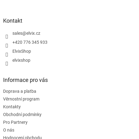
Z
á
p
a
Kontakt
t
í
sales
@
elvix.cz
+420 776 345 933
ElvixShop
elvixshop
Informace pro vás
Doprava a platba
Věrnostní program
Kontakty
Obchodní podmínky
Pro Partnery
O nás
Hodnocení obchodu