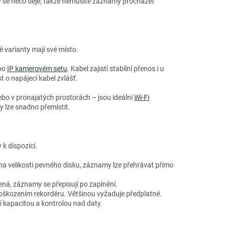
kdy se něco děje, takže nemusíte záznamy procházet
bě varianty mají své místo.
 po
IP kamerovém setu
. Kabel zajistí stabilní přenos i u
 o napájecí kabel zvlášť.
ebo v pronajatých prostorách – jsou ideální
Wi-Fi
y lze snadno přemístit.
 k dispozici.
 na velikosti pevného disku, záznamy lze přehrávat přímo
á, záznamy se přepisují po zaplnění.
škozením rekordéru. Většinou vyžaduje předplatné.
ětší kapacitou a kontrolou nad daty.