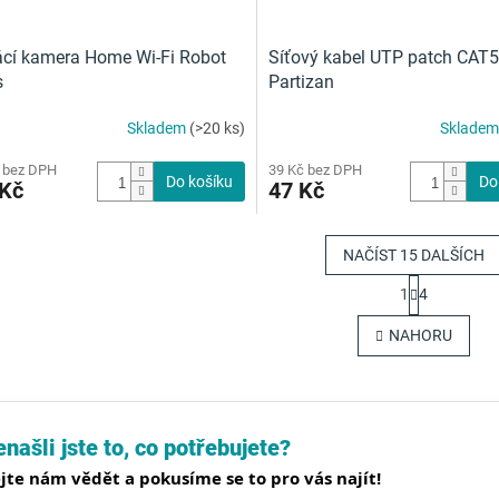
cí kamera Home Wi-Fi Robot
Síťový kabel UTP patch CAT
s
Partizan
Skladem
(>20 ks)
Sklade
 bez DPH
39 Kč bez DPH
Do košíku
Do
 Kč
47 Kč
NAČÍST 15 DALŠÍCH
S
1
4
t
O
r
v
NAHORU
á
l
n
á
k
d
o
a
v
c
á
našli jste to, co potřebujete?
í
n
p
í
jte nám vědět a pokusíme se to pro vás najít!
r