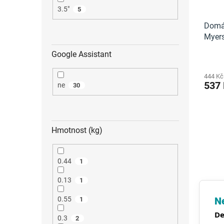
3.5"
5
Domá
Myer
Google Assistant
444 Kč
537
ne
30
Hmotnost (kg)
0.44
1
0.13
1
Ne
0.55
1
De
0.3
2