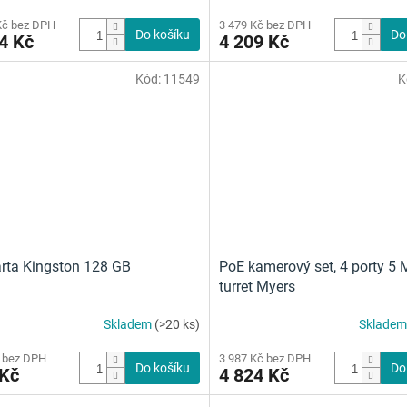
hodnocení
Kč bez DPH
3 479 Kč bez DPH
produktu
Do košíku
Do
4 Kč
4 209 Kč
je
4,5
Kód:
11549
K
z
5
hvězdiček.
rta Kingston 128 GB
PoE kamerový set, 4 porty 5 
turret Myers
Skladem
(>20 ks)
Sklade
 bez DPH
3 987 Kč bez DPH
Do košíku
Do
 Kč
4 824 Kč