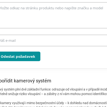
v
k
y
v
ý
p
i
s
u
Odeslat požadavek
pořídit kamerový systém
ý systém plní dvě základní funkce: odrazuje od vloupání a v případě inci
elně snižuje riziko vloupání – a záběry z ní vám mohou pomoci identifikov
 kamery využívají i mimo bezpečnostní účely – k dohledu nad domácností p