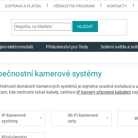
DOPRAVA A PLATBA
VĚRNOSTNÍ PROGRAM
KONTAKTY
HLEDAT
jení elektromobilů
Příslušenství pro Tesly
Solární světla a svít
pečnostní kamerové systémy
předností domácích kamerových systémů je zejména snadná instalace a už
 tam, kde nechcete tahat kabely, zatímco
IP kamery připojené kabelem
zaji
IP kamerové
Wi-Fi kamerové
W
systémy
sety
Příslušenství