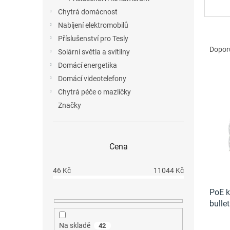
n
Chytrá domácnost
e
Nabíjení elektromobilů
l
Ř
Příslušenství pro Tesly
a
Dopor
Solární světla a svítilny
z
Domácí energetika
e
Domácí videotelefony
n
V
í
Chytrá péče o mazlíčky
ý
p
Značky
p
r
i
o
s
d
p
Cena
u
r
k
o
t
46
Kč
11044
Kč
d
ů
u
PoE k
k
bulle
t
ů
Na skladě
42