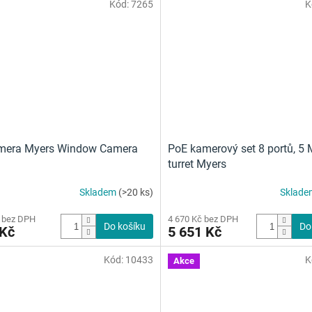
Kód:
7265
K
amera Myers Window Camera
PoE kamerový set 8 portů, 5 
turret Myers
Skladem
(>20 ks)
Sklad
 bez DPH
4 670 Kč bez DPH
Do košíku
Do
 Kč
5 651 Kč
Kód:
10433
K
Akce