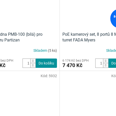
8
dna PMB‑100 (bílá) pro
PoE kamerový set, 8 portů 8 
u Partizan
turret FADA Myers
Skladem
(5 ks)
Skla
 bez DPH
6 174 Kč bez DPH
Do košíku
Do
 Kč
7 470 Kč
Kód:
5932
Kó