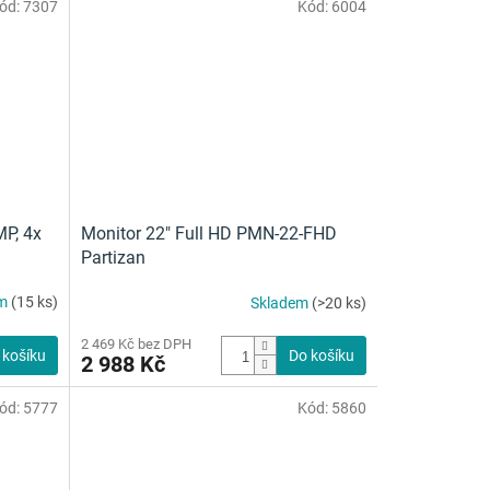
ód:
7307
Kód:
6004
z
5
hvězdiček.
MP, 4x
Monitor 22" Full HD PMN-22-FHD
Partizan
em
(15 ks)
Skladem
(>20 ks)
2 469 Kč bez DPH
 košíku
Do košíku
2 988 Kč
ód:
5777
Kód:
5860