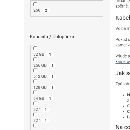
hlídání 
zpětně.
250
2
Kabel
Volba me
Kapacita / Úhlopříčka
Pokud c
kamer v
32 GB
1
Všude t
kamerov
256 GB
1
Jak s
512 GB
1
Způsob u
128 GB
1
N
64 GB
1
z
S
32 "
1
C
L
22 "
1
Na co