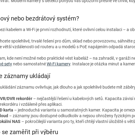
zvířat. Moderní kamery s detekcí pohybu vás upozorní přesně ve chvíli, 
ový nebo bezdrátový systém?
zi kabelem a Wi-Fi je první rozhodnutí, které ovlivní celou instalaci – a o
hcete spolehlivé, trvalé řešení pro dům, sklad nebo provozovnu, sáhněte
e větší vzdálenosti od routeru a u modelů s PoE napájením odpadá starost
am, kde není možné nebo praktické vést kabeláž – na zahradě, v garáži n
é sety
nebo samostatné
Wi-Fi kamery
. Instalace je otázka minut a kamer
e záznamy ukládají
kládání záznamu ovlivňuje, jak dlouho a jak spolehlivě budete mít záběry
VR/DVR rekordér
– nejčastější řešení u kabelových setů. Kapacita závisí
 rekordéru i vzdáleně přes aplikaci.
D karta
– jednoduchá varianta u samostatných kamer. Kapacita je omezen
loud
– záznamy jsou dostupné odkudkoliv a nejsou ohroženy fyzickým po
okální NAS
– pokročilejší varianta pro ty, kteří chtějí vlastní úložiště s v
 se zaměřit při výběru