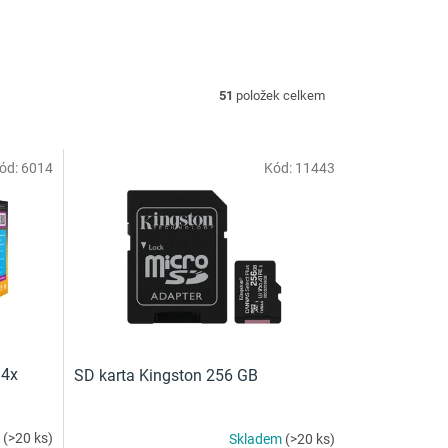
51
položek celkem
ód:
6014
Kód:
11443
 4x
SD karta Kingston 256 GB
m
(>20 ks)
Skladem
(>20 ks)