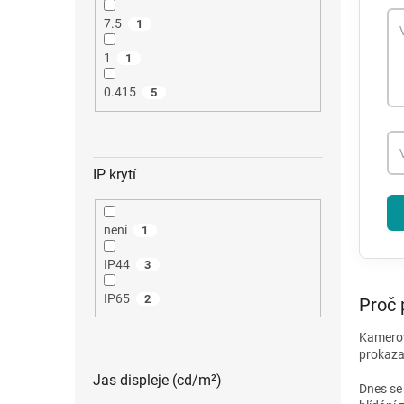
7.5
1
1
1
0.415
5
IP krytí
není
1
IP44
3
IP65
2
Proč 
Kamerov
prokazat
Jas displeje (cd/m²)
Dnes se