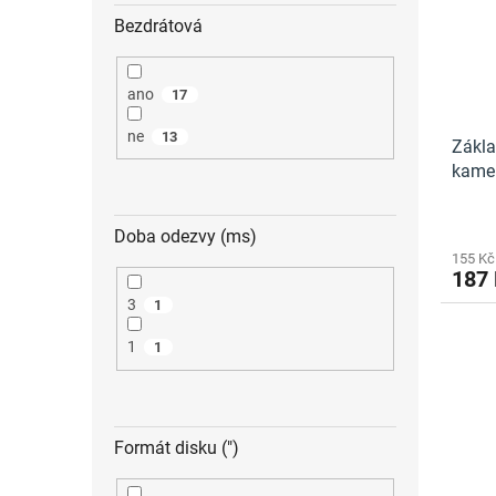
Bezdrátová
ano
17
ne
13
Zákla
kamer
Doba odezvy (ms)
155 Kč
187
3
1
1
1
Formát disku (")