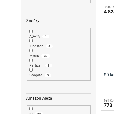
3 987 
4 82
Značky
ADATA
1
Kingston
4
Myers
32
Partizan
8
SD ka
Seagate
5
Amazon Alexa
639 Kč
773
ne