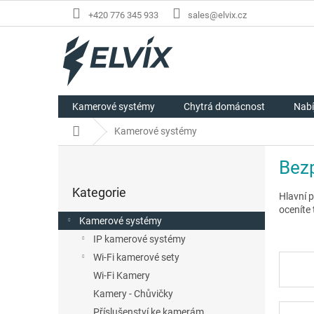
Přejít
+420 776 345 933
sales@elvix.cz
na
obsah
Kamerové systémy
Chytrá domácnost
Nabí
Domů
Kamerové systémy
P
Bez
o
Přeskočit
s
Kategorie
kategorie
Hlavní 
t
oceníte
r
Kamerové systémy
a
IP kamerové systémy
n
Wi-Fi kamerové sety
n
í
Wi-Fi Kamery
p
Kamery - Chůvičky
a
Příslušenství ke kamerám