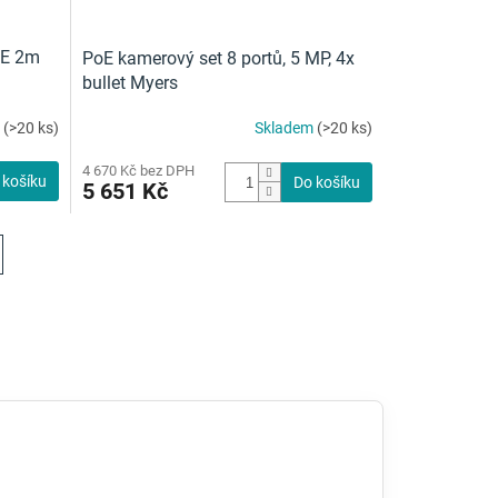
5E 2m
PoE kamerový set 8 portů, 5 MP, 4x
bullet Myers
m
(>20 ks)
Skladem
(>20 ks)
4 670 Kč bez DPH
 košíku
Do košíku
5 651 Kč