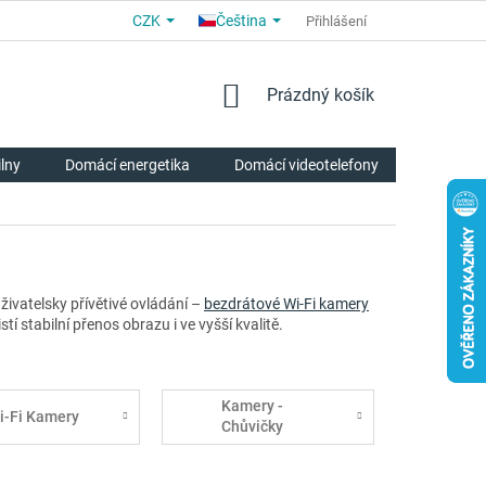
CZK
Čeština
OBCHODNÍ PODMÍNKY
PRO PARTNERY
Přihlášení
O NÁS
HODNOCE
NÁKUPNÍ
Prázdný košík
KOŠÍK
ilny
Domácí energetika
Domácí videotelefony
Chytrá p
ivatelsky přívětivé ovládání –
bezdrátové Wi-Fi kamery
stí stabilní přenos obrazu i ve vyšší kvalitě.
Kamery -
i-Fi Kamery
Chůvičky