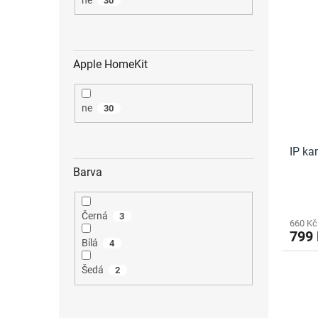
30
Apple HomeKit
ne
30
IP k
Barva
Černá
3
660 Kč
799
Bílá
4
Šedá
2