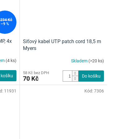
 234 Kč
–9 %
MP, 4x
Síťový kabel UTP patch cord 18,5 m
Myers
dem
(4 ks)
Skladem
(>20 ks)
58 Kč bez DPH
 košíku
Do košíku
70 Kč
d:
11931
Kód:
7306