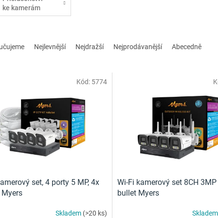
ke kamerám
učujeme
Nejlevnější
Nejdražší
Nejprodávanější
Abecedně
Kód:
5774
K
amerový set, 4 porty 5 MP, 4x
Wi-Fi kamerový set 8CH 3MP
t Myers
bullet Myers
Skladem
(>20 ks)
Sklade
Průměrné