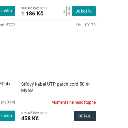
980 Kč bez DPH
 košíku
Do košíku
1 186 Kč
ód:
5772
Kód:
10178
MP, 4x
Síťový kabel UTP patch cord 50 m
Myers
m
(>20 ks)
Momentálně nedostupné
Průměrné
hodnocení
379 Kč bez DPH
produktu
 košíku
DETAIL
458 Kč
je
5,0